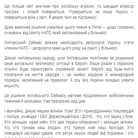
Що більше світ знатиме про російську агресію, то швидше агресор
програє, і спокій повернеться. Повернеться не лише Україні –
повернеться всім у світі. Я дякую Чилі за підтримку!
Дуже важливе рішення ухвалено цього тижня в Литві – щодо головних
очікувань від саміту НАТО, який запланований у Вільнюсі.
Литовський Сеймас визнав необхідність запросити Україну стати
членом НАТО – запросити саме цього року, на саміті у Вільнюсі.
Дякую литовському народу, усім литовським політикам за розуміння
саме актуальної безпекової ситуації в Європі. Лише разом з Україною
Альянс буде гарантувати справжній захист Європі від будь-якого
посягання на життя народів – на наявні кордони й міжнародний
порядок, заснований на правилах. А ось без України складно уявити
міцність.
Це рішення литовського Сеймасу матиме продовження найближчими
тижнями й місяцями. Уже працюємо над цим.
І звичайно, дякую нашим воїнам. Усім! ЗСУ і прикордонники, Нацгвардія
і поліція, розвідка і СБУ, Держспецзвʼязок і ДСНС... Усі, хто зараз у бою.
Хто захищає наше небо. Хто дає Україні кіберзахист і захищає звʼязок.
Усі, хто тримає наш кордон. Хто тренує нові наші бригади. Хто
ліквідовує наслідки ударів, хто рятує наших людей від поранень і хто