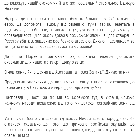
допоможуть нашій економічній, а отже, і соціальній стабільності. Дякую
Німеччині!
Нідерланди оголосили про пакет обсягом більше ніж 270 мільйонів
євро. Це допомога нашому відновленню, гуманітарна, нелетальна
підтримка для оборони, а також – і це дуже важливо – підтримка для
справедливості. Для збору доказів російських злочинів, для створення
Реєстру збитків, завданих російською агресією. Дякую Нідерландам за
те, що на всіх напрямах захисту життя ми разом!
Данія та Норвегія працюють над спільним пакетом допомоги
снарядами для нашої артилерії. Дякую за це!
Є нові санкційні рішення від Австралії та Нової Зеландії. Дякую за них!
Продовжив звернення до парламентів світу і вперше звернувся до
парламенту в Латинській Америці, до парламенту Чилі.
Насправді цінності, за які ми всі боремося тут, в Україні, близькі
кожному народу, незалежно від того, чи далеко географічно вони від
нас.
Усі цінують безпеку й захист від терору. Немає такого народу, який би
ставився схвально до того, що принесла російська окупація: до
російських концтаборів, депортації наших дітей, до зґвалтування жінок,
спалення міст...