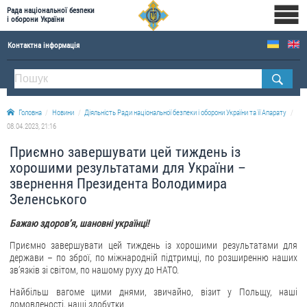
Рада національної безпеки
і оборони України
Контактна інформація
ПРО РНБОУ
Склад Ради національної безпеки і оборони України
Головна
Новини
Діяльність Ради національної безпеки і оборони України та її Апарату
Апарат Ради національної безпеки і оборони України
08.04.2023, 21:16
Правова основа діяльності Ради національної безпеки і оборони України
Приємно завершувати цей тиждень із
Історична довідка про діяльність Ради національної безпеки і оборони України
хорошими результатами для України –
звернення Президента Володимира
ОФІЦІЙНІ ДОКУМЕНТИ
Зеленського
ПРЕСЦЕНТР
Бажаю здоровʼя, шановні українці!
Новини
Приємно завершувати цей тиждень із хорошими результатами для
держави – по зброї, по міжнародній підтримці, по розширенню наших
Drone Deals
звʼязків зі світом, по нашому руху до НАТО.
Фотогалерея
Найбільш вагоме цими днями, звичайно, візит у Польщу, наші
Відеогалерея
домовленості, наші здобутки.