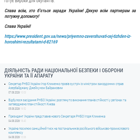
готує вироки для окупантів.
Слава всім, хто бʼється заради України! Дякую всім партнерам за
потужну допомогу!
Слава Україні!
https://www.president.gov.ua/news/priyemno-zavershuvati-cej-tizhden-iz-
horoshimi-rezultatami-d-82169
ДІЯЛЬНІСТЬ РАДИ НАЦІОНАЛЬНОЇ БЕЗПЕКИ І ОБОРОНИ
УКРАЇНИ ТА ЇЇ АПАРАТУ
Секретар РНБО України Ігор Клименко провів зустріч із міністром закордонних справ
Азербайджану Джейхуном Байрамовим
07.08.2026
10:03
Відбулося засідання РНБО України: розглянуто виконання планів стійкості у регіонах та
затверджено план стійкості Києва
05.08.2026
19:52
Президент України представив нового Секретаря РНБО Ігоря Клименка
04.08.2026
18:40
Україна посилює санкційний тиск на постачальників російського військово-промислового
комплексу
04.08.2026
10:06