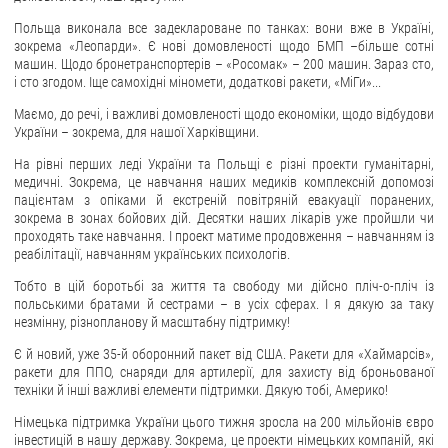
Польща виконала все задеклароване по танках: вони вже в Україні,
ЗВЕРНЕННЯ ГРОМАДЯН
зокрема «Леопарди». Є нові домовленості щодо БМП –більше сотні
машин. Щодо бронетранспортерів – «Росомак» – 200 машин. Зараз сто,
Звернення громадян
і сто згодом. Іще самохідні міномети, додаткові ракети, «МіГи»...
Електронне звернення
Маємо, до речі, і важливі домовленості щодо економіки, щодо відбудови
України – зокрема, для нашої Харківщини.
ДОСТУП ДО ПУБЛІЧНОЇ ІНФОРМАЦІЇ
На рівні перших леді України та Польщі є різні проекти гуманітарні,
медичні. Зокрема, це навчання наших медиків комплексній допомозі
Організація доступу до публічної інформації
пацієнтам з опіками й екстреній повітряній евакуації поранених,
Запит на отримання публічної інформації
зокрема в зонах бойових дій. Десятки наших лікарів уже пройшли чи
проходять таке навчання. І проект матиме продовження – навчанням із
Облік публічної інформації
реабілітації, навчанням українських психологів.
Питання запобігання корупції
Тобто в цій боротьбі за життя та свободу ми дійсно пліч-о-пліч із
Публічні закупівлі
польськими братами й сестрами – в усіх сферах. І я дякую за таку
незмінну, різнопланову й масштабну підтримку!
Внутрішній аудит
Є й новий, уже 35-й оборонний пакет від США. Ракети для «Хаймарсів»,
ДЕРЖАВНИЙ РЕЄСТР САНКЦІЙ
ракети для ППО, снаряди для артилерії, для захисту від броньованої
техніки й інші важливі елементи підтримки. Дякую тобі, Америко!
Німецька підтримка України цього тижня зросла на 200 мільйонів євро
інвестицій в нашу державу. Зокрема, це проекти німецьких компаній, які