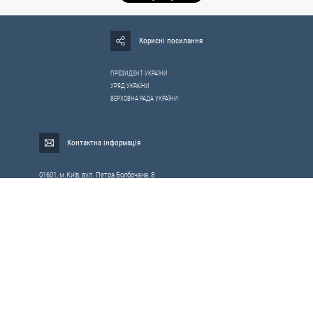
Корисні посилання
ПРЕЗИДЕНТ УКРАЇНИ
УРЯД УКРАЇНИ
ВЕРХОВНА РАДА УКРАЇНИ
Контактна інформація
01601, м.Київ, вул. Петра Болбочана, 8
Електронна адреса для звернень громадян:
gromada@rnbo.gov.ua
Телефони для надання інформації про звернення громадян та
запити на публічну інформацію: (044) 255-05-15, 255-06-49
Довідка про реєстрацію вхідної кореспонденції та інформація про
вихідну кореспонденцію Апарату РНБОУ: (044) 255-05-50, 255-06-34, 255-06-50
0-800-503-486 — «телефон довіри»
щодо протидії контрабанді та корупції на митниці
Слідкуй в соцмережах