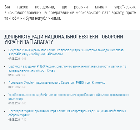
Він також повідомив, що росіяни міняли українських
ЗВЕРНЕННЯ ГРОМАДЯН
військовополонених на представників московського патріархату, проте
такі обміни були непублічними.
Звернення громадян
Електронне звернення
ДІЯЛЬНІСТЬ РАДИ НАЦІОНАЛЬНОЇ БЕЗПЕКИ І ОБОРОНИ
УКРАЇНИ ТА ЇЇ АПАРАТУ
ДОСТУП ДО ПУБЛІЧНОЇ ІНФОРМАЦІЇ
Секретар РНБО України Ігор Клименко провів зустріч із міністром закордонних справ
Азербайджану Джейхуном Байрамовим
Організація доступу до публічної інформації
07.08.2026
10:03
Відбулося засідання РНБО України: розглянуто виконання планів стійкості у регіонах та
Запит на отримання публічної інформації
затверджено план стійкості Києва
05.08.2026
19:52
Облік публічної інформації
Президент України представив нового Секретаря РНБО Ігоря Клименка
Питання запобігання корупції
04.08.2026
18:40
Публічні закупівлі
Україна посилює санкційний тиск на постачальників російського військово-промислового
комплексу
Внутрішній аудит
04.08.2026
10:06
Президент України призначив Ігоря Клименка Секретарем Ради національної безпеки і
ДЕРЖАВНИЙ РЕЄСТР САНКЦІЙ
оборони України
03.08.2026
17:40