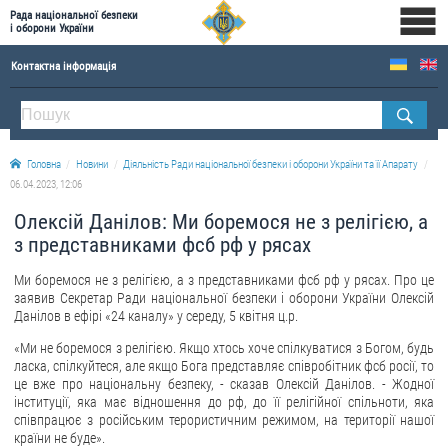
Рада національної безпеки
і оборони України
Контактна інформація
ПРО РНБОУ
Склад Ради національної безпеки і оборони України
Головна
Новини
Діяльність Ради національної безпеки і оборони України та її Апарату
Апарат Ради національної безпеки і оборони України
06.04.2023, 12:06
Правова основа діяльності Ради національної безпеки і оборони України
Олексій Данілов: Ми боремося не з релігією, а
Історична довідка про діяльність Ради національної безпеки і оборони України
з представниками фсб рф у рясах
ОФІЦІЙНІ ДОКУМЕНТИ
Ми боремося не з релігією, а з представниками фсб рф у рясах. Про це
заявив Секретар Ради національної безпеки і оборони України Олексій
ПРЕСЦЕНТР
Данілов в ефірі «24 каналу» у середу, 5 квітня ц.р.
«Ми не боремося з релігією. Якщо хтось хоче спілкуватися з Богом, будь
Новини
ласка, спілкуйтеся, але якщо Бога представляє співробітник фсб росії, то
це вже про національну безпеку, - сказав Олексій Данілов. - Жодної
Drone Deals
інституції, яка має відношення до рф, до її релігійної спільноти, яка
Фотогалерея
співпрацює з російським терористичним режимом, на території нашої
країни не буде».
Відеогалерея