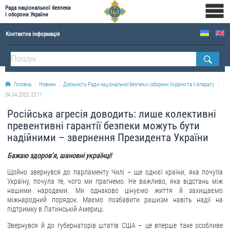
Рада національної безпеки
і оборони України
Контактна інформація
ПРО РНБОУ
Склад Ради національної безпеки і оборони України
Головна
Новини
Діяльність Ради національної безпеки і оборони України та її Апарату
Апарат Ради національної безпеки і оборони України
04.04.2023, 23:11
Правова основа діяльності Ради національної безпеки і оборони України
Російська агресія доводить: лише колективні
Історична довідка про діяльність Ради національної безпеки і оборони України
превентивні гарантії безпеки можуть бути
надійними – звернення Президента України
ОФІЦІЙНІ ДОКУМЕНТИ
Бажаю здоровʼя, шановні українці!
ПРЕСЦЕНТР
Щойно звернувся до парламенту Чилі – ще однієї країни, яка почула
Україну, почула те, чого ми прагнемо. Не важливо, яка відстань між
Новини
нашими народами. Ми однаково цінуємо життя й захищаємо
Drone Deals
міжнародний порядок. Маємо позбавити рашизм навіть надії на
підтримку в Латинській Америці.
Фотогалерея
Звернувся й до губернаторів штатів США – це вперше таке особливе
Відеогалерея