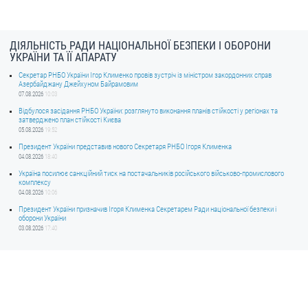
ДІЯЛЬНІСТЬ РАДИ НАЦІОНАЛЬНОЇ БЕЗПЕКИ І ОБОРОНИ
УКРАЇНИ ТА ЇЇ АПАРАТУ
Секретар РНБО України Ігор Клименко провів зустріч із міністром закордонних справ
Азербайджану Джейхуном Байрамовим
07.08.2026
10:03
Відбулося засідання РНБО України: розглянуто виконання планів стійкості у регіонах та
затверджено план стійкості Києва
05.08.2026
19:52
Президент України представив нового Секретаря РНБО Ігоря Клименка
04.08.2026
18:40
Україна посилює санкційний тиск на постачальників російського військово-промислового
комплексу
04.08.2026
10:06
Президент України призначив Ігоря Клименка Секретарем Ради національної безпеки і
оборони України
03.08.2026
17:40