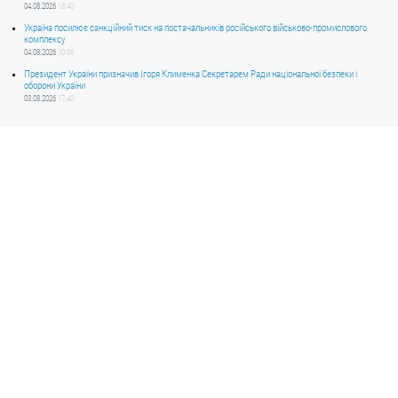
04.08.2026
18:40
Україна посилює санкційний тиск на постачальників російського військово-промислового
комплексу
04.08.2026
10:06
Президент України призначив Ігоря Клименка Секретарем Ради національної безпеки і
оборони України
03.08.2026
17:40