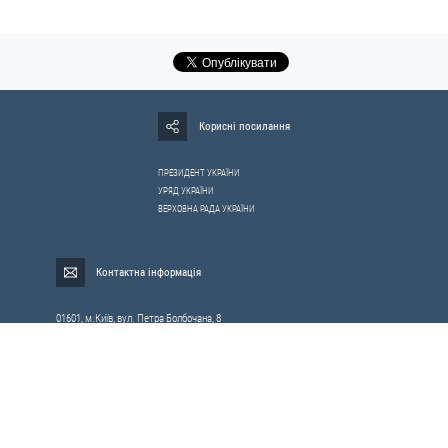
Корисні посилання
ПРЕЗИДЕНТ УКРАЇНИ
УРЯД УКРАЇНИ
ВЕРХОВНА РАДА УКРАЇНИ
Контактна інформація
01601, м.Київ, вул. Петра Болбочана, 8
Електронна адреса для звернень громадян:
gromada@rnbo.gov.ua
Телефони для надання інформації про звернення громадян та
запити на публічну інформацію: (044) 255-05-15, 255-06-49
Довідка про реєстрацію вхідної кореспонденції та інформація про
вихідну кореспонденцію Апарату РНБОУ: (044) 255-05-50, 255-06-34, 255-06-50
0-800-503-486 — «телефон довіри»
щодо протидії контрабанді та корупції на митниці