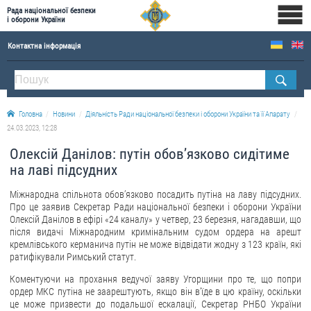
Рада національної безпеки
і оборони України
Контактна інформація
ПРО РНБОУ
Склад Ради національної безпеки і оборони України
Головна
Новини
Діяльність Ради національної безпеки і оборони України та її Апарату
Апарат Ради національної безпеки і оборони України
24.03.2023, 12:28
Правова основа діяльності Ради національної безпеки і оборони України
Олексій Данілов: путін обов’язково сидітиме
Історична довідка про діяльність Ради національної безпеки і оборони України
на лаві підсудних
ОФІЦІЙНІ ДОКУМЕНТИ
Міжнародна спільнота обов’язково посадить путіна на лаву підсудних.
Про це заявив Секретар Ради національної безпеки і оборони України
ПРЕСЦЕНТР
Олексій Данілов в ефірі «24 каналу» у четвер, 23 березня, нагадавши, що
після видачі Міжнародним кримінальним судом ордера на арешт
кремлівського керманича путін не може відвідати жодну з 123 країн, які
Новини
ратифікували Римський статут.
Drone Deals
Коментуючи на прохання ведучої заяву Угорщини про те, що попри
Фотогалерея
ордер МКС путіна не заарештують, якщо він в’їде в цю країну, оскільки
це може призвести до подальшої ескалації, Секретар РНБО України
Відеогалерея