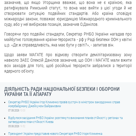
зазначив, що якщо Угорщина вважає, що вона не є країною, яка
ратифікувала Римський статут, то вона має вийти з цієї угоди й не
ЗВЕРНЕННЯ ГРОМАДЯН
створювати ситуацію подвійних стандартів. Або країна сповідує
міжнародні закони, поважає юрисдикцію Міжнародного кримінального
Звернення громадян
суду, або у неї вибіркова позиція, зазначив О.Данілов.
Електронне звернення
Говорячи про подвійні стандарти, Секретар РНБО України нагадав про
майбутнє головування країни-терориста - рф у Раді безпеки ООН у квітні
ДОСТУП ДО ПУБЛІЧНОЇ ІНФОРМАЦІЇ
ц.р. «Де ж справедливість, яка має бути у світі?», - запитав він.
Щодо заяви МАГАТЕ про відмову створити демілітаризовану зону
Організація доступу до публічної інформації
навколо ЗАЕС Олексій Данілов зазначив, що ООН і МАГАТЕ мали вжити
Запит на отримання публічної інформації
всіх заходів для того, щоб російські терористи забралися з території
ядерного об’єкту.
Облік публічної інформації
Питання запобігання корупції
ДІЯЛЬНІСТЬ РАДИ НАЦІОНАЛЬНОЇ БЕЗПЕКИ І ОБОРОНИ
Публічні закупівлі
УКРАЇНИ ТА ЇЇ АПАРАТУ
Внутрішній аудит
Секретар РНБО України Ігор Клименко провів зустріч із міністром закордонних справ
Азербайджану Джейхуном Байрамовим
07.08.2026
10:03
ДЕРЖАВНИЙ РЕЄСТР САНКЦІЙ
Відбулося засідання РНБО України: розглянуто виконання планів стійкості у регіонах та
затверджено план стійкості Києва
05.08.2026
19:52
Президент України представив нового Секретаря РНБО Ігоря Клименка