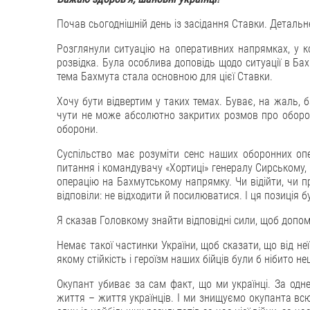
Почав сьогоднішній день із засідання Ставки. Детальн
Розглянули ситуацію на оперативних напрямках, у ко
розвідка. Була особлива доповідь щодо ситуації в Бах
тема Бахмута стала основною для цієї Ставки.
Хочу бути відвертим у таких темах. Буває, на жаль, б
чути не може абсолютно закритих розмов про оборон
оборони.
Суспільство має розуміти сенс наших оборонних опе
питання і командувачу «Хортиці» генералу Сирському,
операцію на Бахмутському напрямку. Чи відійти, чи 
відповіли: не відходити й посилюватися. І ця позиція
Я сказав Головкому знайти відповідні сили, щоб допом
Немає такої частинки України, щоб сказати, що від не
якому стійкість і героїзм наших бійців були б нібито не
Окупант убиває за сам факт, що ми українці. За одне
життя – життя українців. І ми знищуємо окупанта всю