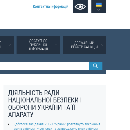
Контактна інформація
ДОСТУП ДО
Я
ДЕРЖАВНИЙ
ПУБЛІЧНОЇ
Н
РЕЄСТР САНКЦІЙ
ІНФОРМАЦІЇ
ДІЯЛЬНІСТЬ РАДИ
НАЦІОНАЛЬНОЇ БЕЗПЕКИ І
ОБОРОНИ УКРАЇНИ ТА ЇЇ
АПАРАТУ
Відбулося засідання РНБО України: розглянуто виконання
планів стійкості у регіонах та затверджено план стійкості