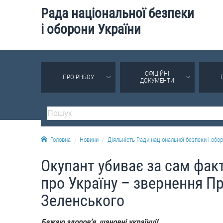
Рада національної безпеки
і оборони України
ОФІЦІЙНІ
ПРО РНБОУ
ДОКУМЕНТИ
Головна
Новини
Діяльність Ради національної безпеки і обор
Окупант убиває за сам факт
про Україну – звернення 
Зеленського
Бажаю здоровʼя, шановні українці!