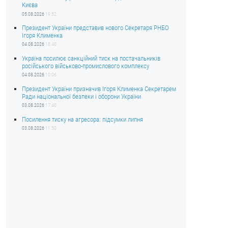
Києва
05.08.2026
19:52
Президент України представив нового Секретаря РНБО
Ігоря Клименка
04.08.2026
18:40
Україна посилює санкційний тиск на постачальників
російського військово-промислового комплексу
04.08.2026
10:06
Президент України призначив Ігоря Клименка Секретарем
Ради національної безпеки і оборони України
03.08.2026
17:40
Посилення тиску на агресора: підсумки липня
03.08.2026
11:50