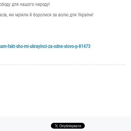
вободу для нашого народу!
асів, які мріяли й боролися за волю для України!
am-fakt-sho-mi-ukrayinci-za-odne-slovo-p-81473