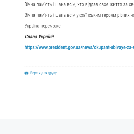
Вічна памʼять і шана всім, хто віддав своє життя за с
Вічна памʼять і шана всім українським героям різних ч
Україна переможе!
Слава Україні!
https://www.president.gov.ua/news/okupant-ubivaye-za-s
Версія для друку