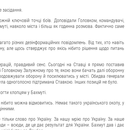
е засідання.
жній ключовій точці боїв. Доповідали Головком, командувачі,
муті, навколо міста і більш як годинна розмова. Фактично саме
агато різних дезінформаційних повідомлень. Від тих, хто навіть
у, але щось стверджує про якісь нібито рішення щодо питань
рацій, правдивий сенс. Сьогодні на Ставці я прямо поставив
 і Головкому Залужному про те, якою вони бачать далі оборонну
продовжувати оборону й посилюватись у місті. Обидва генерали
 була одноголосно підтримана Ставкою. Інших позицій не було.
огти хлопцям у Бахмуті.
ї нібито можна відмовитись. Немає такого українського окопу, у
цінними.
 тільки слово про Україну. За нашу мрію про Україну. За наше
ди – всюди, де це дає результат для України. Бахмут дав і дає