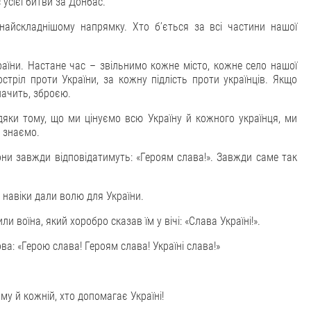
с усієї битви за Донбас.
найскладнішому напрямку. Хто бʼється за всі частини нашої
їни. Настане час – звільнимо кожне місто, кожне село нашої
стріл проти України, за кожну підлість проти українців. Якщо
ачить, зброєю.
вдяки тому, що ми цінуємо всю Україну й кожного українця, ми
и знаємо.
йони завжди відповідатимуть: «Героям слава!». Завжди саме так
 навіки дали волю для України.
и воїна, який хоробро сказав їм у вічі: «Слава Україні!».
ова: «Герою слава! Героям слава! Україні слава!»
му й кожній, хто допомагає Україні!