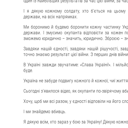
один із найбільших результатів за час цієї війни, за ча
І я дякую кожному солдату, хто бʼється на цьому 
держави, на всіх напрямках.
Ми боронимо й будемо боронити кожну частинку Укра
держави. І змусимо окупанта відповісти за кожен по
зможемо юридично – значить, юридично. Зброєю – зн
Завдяки нашій єдності, завдяки нашій рішучості, за
точно знаємо результат цієї війни. З перших днів війн
В Україні завжди звучатиме: «Слава Україні!». І міль
буде.
Україна не забуде подвигу кожного й кожної, чиї життя
Сьогодні зʼявилося відео, як окупанти по-звірячому вбил
Хочу, щоб ми всі разом, у єдності відповіли на його сл
І ми знайдемо вбивць.
Я дякую всім, хто зараз у бою за Україну! Дякую кожно