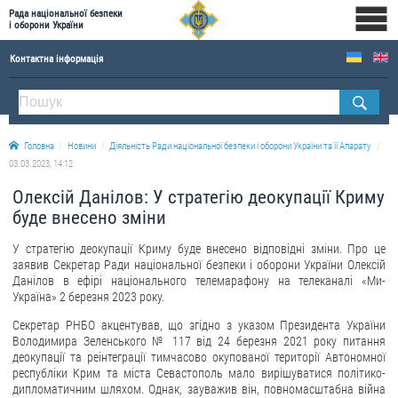
Рада національної безпеки
і оборони України
Контактна інформація
ПРО РНБОУ
Склад Ради національної безпеки і оборони України
Головна
Новини
Діяльність Ради національної безпеки і оборони України та її Апарату
Апарат Ради національної безпеки і оборони України
03.03.2023, 14:12
Правова основа діяльності Ради національної безпеки і оборони України
Олексій Данілов: У стратегію деокупації Криму
Історична довідка про діяльність Ради національної безпеки і оборони України
буде внесено зміни
ОФІЦІЙНІ ДОКУМЕНТИ
У стратегію деокупації Криму буде внесено відповідні зміни. Про це
заявив Секретар Ради національної безпеки і оборони України Олексій
ПРЕСЦЕНТР
Данілов в ефірі національного телемарафону на телеканалі «Ми-
Україна» 2 березня 2023 року.
Новини
Секретар РНБО акцентував, що згідно з указом Президента України
Володимира Зеленського № 117 від 24 березня 2021 року питання
Drone Deals
деокупації та реінтеграції тимчасово окупованої території Автономної
Фотогалерея
республіки Крим та міста Севастополь мало вирішуватися політико-
дипломатичним шляхом. Однак, зауважив він, повномасштабна війна
Відеогалерея