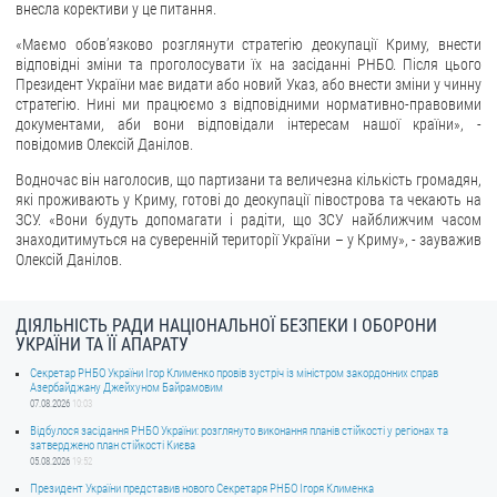
внесла корективи у це питання.
ЗВЕРНЕННЯ ГРОМАДЯН
«Маємо обов’язково розглянути стратегію деокупації Криму, внести
відповідні зміни та проголосувати їх на засіданні РНБО. Після цього
Звернення громадян
Президент України має видати або новий Указ, або внести зміни у чинну
стратегію. Нині ми працюємо з відповідними нормативно-правовими
Електронне звернення
документами, аби вони відповідали інтересам нашої країни», -
повідомив Олексій Данілов.
ДОСТУП ДО ПУБЛІЧНОЇ ІНФОРМАЦІЇ
Водночас він наголосив, що партизани та величезна кількість громадян,
які проживають у Криму, готові до деокупації півострова та чекають на
Організація доступу до публічної інформації
ЗСУ. «Вони будуть допомагати і радіти, що ЗСУ найближчим часом
Запит на отримання публічної інформації
знаходитимуться на суверенній території України – у Криму», - зауважив
Олексій Данілов.
Облік публічної інформації
Питання запобігання корупції
ДІЯЛЬНІСТЬ РАДИ НАЦІОНАЛЬНОЇ БЕЗПЕКИ І ОБОРОНИ
Публічні закупівлі
УКРАЇНИ ТА ЇЇ АПАРАТУ
Внутрішній аудит
Секретар РНБО України Ігор Клименко провів зустріч із міністром закордонних справ
Азербайджану Джейхуном Байрамовим
07.08.2026
10:03
ДЕРЖАВНИЙ РЕЄСТР САНКЦІЙ
Відбулося засідання РНБО України: розглянуто виконання планів стійкості у регіонах та
затверджено план стійкості Києва
05.08.2026
19:52
Президент України представив нового Секретаря РНБО Ігоря Клименка