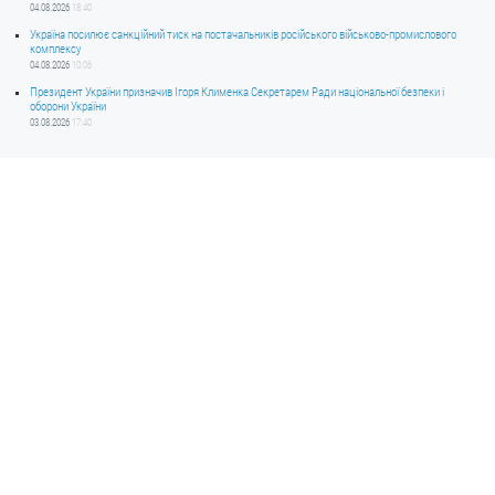
04.08.2026
18:40
Україна посилює санкційний тиск на постачальників російського військово-промислового
комплексу
04.08.2026
10:06
Президент України призначив Ігоря Клименка Секретарем Ради національної безпеки і
оборони України
03.08.2026
17:40