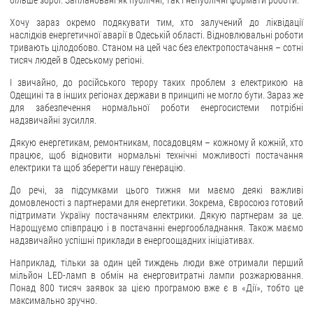
більше зброї. Заплановані як публічні, так і непублічні формати роботи.
Хочу зараз окремо подякувати тим, хто залучений до ліквідації
наслідків енергетичної аварії в Одеській області. Відновлювальні роботи
тривають цілодобово. Станом на цей час без електропостачання – сотні
тисяч людей в Одеському регіоні.
І звичайно, до російського терору таких проблем з електрикою на
Одещині та в інших регіонах держави в принципі не могло бути. Зараз же
для забезпечення нормальної роботи енергосистеми потрібні
надзвичайні зусилля.
Дякую енергетикам, ремонтникам, посадовцям – кожному й кожній, хто
працює, щоб відновити нормальні технічні можливості постачання
електрики та щоб зберегти нашу генерацію.
До речі, за підсумками цього тижня ми маємо деякі важливі
домовленості з партнерами для енергетики. Зокрема, Євросоюз готовий
підтримати Україну постачанням електрики. Дякую партнерам за це.
Нарощуємо співпрацю і в постачанні енергообладнання. Також маємо
надзвичайно успішні приклади в енергоощадних ініціативах.
Наприклад, тільки за один цей тиждень люди вже отримали перший
мільйон LED-ламп в обмін на енерговитратні лампи розжарювання.
Понад 800 тисяч заявок за цією програмою вже є в «Дії», тобто це
максимально зручно.