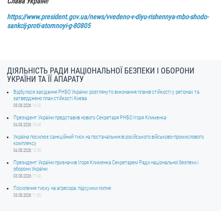
Слава Україні!
https://www.president.gov.ua/news/vvedeno-v-diyu-rishennya-rnbo-shodo-
sankcij-proti-atomnoyi-g-80805
ДІЯЛЬНІСТЬ РАДИ НАЦІОНАЛЬНОЇ БЕЗПЕКИ І ОБОРОНИ
УКРАЇНИ ТА ЇЇ АПАРАТУ
Відбулося засідання РНБО України: розглянуто виконання планів стійкості у регіонах та
затверджено план стійкості Києва
05.08.2026
19:52
Президент України представив нового Секретаря РНБО Ігоря Клименка
04.08.2026
18:40
Україна посилює санкційний тиск на постачальників російського військово-промислового
комплексу
04.08.2026
10:06
Президент України призначив Ігоря Клименка Секретарем Ради національної безпеки і
оборони України
03.08.2026
17:40
Посилення тиску на агресора: підсумки липня
03.08.2026
11:50