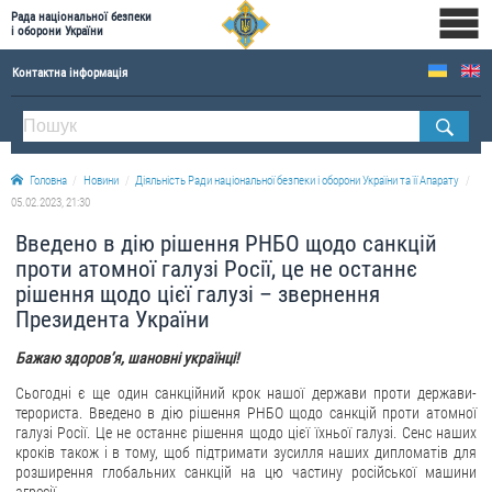
Рада національної безпеки
і оборони України
Контактна інформація
ПРО РНБОУ
Склад Ради національної безпеки і оборони України
Головна
Новини
Діяльність Ради національної безпеки і оборони України та її Апарату
Апарат Ради національної безпеки і оборони України
05.02.2023, 21:30
Правова основа діяльності Ради національної безпеки і оборони України
Введено в дію рішення РНБО щодо санкцій
Історична довідка про діяльність Ради національної безпеки і оборони України
проти атомної галузі Росії, це не останнє
рішення щодо цієї галузі – звернення
ОФІЦІЙНІ ДОКУМЕНТИ
Президента України
ПРЕСЦЕНТР
Бажаю здоров’я, шановні українці!
Новини
Сьогодні є ще один санкційний крок нашої держави проти держави-
терориста. Введено в дію рішення РНБО щодо санкцій проти атомної
Drone Deals
галузі Росії. Це не останнє рішення щодо цієї їхньої галузі. Сенс наших
кроків також і в тому, щоб підтримати зусилля наших дипломатів для
Фотогалерея
розширення глобальних санкцій на цю частину російської машини
Відеогалерея