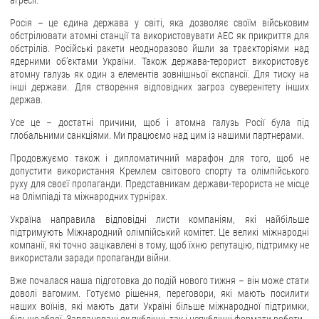
агресії.
Росія – це єдина держава у світі, яка дозволяє своїм військовим
ЗВЕРНЕННЯ ГРОМАДЯН
обстрілювати атомні станції та використовувати АЕС як прикриття для
обстрілів. Російські ракети неодноразово йшли за траєкторіями над
Звернення громадян
ядерними об’єктами України. Також держава-терорист використовує
атомну галузь як один з елементів зовнішньої експансії. Для тиску на
Електронне звернення
інші держави. Для створення відповідних загроз суверенітету інших
держав.
ДОСТУП ДО ПУБЛІЧНОЇ ІНФОРМАЦІЇ
Усе це – достатні причини, щоб і атомна галузь Росії була під
Організація доступу до публічної інформації
глобальними санкціями. Ми працюємо над цим із нашими партнерами.
Запит на отримання публічної інформації
Продовжуємо також і дипломатичний марафон для того, щоб не
допустити використання Кремлем світового спорту та олімпійського
Облік публічної інформації
руху для своєї пропаганди. Представникам держави-терориста не місце
Питання запобігання корупції
на Олімпіаді та міжнародних турнірах.
Публічні закупівлі
Україна направила відповідні листи компаніям, які найбільше
підтримують Міжнародний олімпійський комітет. Це великі міжнародні
Внутрішній аудит
компанії, які точно зацікавлені в тому, щоб їхню репутацію, підтримку не
використали заради пропаганди війни.
ДЕРЖАВНИЙ РЕЄСТР САНКЦІЙ
Вже почалася наша підготовка до подій нового тижня – він може стати
доволі вагомим. Готуємо рішення, переговори, які мають посилити
наших воїнів, які мають дати Україні більше міжнародної підтримки,