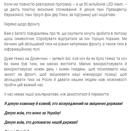
Коли ми повністю реалізуємо програму – а це 30 мільйонів LED-ламп, –
це дасть помітну економію споживання. Я дякую пані Президентці
Єврокомісії, пані Урсулі фон дер Ляєн, за підтримку цієї ініціативи.
Окремо щодо фронту.
Вже є багато повідомлень про те, що окупанти хочуть зробити в лютому
щось символічне. Спробувати відігратися за їхні торішні поразки. Ми
бачимо цей збільшений тиск на різних напрямках фронту, а також тиск в
інформаційному полі.
Дуже тяжко на Донеччині – запеклі бої. Але хоч би як було тяжко та хоч
би яким був тиск, ми маємо вистояти. Маємо використовувати й
використовуємо кожен день і кожен тиждень, щоб посилювати наш
захист на фронті, щоб зміцнювати наші міжнародні позиції, щоб
збільшувати тиск на Росію й давати нашим людям нові можливості
пройти цей важкий час.
У нас немає іншої альтернативи, ніж захиститися й перемогти.
Я дякую кожному й кожній, хто зосереджений на зміцненні держави!
Дякую всім, хто воює за Україну!
Дякую всім, хто допомагає нашій державі!