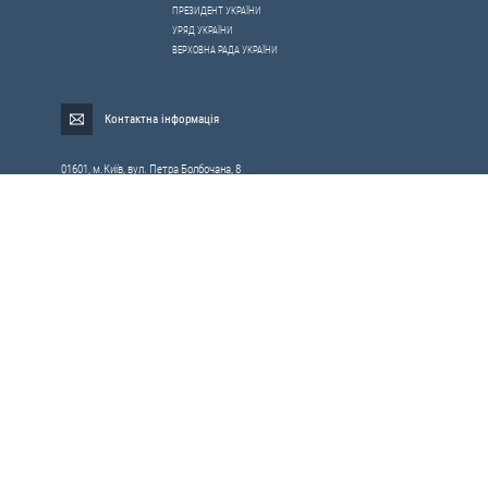
ПРЕЗИДЕНТ УКРАЇНИ
УРЯД УКРАЇНИ
ВЕРХОВНА РАДА УКРАЇНИ
Контактна інформація
01601, м.Київ, вул. Петра Болбочана, 8
Електронна адреса для звернень громадян:
gromada@rnbo.gov.ua
Телефони для надання інформації про звернення громадян та
запити на публічну інформацію: (044) 255-05-15, 255-06-49
Довідка про реєстрацію вхідної кореспонденції та інформація про
вихідну кореспонденцію Апарату РНБОУ: (044) 255-05-50, 255-06-34, 255-06-50
0-800-503-486 — «телефон довіри»
щодо протидії контрабанді та корупції на митниці
Слідкуй в соцмережах
Усі права на матеріали, розміщені на цьому сайті,
Мапа сайту