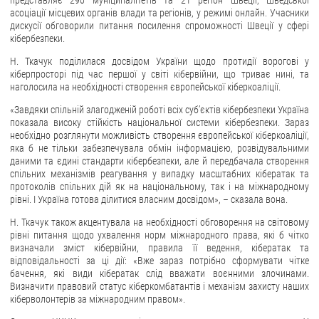
представляє 290 муніципалітетів та 21 регіон Швеції, Шведської
асоціації місцевих органів влади та регіонів, у режимі онлайн. Учасники
ЗВЕРНЕННЯ ГРОМАДЯН
дискусії обговорили питання посилення спроможності Швеції у сфері
кібербезпеки.
Звернення громадян
Н. Ткачук поділилася досвідом України щодо протидії ворогові у
кіберпросторі під час першої у світі кібервійни, що триває нині, та
Електронне звернення
наголосила на необхідності створення європейської кіберкоаліції.
ДОСТУП ДО ПУБЛІЧНОЇ ІНФОРМАЦІЇ
«Завдяки спільній злагодженій роботі всіх суб’єктів кібербезпеки Україна
показала високу стійкість національної системи кібербезпеки. Зараз
Організація доступу до публічної інформації
необхідно розглянути можливість створення європейської кіберкоаліції,
яка б не тільки забезпечувала обмін інформацією, розвідувальними
Запит на отримання публічної інформації
даними та єдині стандарти кібербезпеки, але й передбачала створення
Облік публічної інформації
спільних механізмів реагування у випадку масштабних кібератак та
протоколів спільних дій як на національному, так і на міжнародному
Питання запобігання корупції
рівні. І Україна готова ділитися власним досвідом», – сказала вона.
Публічні закупівлі
Н. Ткачук також акцентувала на необхідності обговорення на світовому
рівні питання щодо ухвалення норм міжнародного права, які б чітко
Внутрішній аудит
визначали зміст кібервійни, правила її ведення, кібератак та
відповідальності за ці дії: «Вже зараз потрібно сформувати чітке
ДЕРЖАВНИЙ РЕЄСТР САНКЦІЙ
бачення, які види кібератак слід вважати воєнними злочинами.
Визначити правовий статус кіберкомбатантів і механізм захисту наших
кіберволонтерів за міжнародним правом».