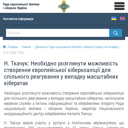
Рада національної безпеки
і оборони України
Контактна інформація
ПРО РНБОУ
Склад Ради національної безпеки і оборони України
Головна
Новини
Діяльність Ради національної безпеки і оборони України та її Апарату
Апарат Ради національної безпеки і оборони України
31.01.2023, 10:36
Правова основа діяльності Ради національної безпеки і оборони України
Н. Ткачук: Необхідно розглянути можливість
Історична довідка про діяльність Ради національної безпеки і оборони України
створення європейської кіберкоаліції для
спільного реагування у випадку масштабних
ОФІЦІЙНІ ДОКУМЕНТИ
кібератак
ПРЕСЦЕНТР
Необхідно розглянути можливість створення європейської кіберкоаліції
для спільного реагування у випадку масштабних кібератак, наголосила
Новини
керівник служби з питань інформаційної та кібербезпеки Апарату Ради
національної безпеки і оборони України, секретар Національного
Drone Deals
координаційного центру кібербезпеки Наталія Ткачук.
Фотогалерея
Н. Ткачук взяла участь у зустрічі з політичним керівництвом, що
Відеогалерея