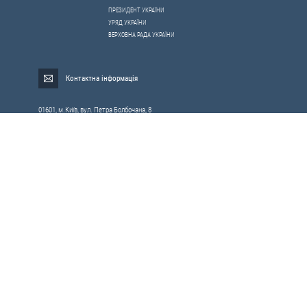
ПРЕЗИДЕНТ УКРАЇНИ
УРЯД УКРАЇНИ
ВЕРХОВНА РАДА УКРАЇНИ
Контактна інформація
01601, м.Київ, вул. Петра Болбочана, 8
Електронна адреса для звернень громадян:
gromada@rnbo.gov.ua
Телефони для надання інформації про звернення громадян та
запити на публічну інформацію: (044) 255-05-15, 255-06-49
Довідка про реєстрацію вхідної кореспонденції та інформація про
вихідну кореспонденцію Апарату РНБОУ: (044) 255-05-50, 255-06-34, 255-06-50
0-800-503-486 — «телефон довіри»
щодо протидії контрабанді та корупції на митниці
Слідкуй в соцмережах