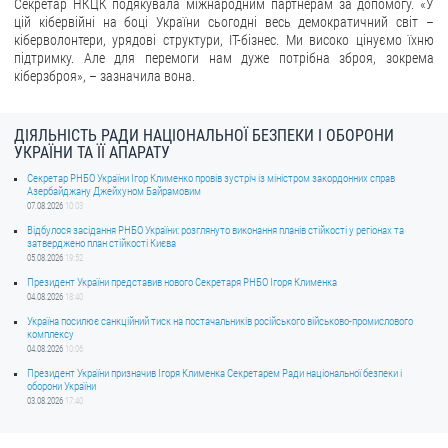
Секретар НКЦК подякувала міжнародним партнерам за допомогу. «У
цій кібервійні на боці України сьогодні весь демократичний світ –
кіберволонтери, урядові структури, ІТ-бізнес. Ми високо цінуємо їхню
підтримку. Але для перемоги нам дуже потрібна зброя, зокрема
кіберзброя», – зазначила вона.
ДІЯЛЬНІСТЬ РАДИ НАЦІОНАЛЬНОЇ БЕЗПЕКИ І ОБОРОНИ
УКРАЇНИ ТА ЇЇ АПАРАТУ
Секретар РНБО України Ігор Клименко провів зустріч із міністром закордонних справ
Азербайджану Джейхуном Байрамовим
07.08.2026
10:03
Відбулося засідання РНБО України: розглянуто виконання планів стійкості у регіонах та
затверджено план стійкості Києва
05.08.2026
19:52
Президент України представив нового Секретаря РНБО Ігоря Клименка
04.08.2026
18:40
Україна посилює санкційний тиск на постачальників російського військово-промислового
комплексу
04.08.2026
10:06
Президент України призначив Ігоря Клименка Секретарем Ради національної безпеки і
оборони України
03.08.2026
17:40