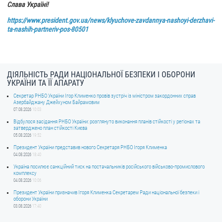
Слава Україні!
https://www.president.gov.ua/news/klyuchove-zavdannya-nashoyi-derzhavi-
ta-nashih-partneriv-pos-80501
ДІЯЛЬНІСТЬ РАДИ НАЦІОНАЛЬНОЇ БЕЗПЕКИ І ОБОРОНИ
УКРАЇНИ ТА ЇЇ АПАРАТУ
Секретар РНБО України Ігор Клименко провів зустріч із міністром закордонних справ
Азербайджану Джейхуном Байрамовим
07.08.2026
10:03
Відбулося засідання РНБО України: розглянуто виконання планів стійкості у регіонах та
затверджено план стійкості Києва
05.08.2026
19:52
Президент України представив нового Секретаря РНБО Ігоря Клименка
04.08.2026
18:40
Україна посилює санкційний тиск на постачальників російського військово-промислового
комплексу
04.08.2026
10:06
Президент України призначив Ігоря Клименка Секретарем Ради національної безпеки і
оборони України
03.08.2026
17:40