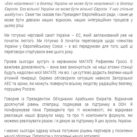
«Без незалежної і в безпеці України не може бути незалежної і в безпеці
Європи. Без вільної України не може бути вільної Європи. У нас спільне
майбутнє»
. Саме так сказав пан Президент Європейської ради, і саме це
може бути девізом наших відносин, наших інтеграційних процесів у
цьому році.
Ми готуємо черговий саміт Україна – ЄС, який запланований уже на
початок лютого. Ми готуємо й початок переговорів щодо членства
України у Європейському Союзі – є всі передумови для того, щоб ці
переговори стартували вже цього року.
Провів сьогодні зустріч із керівником МАГАТЕ Рафаелем Гроссі. Є
важлива домовленість – вона вже виконується: на наші атомні станції
будуть надіслані місії МАГАТЕ. На всі. І це суттєво додасть безпеки нашій
атомній генерації. Окремо обговорили ситуацію навколо Запорізької
АЕС та кроки, які можуть повернути всьому людству радіаційну безпеку,
порушену Росією.
Говорив із Президентом Об’єднаних Арабських Еміратів. Відзначив
досягнутий рівень співпраці, подякував за підтримку в ООН. Я
поінформував пана Президента про ті можливості, які відкриває
реалізація нашої формули миру, та про ті компоненти формули, які
можемо реалізувати разом. І я дякую за підтримку й цих зусиль України.
І маємо сьогодні одразу кілька потужних рішень партнерів у посиленні
нашої оборони. Передусім у посиленні нашої артилерії.