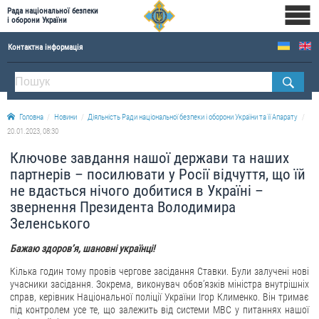
Рада національної безпеки
і оборони України
Контактна інформація
ПРО РНБОУ
Склад Ради національної безпеки і оборони України
Головна
Новини
Діяльність Ради національної безпеки і оборони України та її Апарату
Апарат Ради національної безпеки і оборони України
20.01.2023, 08:30
Правова основа діяльності Ради національної безпеки і оборони України
Ключове завдання нашої держави та наших
Історична довідка про діяльність Ради національної безпеки і оборони України
партнерів – посилювати у Росії відчуття, що їй
не вдасться нічого добитися в Україні –
ОФІЦІЙНІ ДОКУМЕНТИ
звернення Президента Володимира
Зеленського
ПРЕСЦЕНТР
Бажаю здоровʼя, шановні українці!
Новини
Кілька годин тому провів чергове засідання Ставки. Були залучені нові
Drone Deals
учасники засідання. Зокрема, виконувач обов’язків міністра внутрішніх
Фотогалерея
справ, керівник Національної поліції України Ігор Клименко. Він тримає
під контролем усе те, що залежить від системи МВС у питаннях нашої
Відеогалерея