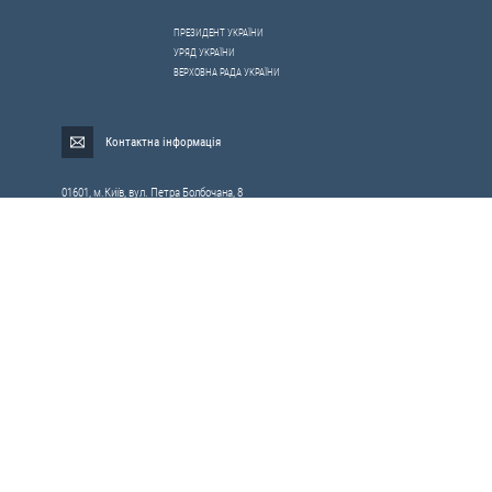
ПРЕЗИДЕНТ УКРАЇНИ
УРЯД УКРАЇНИ
ВЕРХОВНА РАДА УКРАЇНИ
Контактна інформація
01601, м.Київ, вул. Петра Болбочана, 8
Електронна адреса для звернень громадян:
gromada@rnbo.gov.ua
Телефони для надання інформації про звернення громадян та
запити на публічну інформацію: (044) 255-05-15, 255-06-49
Довідка про реєстрацію вхідної кореспонденції та інформація про
вихідну кореспонденцію Апарату РНБОУ: (044) 255-05-50, 255-06-34, 255-06-50
0-800-503-486 — «телефон довіри»
щодо протидії контрабанді та корупції на митниці
Слідкуй в соцмережах