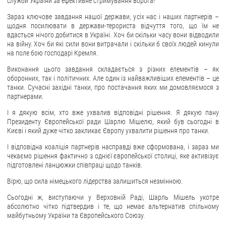
служби України за ефективне стримування ворога!
Зараз ключове завдання нашої держави, усіх нас і наших партнерів –
щодня посилювати в держави-терориста відчуття того, що їм не
вдасться нічого добитися в Україні. Хоч би скільки часу вони відводили
на війну. Хоч би які сили вони витрачали і скільки б своїх людей кинули
на поле бою господарі Кремля.
Виконання цього завдання складається з різних елементів – як
оборонних, так і політичних. Але один із найважливіших елементів – це
танки. Сучасні західні танки, про постачання яких ми домовляємося з
партнерами.
І я дякую всім, хто вже ухвалив відповідні рішення. Я дякую пану
Президенту Європейської ради Шарлю Мішелю, який був сьогодні в
Києві і який дуже чітко закликає Європу ухвалити рішення про танки.
І відповідна коаліція партнерів насправді вже сформована, і зараз ми
чекаємо рішення фактично з однієї європейської столиці, яке активізує
підготовлені ланцюжки співпраці щодо танків.
Вірю, що сила німецького лідерства залишиться незмінною.
Сьогодні ж, виступаючи у Верховній Раді, Шарль Мішель укотре
абсолютно чітко підтвердив і те, що немає альтернатив спільному
майбутньому України та Європейського Союзу.