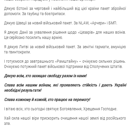
Дякую Естонії за черговий і найбільший від цієї країни пакет збройної
допомоги. За гаубиці та боєприпаси.
Дякую Швеції за новий військовий пакет. За NLAW, «Арчери» і БМП.
Я дякую Данії за ухвалення рішення щодо «Цезарів» для наших воїнів.
Це серйозно посилить нашу армію.
Я дякую Литві за новий військовий пакет. За зенітні гармати, амуніцію
та гвинтокрили.
І готуємося до завтрашнього «Рамштайну» – очікуємо сильних рішень.
Очікуємо потужний пакет військової підтримки від Сполучених Штатів.
Дякую всім, хто захищає свободу разом із нами!
Слава всім нашим воїнам, які проявляють стійкість і дають Україні
необхідні результати!
Слава кожному й кожній, хто працює на перемогу!
І вітаю всіх, хто сьогодні святкує Богоявлення, Хрещення Господнє.
Хай сила нашої віри прискорить очищення нашої землі від російського
зла.