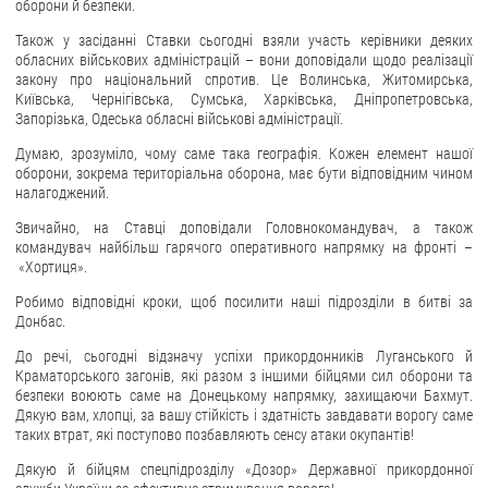
оборони й безпеки.
ЗВЕРНЕННЯ ГРОМАДЯН
Також у засіданні Ставки сьогодні взяли участь керівники деяких
обласних військових адміністрацій – вони доповідали щодо реалізації
закону про національний спротив. Це Волинська, Житомирська,
Звернення громадян
Київська, Чернігівська, Сумська, Харківська, Дніпропетровська,
Електронне звернення
Запорізька, Одеська обласні військові адміністрації.
Думаю, зрозуміло, чому саме така географія. Кожен елемент нашої
ДОСТУП ДО ПУБЛІЧНОЇ ІНФОРМАЦІЇ
оборони, зокрема територіальна оборона, має бути відповідним чином
налагоджений.
Організація доступу до публічної інформації
Звичайно, на Ставці доповідали Головнокомандувач, а також
Запит на отримання публічної інформації
командувач найбільш гарячого оперативного напрямку на фронті –
Облік публічної інформації
«Хортиця».
Питання запобігання корупції
Робимо відповідні кроки, щоб посилити наші підрозділи в битві за
Донбас.
Публічні закупівлі
До речі, сьогодні відзначу успіхи прикордонників Луганського й
Внутрішній аудит
Краматорського загонів, які разом з іншими бійцями сил оборони та
безпеки воюють саме на Донецькому напрямку, захищаючи Бахмут.
ДЕРЖАВНИЙ РЕЄСТР САНКЦІЙ
Дякую вам, хлопці, за вашу стійкість і здатність завдавати ворогу саме
таких втрат, які поступово позбавляють сенсу атаки окупантів!
Дякую й бійцям спецпідрозділу «Дозор» Державної прикордонної