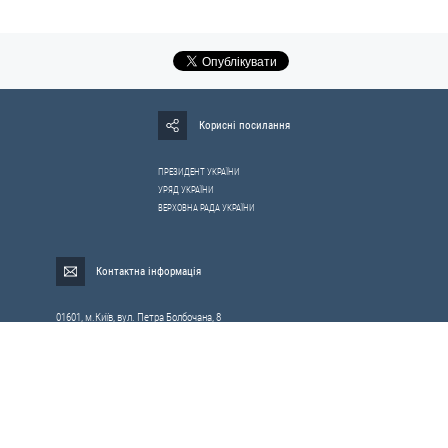
Корисні посилання
ПРЕЗИДЕНТ УКРАЇНИ
УРЯД УКРАЇНИ
ВЕРХОВНА РАДА УКРАЇНИ
Контактна інформація
01601, м.Київ, вул. Петра Болбочана, 8
Електронна адреса для звернень громадян:
gromada@rnbo.gov.ua
Телефони для надання інформації про звернення громадян та
запити на публічну інформацію: (044) 255-05-15, 255-06-49
Довідка про реєстрацію вхідної кореспонденції та інформація про
вихідну кореспонденцію Апарату РНБОУ: (044) 255-05-50, 255-06-34, 255-06-50
0-800-503-486 — «телефон довіри»
щодо протидії контрабанді та корупції на митниці