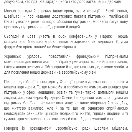
дякую всім, хто працює заради цього і хто допомагає нашій державі.
ЗВЕРНЕННЯ ГРОМАДЯН
Маємо сьогодні й рішення інших країн, окрім Франції, – Чехії, Іспанії,
Швейцарії – про надання додаткових пакетів підтримки. Італійський
Сенат ухвалив рішення щодо збройної підтримки. Норвегія готує нову
Звернення громадян
програму підтримки нашої держави й людей...
Електронне звернення
Сьогодні я брав участь в обох конференціях у Парижі. Перша
стосувалася більшою мірою наших міждержавних відносин. Другий
ДОСТУП ДО ПУБЛІЧНОЇ ІНФОРМАЦІЇ
форум був орієнтований на бізнес Франції.
Організація доступу до публічної інформації
Українські урядовці представили французьким підприємцям
можливості для інвестування в Україну уже зараз, коли війна ще триває,
Запит на отримання публічної інформації
і після нашої перемоги. Обговорили й те, що можемо додатково зробити
Облік публічної інформації
для посилення нашої держави на європейському рівні.
Питання запобігання корупції
Перша леді України сьогодні у Франції презентує гуманітарні проекти
нашим партнерам. Те, що може бути зроблено максимально швидко для
Публічні закупівлі
підтримки у сфері медицини, освіти та гуманітарної допомоги нашим
людям, зокрема через Фундацію Олени. І я вдячний усім французам за
Внутрішній аудит
підтримку України – не лише політичну, не лише оборонну й санкційну,
що життєво важливо. Але й за те, що ми однаково сприймаємо
ДЕРЖАВНИЙ РЕЄСТР САНКЦІЙ
необхідність захищати цінність людського життя, гідність людини й ті
гуманітарні можливості, які кожному й кожній дає сучасний світ.
Говорив із Президентом Європейської ради Шарлем Мішелем.