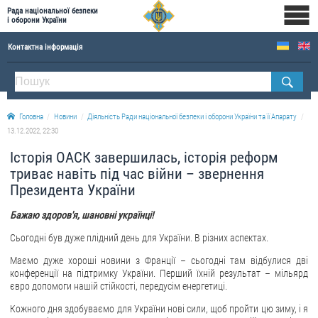
Рада національної безпеки
і оборони України
Контактна інформація
ПРО РНБОУ
Склад Ради національної безпеки і оборони України
Головна
Новини
Діяльність Ради національної безпеки і оборони України та її Апарату
Апарат Ради національної безпеки і оборони України
13.12.2022, 22:30
Правова основа діяльності Ради національної безпеки і оборони України
Історія ОАСК завершилась, історія реформ
Історична довідка про діяльність Ради національної безпеки і оборони України
триває навіть під час війни – звернення
Президента України
ОФІЦІЙНІ ДОКУМЕНТИ
Бажаю здоров'я, шановні українці!
ПРЕСЦЕНТР
Сьогодні був дуже плідний день для України. В різних аспектах.
Новини
Маємо дуже хороші новини з Франції – сьогодні там відбулися дві
конференції на підтримку України. Перший їхній результат – мільярд
Drone Deals
євро допомоги нашій стійкості, передусім енергетиці.
Фотогалерея
Кожного дня здобуваємо для України нові сили, щоб пройти цю зиму, і я
Відеогалерея