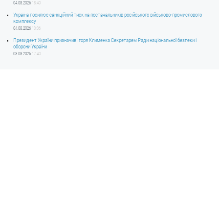
04.08.2026
18:40
Україна посилює санкційний тиск на постачальників російського військово-промислового
комплексу
04.08.2026
10:06
Президент України призначив Ігоря Клименка Секретарем Ради національної безпеки і
оборони України
03.08.2026
17:40