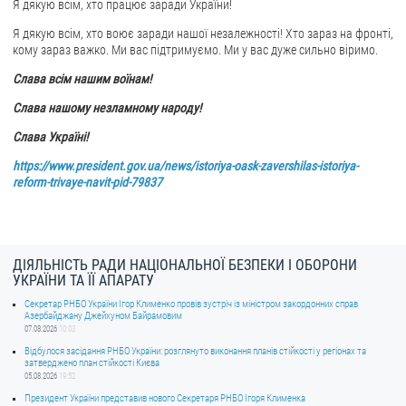
Я дякую всім, хто працює заради України!
Я дякую всім, хто воює заради нашої незалежності! Хто зараз на фронті,
кому зараз важко. Ми вас підтримуємо. Ми у вас дуже сильно віримо.
Слава всім нашим воїнам!
Слава нашому незламному народу!
Слава Україні!
https://www.president.gov.ua/news/istoriya-oask-zavershilas-istoriya-
reform-trivaye-navit-pid-79837
ДІЯЛЬНІСТЬ РАДИ НАЦІОНАЛЬНОЇ БЕЗПЕКИ І ОБОРОНИ
УКРАЇНИ ТА ЇЇ АПАРАТУ
Секретар РНБО України Ігор Клименко провів зустріч із міністром закордонних справ
Азербайджану Джейхуном Байрамовим
07.08.2026
10:03
Відбулося засідання РНБО України: розглянуто виконання планів стійкості у регіонах та
затверджено план стійкості Києва
05.08.2026
19:52
Президент України представив нового Секретаря РНБО Ігоря Клименка