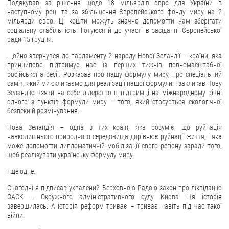
Подякував за рішення щодо 18 мільярдів євро для України в
наступному році та за збільшення Європейського фонду миру на 2
мільярди євро. Ці кошти можуть значно допомогти нам зберігати
соціальну стабільність. Готуюся й до участі в засіданні Європейської
ради 15 грудня.
Щойно звернувся до парламенту й народу Нової Зеландії – країни, яка
принципово підтримує нас із перших тижнів повномасштабної
російської агресії. Розказав про нашу формулу миру, про спеціальний
саміт, який ми скликаємо для реалізації нашої формули. І закликав Нову
Зеландію взяти на себе лідерство в підтримці на міжнародному рівні
одного з пунктів формули миру – того, який стосується екологічної
безпеки й розмінування.
Нова Зеландія – одна з тих країн, яка розуміє, що руйнація
навколишнього природного середовища дорівнює руйнації життя, і яка
може допомогти дипломатичній мобілізації свого регіону заради того,
щоб реалізувати українську формулу миру.
І ще одне.
Сьогодні я підписав ухвалений Верховною Радою закон про ліквідацію
ОАСК – Окружного адміністративного суду Києва. Ця історія
завершилась. А історія реформ триває – триває навіть під час такої
війни.