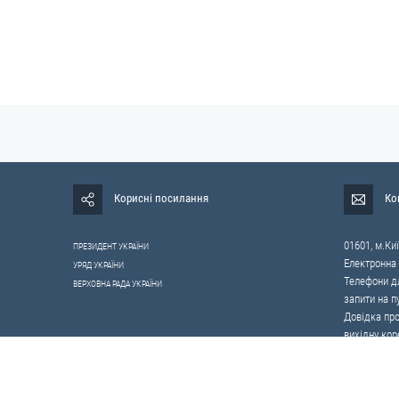
Корисні посилання
Ко
01601, м.Киї
ПРЕЗИДЕНТ УКРАЇНИ
Електронна
УРЯД УКРАЇНИ
Телефони дл
ВЕРХОВНА РАДА УКРАЇНИ
запити на п
Довідка про
вихідну кор
0-800-503-4
щодо протид