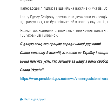
Напередодні я підписав іще кілька важливих указів. З
І пану Едему Бекірову призначена державна стипендія 
підтримує тих, хто був звільнений з полону окупантів, 
Іншими державними стипендіями відзначені видатні д
100 українців і українок.
Я дякую всім, хто працює заради нашої держави!
Слава кожному й кожній, хто воює за Україну і завд
Вічна пам’ять усім, хто загинув за нашу з вами свобод
Слава Україні!
https://www.president.gov.ua/news/v-energosistemi-zaraz
Версія для друку