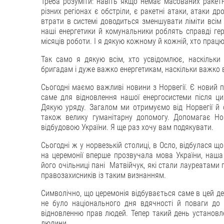
Треба розуміти: навіть якщо немає масованих ракет
різних регіонах є обстріли, є ракетні атаки, атаки 
втрати в системі доводиться зменшувати ліміти всім
наші енергетики й комунальники роблять справді геро
місяців роботи. І я дякую кожному й кожній, хто працю
Так само я дякую всім, хто усвідомлює, наскільк
бригадам і дуже важко енергетикам, наскільки важко 
Сьогодні маємо важливі новини з Норвегії. Є новий па
саме для відновлення нашої енергосистеми після ци
Дякую уряду. Загалом ми отримуємо від Норвегії й о
також велику гуманітарну допомогу. Допомагає Но
відбудовою України. Я ще раз хочу вам подякувати.
Сьогодні ж у норвезькій столиці, в Осло, відбулася щ
на церемонії вперше прозвучала мова України, наша
його очільниці пані Матвійчук, які стали лауреатами пр
правозахисників із таким визнанням.
Символічно, що церемонія відбувається саме в цей де
не було національного дня вдячності й поваги до 
відновленню прав людей. Тепер такий день установл
людини.