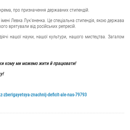
окрема, про призначення державних стипендій.
імені Левка Лукʼяненка. Це спеціальна стипендія, якою держава
кого врятували від російських репресій.
іячі нашої науки, нашої культури, нашого мистецтва. Загалом
яки кому ми можемо жити й працювати!
у!
-zberigayetsya-znachnij-deficit-ale-nas-79793