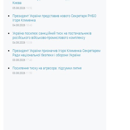
Києва
05.08.2026
19:52
Президент України представив нового Секретаря РНБО
Ігоря Клименка
04.08.2026
18:40
Україна посилює санкційний тиск на постачальників
російського військово-промислового комплексу
04.08.2026
10:06
Президент України призначив Ігоря Клименка Секретарем
Ради національної безпеки і оборони України
03.08.2026
17:40
Посилення тиску на агресора: підсумки липня
03.08.2026
11:50