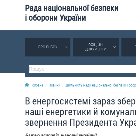
Рада національної безпеки
і оборони України
ОФІЦІЙНІ
ПРО РНБОУ
ДОКУМЕНТИ
Головна
Новини
Діяльність Ради національної безпеки і обор
В енергосистемі зараз збер
наші енергетики й комуналь
звернення Президента Укр
Бажаю здоров’я, шановні українці!