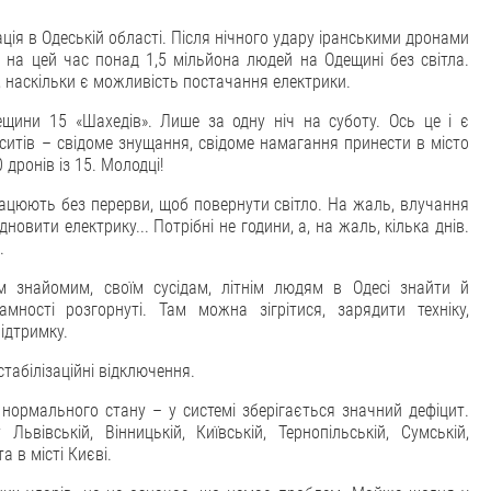
ція в Одеській області. Після нічного удару іранськими дронами
м на цей час понад 1,5 мільйона людей на Одещині без світла.
, наскільки є можливість постачання електрики.
ещини 15 «Шахедів». Лише за одну ніч на суботу. Ось це і є
ситів – свідоме знущання, свідоме намагання принести в місто
дронів із 15. Молодці!
рацюють без перерви, щоб повернути світло. На жаль, влучання
новити електрику... Потрібні не години, а, на жаль, кілька днів.
.
м знайомим, своїм сусідам, літнім людям в Одесі знайти й
мності розгорнуті. Там можна зігрітися, зарядити техніку,
ідтримку.
стабілізаційні відключення.
 нормального стану – у системі зберігається значний дефіцит.
вівській, Вінницькій, Київській, Тернопільській, Сумській,
 в місті Києві.