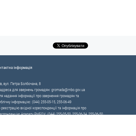
нтактна інформація
в, вул. Петра Болбочана, 8
 адреса для звернень громадян:
gromada@rnbo.gov.ua
я надання інформації про звернення громадян та
ублічну інформацію: (044) 255-05-15, 255-06-49
 реєстрацію вхідної кореспонденції та інформація про
еспонденцію Апарату РНБОУ: (044) 255-05-50, 255-06-34, 255-06-50
86 — «телефон довіри»
ії контрабанді та корупції на митниці