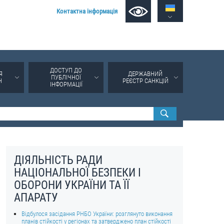
Контактна інформація
ДОСТУП ДО
Я
ДЕРЖАВНИЙ
ПУБЛІЧНОЇ
Н
РЕЄСТР САНКЦІЙ
ІНФОРМАЦІЇ
ДІЯЛЬНІСТЬ РАДИ
НАЦІОНАЛЬНОЇ БЕЗПЕКИ І
ОБОРОНИ УКРАЇНИ ТА ЇЇ
АПАРАТУ
Відбулося засідання РНБО України: розглянуто виконання
планів стійкості у регіонах та затверджено план стійкості