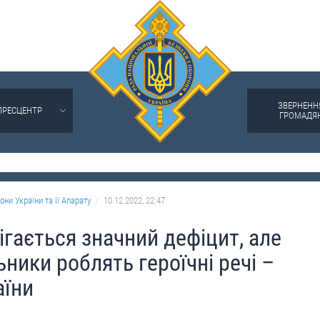
ЗВЕРНЕНН
ПРЕСЦЕНТР
ГРОМАДЯ
они України та її Апарату
10.12.2022, 22:47
ігається значний дефіцит, але
ники роблять героїчні речі –
аїни