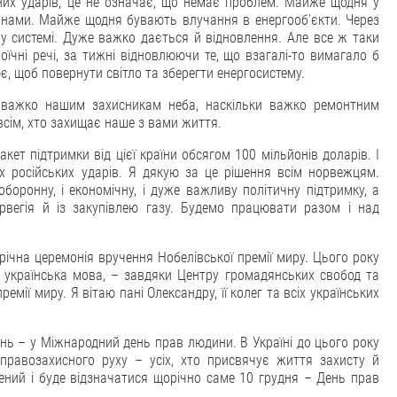
них ударів, це не означає, що немає проблем. Майже щодня у
дронами. Майже щодня бувають влучання в енергооб’єкти. Через
 у системі. Дуже важко дається й відновлення. Але все ж таки
їчні речі, за тижні відновлюючи те, що взагалі-то вимагало б
є, щоб повернути світло та зберегти енергосистему.
и важко нашим захисникам неба, наскільки важко ремонтним
всім, хто захищає наше з вами життя.
кет підтримки від цієї країни обсягом 100 мільйонів доларів. І
х російських ударів. Я дякую за це рішення всім норвежцям.
боронну, і економічну, і дуже важливу політичну підтримку, а
рвегія й із закупівлею газу. Будемо працювати разом і над
орічна церемонія вручення Нобелівської премії миру. Цього року
 українська мова, – завдяки Центру громадянських свобод та
емії миру. Я вітаю пані Олександру, її колег та всіх українських
нь – у Міжнародний день прав людини. В Україні до цього року
правозахисного руху – усіх, хто присвячує життя захисту й
ений і буде відзначатися щорічно саме 10 грудня – День прав