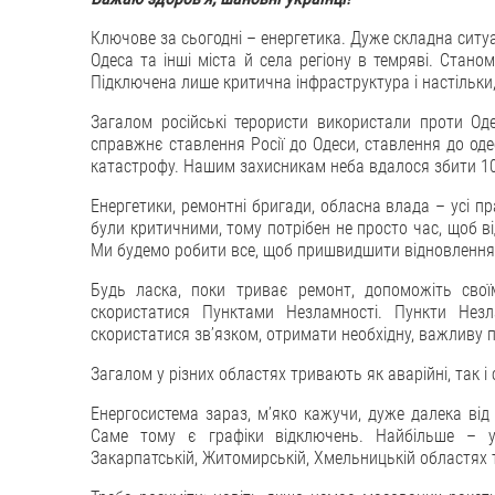
Ключове за сьогодні – енергетика. Дуже складна ситуа
Одеса та інші міста й села регіону в темряві. Стано
Підключена лише критична інфраструктура і настільки
Загалом російські терористи використали проти Од
справжнє ставлення Росії до Одеси, ставлення до оде
катастрофу. Нашим захисникам неба вдалося збити 10 
Енергетики, ремонтні бригади, обласна влада – усі п
були критичними, тому потрібен не просто час, щоб від
Ми будемо робити все, щоб пришвидшити відновлення
Будь ласка, поки триває ремонт, допоможіть свої
скористатися Пунктами Незламності. Пункти Незла
скористатися зв’язком, отримати необхідну, важливу п
Загалом у різних областях тривають як аварійні, так і 
Енергосистема зараз, мʼяко кажучи, дуже далека від
Саме тому є графіки відключень. Найбільше – у Ль
Закарпатській, Житомирській, Хмельницькій областях та