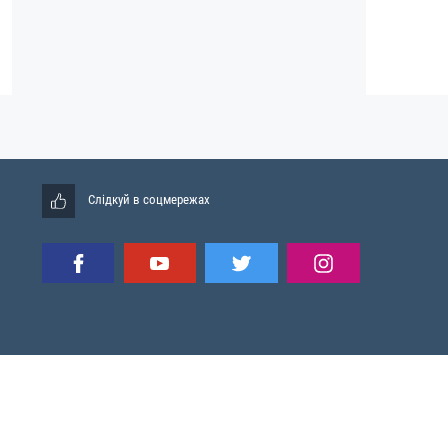
Слідкуй в соцмережах
Мапа сайту
RSS