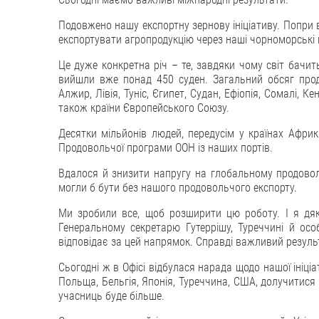
Подовжено нашу експортну зернову ініціативу. Попри вс
експортувати агропродукцію через наші чорноморські 
Це дуже конкретна річ – те, завдяки чому світ бачить
вийшли вже понад 450 суден. Загальний обсяг про
Алжир, Лівія, Туніс, Єгипет, Судан, Ефіопія, Сомалі, Ке
також країни Європейського Союзу.
Десятки мільйонів людей, передусім у країнах Афри
Продовольчої програми ООН із наших портів.
Вдалося й знизити напругу на глобальному продоволь
могли б бути без нашого продовольчого експорту.
Ми зробили все, щоб розширити цю роботу. І я дя
Генеральному секретарю Гутеррішу, Туреччині й осо
відповідає за цей напрямок. Справді важливий резуль
Сьогодні ж в Офісі відбулася нарада щодо нашої ініціа
Польща, Бельгія, Японія, Туреччина, США, долучитися д
учасниць буде більше.