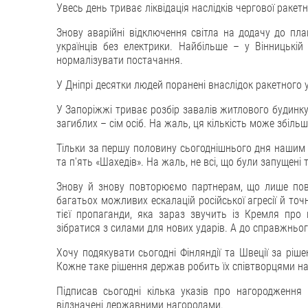
Увесь день триває ліквідація наслідків чергової ракетн
Знову аварійні відключення світла на додачу до пла
українців без електрики. Найбільше – у Вінницькій
нормалізувати постачання.
У Дніпрі десятки людей поранені внаслідок ракетного 
У Запоріжжі триває розбір завалів житлового будинку, 
загиблих – сім осіб. На жаль, ця кількість може збіль
Тільки за першу половину сьогоднішнього дня нашим 
та п'ять «Шахедів». На жаль, не всі, що були запущені
Знову й знову повторюємо партнерам, що лише повни
багатьох можливих ескалацій російської агресії й то
тієї пропаганди, яка зараз звучить із Кремля про 
зібратися з силами для нових ударів. А до справжньог
Хочу подякувати сьогодні Фінляндії та Швеції за ріш
Кожне таке рішення держав робить їх співтворцями н
Підписав сьогодні кілька указів про нагородження
відзначені державними нагородами.