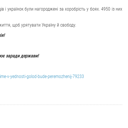
ів і українок були нагороджені за хоробрість у боях. 4950 із них
иття, щоб урятувати Україну й свободу.
ія!
цює заради держави!
time-v-yednosti-golod-bude-peremozhenij-79233