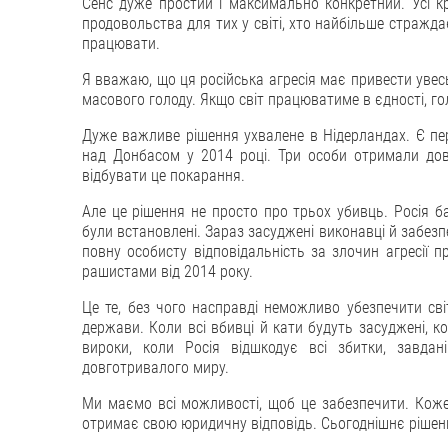
Сенс дуже простий і максимально конкретний. Усі к
продовольства для тих у світі, хто найбільше страждає
працювати.
Я вважаю, що ця російська агресія має привести увесь 
масового голоду. Якщо світ працюватиме в єдності, г
Дуже важливе рішення ухвалене в Нідерландах. Є пер
над Донбасом у 2014 році. Три особи отримали дові
відбувати це покарання.
Але це рішення не просто про трьох убивць. Росія б
були встановлені. Зараз засуджені виконавці й забезпе
повну особисту відповідальність за злочин агресії пр
рашистами від 2014 року.
Це те, без чого насправді неможливо убезпечити світ
держави. Коли всі вбивці й кати будуть засуджені, к
вироки, коли Росія відшкодує всі збитки, завда
довготривалого миру.
Ми маємо всі можливості, щоб це забезпечити. Коже
отримає свою юридичну відповідь. Сьогоднішнє рішенн