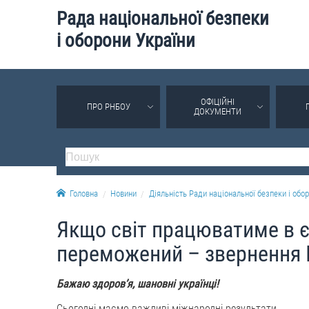
Рада національної безпеки
і оборони України
ОФІЦІЙНІ
ПРО РНБОУ
ДОКУМЕНТИ
Головна
Новини
Діяльність Ради національної безпеки і обор
Якщо світ працюватиме в є
переможений – звернення 
Бажаю здоровʼя, шановні українці!
Сьогодні маємо важливі міжнародні результати.