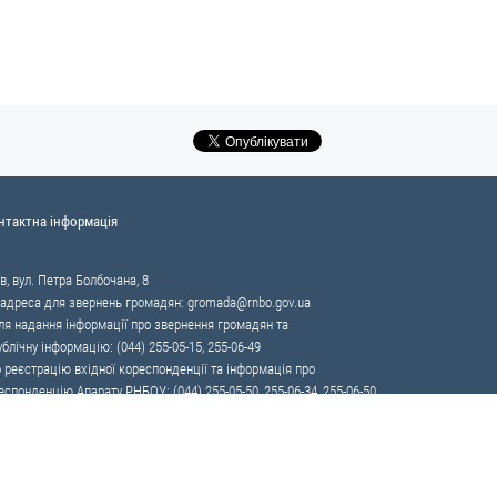
нтактна інформація
в, вул. Петра Болбочана, 8
 адреса для звернень громадян:
gromada@rnbo.gov.ua
я надання інформації про звернення громадян та
ублічну інформацію: (044) 255-05-15, 255-06-49
 реєстрацію вхідної кореспонденції та інформація про
еспонденцію Апарату РНБОУ: (044) 255-05-50, 255-06-34, 255-06-50
86 — «телефон довіри»
ії контрабанді та корупції на митниці
ди національної безпеки і оборони України.