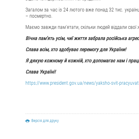
Загалом за час із 24 лютого вже понад 32 тис. українц
– посмертно.
Маємо завжди памʼятати, скільки людей віддали свої ж
Вічна памʼять усім, чиї життя забрала російська агрес
Слава всім, хто здобуває перемогу для України!
Я дякую кожному й кожній, хто допомагає нам і пра
Слава Україні!
https://www.president.gov.ua/news/yaksho-svit-pracyuva
Версія для друку