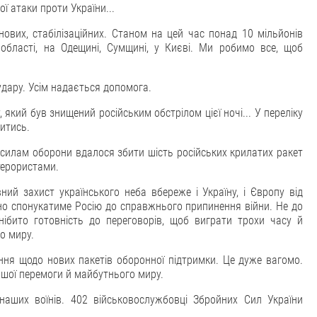
ої атаки проти України...
нових, стабілізаційних. Станом на цей час понад 10 мільйонів
 області, на Одещині, Сумщині, у Києві. Ми робимо все, щоб
удару. Усім надається допомога.
який був знищений російським обстрілом цієї ночі... У переліку
шитись.
силам оборони вдалося збити шість російських крилатих ракет
 терористами.
й захист українського неба вбереже і Україну, і Європу від
чно спонукатиме Росію до справжнього припинення війни. Не до
нібито готовність до переговорів, щоб виграти трохи часу й
о миру.
ення щодо нових пакетів оборонної підтримки. Це дуже вагомо.
ашої перемоги й майбутнього миру.
 наших воїнів. 402 військовослужбовці Збройних Сил України