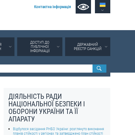
Контактна інформація
ДОСТУП ДО
Я
ДЕРЖАВНИЙ
ПУБЛІЧНОЇ
Н
РЕЄСТР САНКЦІЙ
ІНФОРМАЦІЇ
ДІЯЛЬНІСТЬ РАДИ
НАЦІОНАЛЬНОЇ БЕЗПЕКИ І
ОБОРОНИ УКРАЇНИ ТА ЇЇ
АПАРАТУ
Відбулося засідання РНБО України: розглянуто виконання
планів стійкості у регіонах та затверджено план стійкості