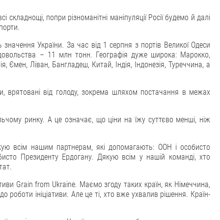
і складнощі, попри різноманітні маніпуляції Росії будемо й далі
порти.
 значення України. За час від 1 серпня з портів Великої Одеси
довольства – 11 млн тонн. Географія дуже широка: Марокко,
нія, Ємен, Ліван, Бангладеш, Китай, Індія, Індонезія, Туреччина, а
ки, врятовані від голоду, зокрема шляхом постачання в межах
чому ринку. А це означає, що ціни на їжу суттєво менші, ніж
кую всім нашим партнерам, які допомагають: ООН і особисто
бисто Президенту Ердогану. Дякую всім у нашій команді, хто
тат.
тиви Grain from Ukraine. Маємо згоду таких країн, як Німеччина,
о роботи ініціативи. Але це ті, хто вже ухвалив рішення. Країн-