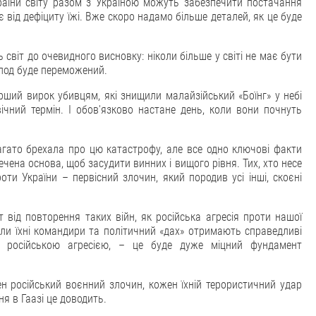
раїни світу разом з Україною можуть забезпечити постачання
 від дефіциту їжі. Вже скоро надамо більше деталей, як це буде
світ до очевидного висновку: ніколи більше у світі не має бути
олод буде переможений.
ший вирок убивцям, які знищили малайзійський «Боїнг» у небі
чний термін. І обов'язково настане день, коли вони почнуть
агато брехала про цю катастрофу, але все одно ключові факти
чена основа, щоб засудити винних і вищого рівня. Тих, хто несе
оти України – первісний злочин, який породив усі інші, скоєні
 від повторення таких війн, як російська агресія проти нашої
оли їхні командири та політичний «дах» отримають справедливі
ні російською агресією, – це буде дуже міцний фундамент
н російський воєнний злочин, кожен їхній терористичний удар
я в Гаазі це доводить.