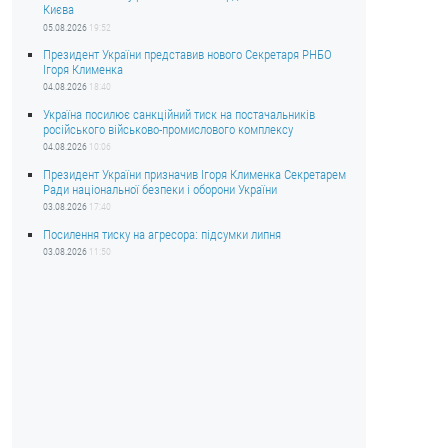
Києва
05.08.2026
19:52
Президент України представив нового Секретаря РНБО
Ігоря Клименка
04.08.2026
18:40
Україна посилює санкційний тиск на постачальників
російського військово-промислового комплексу
04.08.2026
10:06
Президент України призначив Ігоря Клименка Секретарем
Ради національної безпеки і оборони України
03.08.2026
17:40
Посилення тиску на агресора: підсумки липня
03.08.2026
11:50