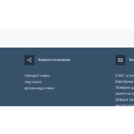
Корисні посилання
Ко
01601, м.Киї
ПРЕЗИДЕНТ УКРАЇНИ
Електронна
УРЯД УКРАЇНИ
Телефони дл
ВЕРХОВНА РАДА УКРАЇНИ
запити на п
Довідка про
вихідну кор
0-800-503-4
щодо протид
Усі права на матеріали, розміщені на цьому сайті,
належать Апарату Ра