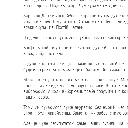
на передовій. Південь, схід... Дуже уважно – Донбас.
Зараз на Донеччині найбільше протистояння, дуже важ
й далі в країні. Тому стоїмо. Стоїмо міцно. Нічого не
атаки окупантів. Постійні атаки.
Південь. Потроху рухаємося, укріплюємо позиції крок 
В інформаційному просторі сьогодні дуже багато радощ
завжди під час війни.
Годувати ворога всіма деталями наших операцій точно н
буде наш результат, кожен це побачить. Обовʼязково.
Може, це звучить не так, як хтось зараз очікує. Може
просто так не йде, якщо не відчуває сили. Ворог не ро
виборюємо. А коли виборюєш, треба розуміти, що кож
наших героїв.
Тому ми рухаємося дуже акуратно, без емоцій, без за
втрати були якнайменші. Саме так ми забезпечимо зві
Але це буде результатом саме наших зусиль, наших