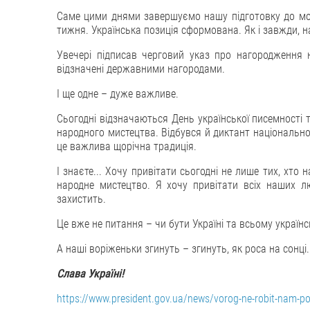
Саме цими днями завершуємо нашу підготовку до можл
тижня. Українська позиція сформована. Як і завжди, н
Увечері підписав черговий указ про нагородження 
відзначені державними нагородами.
І ще одне – дуже важливе.
Сьогодні відзначаються День української писемності т
народного мистецтва. Відбувся й диктант національної
це важлива щорічна традиція.
І знаєте... Хочу привітати сьогодні не лише тих, хто 
народне мистецтво. Я хочу привітати всіх наших лю
захистить.
Це вже не питання – чи бути Україні та всьому українсь
А наші воріженьки згинуть – згинуть, як роса на сонці
Слава Україні!
https://www.president.gov.ua/news/vorog-ne-robit-nam-pod