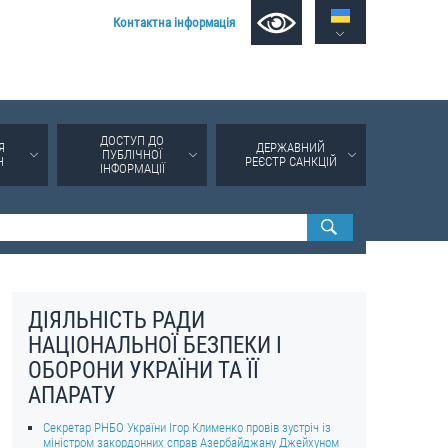
Контактна інформація
ДОСТУП ДО
Я
ДЕРЖАВНИЙ
ПУБЛІЧНОЇ
Н
РЕЄСТР САНКЦІЙ
ІНФОРМАЦІЇ
ДІЯЛЬНІСТЬ РАДИ
НАЦІОНАЛЬНОЇ БЕЗПЕКИ І
ОБОРОНИ УКРАЇНИ ТА ЇЇ
АПАРАТУ
Секретар РНБО України Ігор Клименко провів зустріч із
міністром закордонних справ Азербайджану Джейхуном