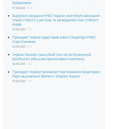
Байрамовим
07.08.2026
10:03
Відбулося засідання РНБО України: розглянуто виконання
планів стійкості у регіонах та затверджено план стійкості
Києва
05.08.2026
19:52
Президент України представив нового Секретаря РНБО
Ігоря Клименка
04.08.2026
18:40
Україна посилює санкційний тиск на постачальників
російського військово-промислового комплексу
04.08.2026
10:06
Президент України призначив Ігоря Клименка Секретарем
Ради національної безпеки і оборони України
03.08.2026
17:40