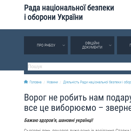
Рада національної безпеки
і оборони України
ОФІЦІЙНІ
ПРО РНБОУ
ДОКУМЕНТИ
Головна
Новини
Діяльність Ради національної безпеки і обор
Ворог не робить нам подару
все це виборюємо – зверн
Бажаю здоровʼя, шановні українці!
Сьогодні день почався дуже рано із засідання Ставк