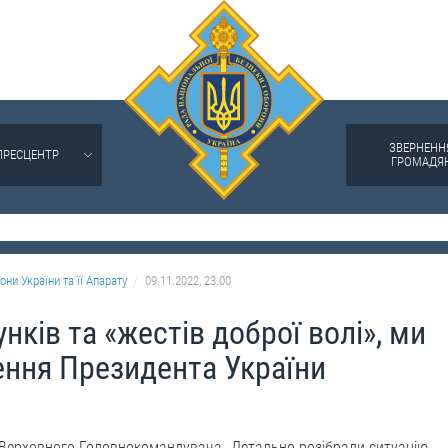
ЗВЕРНЕНН
ПРЕСЦЕНТР
ГРОМАДЯ
они України та її Апарату
09.11.2022, 23:00
нків та «жестів доброї волі», ми
ення Президента України
и Верховного Головнокомандувача. Детально розібрали ситуацію