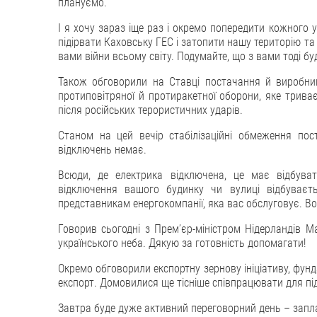
плануємо.
І я хочу зараз іще раз і окремо попередити кожного у
підірвати Каховську ГЕС і затопити нашу територію т
вами війни всьому світу. Подумайте, що з вами тоді бу
Також обговорили на Ставці постачання й виробниц
протиповітряної й протиракетної оборони, яке триває
після російських терористичних ударів.
Станом на цей вечір стабілізаційні обмеження пос
відключень немає.
Всюди, де електрика відключена, це має відбуват
відключення вашого будинку чи вулиці відбуваєть
представникам енергокомпанії, яка вас обслуговує. Во
Говорив сьогодні з Премʼєр-міністром Нідерландів М
українського неба. Дякую за готовність допомагати!
Окремо обговорили експортну зернову ініціативу, фу
експорт. Домовилися ще тісніше співпрацювати для під
Завтра буде дуже активний переговорний день – запл