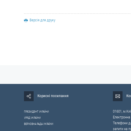
Версія для друку
Корисні посилання
Ко
01601, м.Киї
ПРЕЗИДЕНТ УКРАЇНИ
Електронна
УРЯД УКРАЇНИ
Телефони дл
ВЕРХОВНА РАДА УКРАЇНИ
запити на п