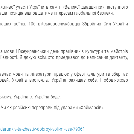
ивої участі України в саміті «Великої двадцятки» наступного
аша позиція відповідатиме інтересам глобальної безпеки.
наших воїнів. 106 військовослужбовців Збройних Сил України
а мови і Всеукраїнський день працівників культури та майстрів
 єдності. Я дякую всім, хто приєднався до написання диктанту,
навчає мови та літератури, працює у сфері культури та зберігає
дей. Україна вистояла. Україна захищає себе. І обов’язково
кому. Україна є. Україна буде.
. Чи як російські переправи під ударами «Хаймарсів».
arunkiv-ta-zhestiv-dobroyi-voli-mi-vse-79061