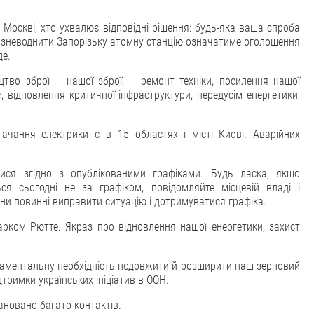
 Москві, хто ухвалює відповідні рішення: будь-яка ваша спроба
а зневоднити Запорізьку атомну станцію означатиме оголошення
де.
тво зброї – нашої зброї, – ремонт техніки, посилення нашої
, відновлення критичної інфраструктури, передусім енергетики,
тачання електрики є в 15 областях і місті Києві. Аварійних
ися згідно з опублікованими графіками. Будь ласка, якщо
ся сьогодні не за графіком, повідомляйте місцевій владі і
ни повинні виправити ситуацію і дотримуватися графіка.
арком Рютте. Якраз про відновлення нашої енергетики, захист
ндаментальну необхідність подовжити й розширити наш зерновий
тримки українських ініціатив в ООН.
ановано багато контактів.