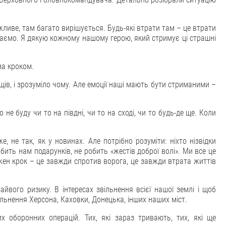
ливе, там багато вирішується. Будь-які втрати там – це втрати
 здаємо. Я дякую кожному нашому герою, який стримує ці страшні
за кроком.
ів, і зрозуміло чому. Але емоції наші мають бути стриманими –
е буду чи то на півдні, чи то на сході, чи то будь-де ще. Коли
, не так, як у новинах. Але потрібно розуміти: ніхто нізвідки
бить нам подарунків, не робить «жестів доброї волі». Ми все це
ен крок – це завжди спротив ворога, це завжди втрата життів
йвого ризику. В інтересах звільнення всієї нашої землі і щоб
льнення Херсона, Каховки, Донецька, інших наших міст.
 оборонних операцій. Тих, які зараз тривають, тих, які ще