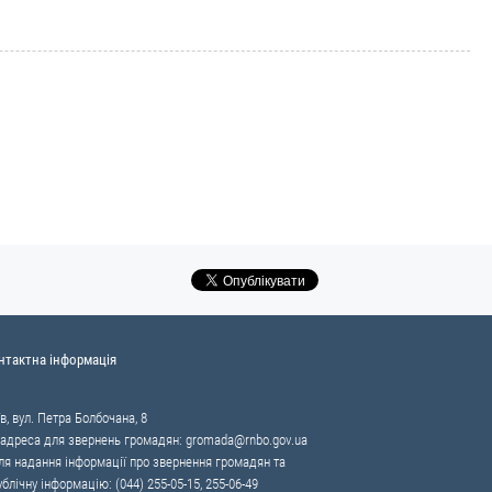
нтактна інформація
в, вул. Петра Болбочана, 8
 адреса для звернень громадян:
gromada@rnbo.gov.ua
я надання інформації про звернення громадян та
ублічну інформацію: (044) 255-05-15, 255-06-49