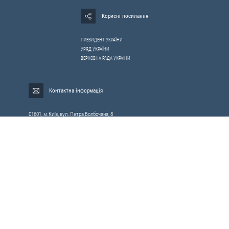
Корисні посилання
ПРЕЗИДЕНТ УКРАЇНИ
УРЯД УКРАЇНИ
ВЕРХОВНА РАДА УКРАЇНИ
Контактна інформація
01601, м.Київ, вул. Петра Болбочана, 8
Електронна адреса для звернень громадян:
gromada@rnbo.gov.ua
Телефони для надання інформації про звернення громадян та
запити на публічну інформацію: (044) 255-05-15, 255-06-49
Довідка про реєстрацію вхідної кореспонденції та інформація про
вихідну кореспонденцію Апарату РНБОУ: (044) 255-05-50, 255-06-34, 255-06-50
0-800-503-486 — «телефон довіри»
щодо протидії контрабанді та корупції на митниці
Слідкуй в соцмережах