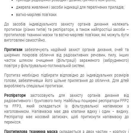
джерела живлення і засоби індикації для перелічених приладів;
ватно-марлеві пов’язки.
До засобів індивідуального захисту органів дихання належать
протигази (різних типів) та респіратори, а також найпростіші засоби –
протипилові тканинні маски та ватно-марлеві пов’язки, які можуть бути
виготовлені самостійно.
Протигази
забезпечують надійний захист органів дихання, очей та
шкіряних покровів обличчя від радіоактивних речовин, пилу, інших
часток шляхом очищення (фільтрації) зараженого (забрудненого)
повітря у фільтрувально-поглинальній системі.
Протигаз необхідно підбирати відповідно до індивідуальних розмірів
голови, забезпечивши його щільне прилягання до обличчя. Для дітей
виробляють спеціальні протигази.
Респіратори
застосовують для захисту органів дихання від
радіоактивного і ґрунтового пилу. Найбільш поширені респіратори FFP2
та FFP3, який складається із фільтрувальної напівмаски з
наголовником. Напівмаска має два клапани вдиху і один − видиху.
Респіратор має носовий затискач, щоб притиснути напівмаску до
перенісся.
Протипилова тканинна маска
складається з двох частин − корпусу і