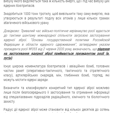
вибуху якого виділяється така ж кількість енергії, що і під час вибуху цих
ядерних боєприпасів.
ЗВЕРНЕННЯ ГРОМАДЯН
Знадобиться 1000 тонн тротилу, щоб вивільнити таку саму енергію, яка
утворюється в результаті поділу всіх атомів у лише кількох грамах
Звернення громадян
збагаченого військового урану.
Електронне звернення
Довідково: Тривалий час військо-політичне керівництво росії вдається
до тактики шантажу міжнародної спільноти загрозою застосування
ДОСТУП ДО ПУБЛІЧНОЇ ІНФОРМАЦІЇ
ядерної зброї. “Основы государственной политики Российской
Федерации в области ядерного сдерживания”, затверджені указом
Організація доступу до публічної інформації
президента росії
№355 від 2 червня 2020 року, визначають, що
рішення
на застосування ядерної зброї приймається президентом росії (в.
Запит на отримання публічної інформації
путін)
.
Облік публічної інформації
Існує широка номенклатура боєприпасів і авіаційних бомб, головних
Питання запобігання корупції
частин ракет (оперативно-тактичного, тактичного та стратегічного
класу), артилерійських снарядів, мін, глибинних бомб, торпед, які
Публічні закупівлі
можуть містити ядерні заряди.
Внутрішній аудит
Визначити та класифікувати конкретний тип ядерної зброї можливо
лише після безпосереднього її застосування та отримання інформації
ДЕРЖАВНИЙ РЕЄСТР САНКЦІЙ
від спеціалізованих підрозділів радіаційного, хімічного та біологічного
захисту.
Радіус дії ядерної зброї може становити від кількох десятків до сотень