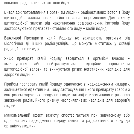
кількості радіоактивних ізотопів йоду.
Внаслідок потрапляння в організм людини радіоактивних ізотопів йоду
щитоподібна залоза поглинає його і зазнає опромінення. Для захисту
щитоподібної залози від накопичення радіоактивних ізотопів йоду
застосовуються препарати стабільного йоду – калій йодид.
Важливо!
Препарати калій йодиду не захищають організм від
біологічної дії інших радіонуклідів, що можуть міститись у складі
радіаційного викиду.
Якщо препарат калій йодиду вводиться в організм вчасно −
зменшується або нейтралізується радіаційне опромінення
щитоподібної залози та знижується ризик негативних наслідків для
здоров’я людини.
Прийом препарату калій йодиду одночасно з надходженням «хмари»,
залишається ефективним. Тому застосування цього препарату (разом з
контролем харчових продуктів і води питної) є ефективною стратегією
зниження радіаційного ризику несприятливих наслідків для здоров’я
людей.
Максимальний ефект захисту спостерігається при завчасному або
одночасному надходженні йодиду калію та радіоактивного йоду до
організму людини.