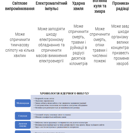
Вогняна
Світлове
Електромагнітний
Ударна
Проникаюч
куля та
випромінювання
імпульс
хвиля
радіація
хмара
Може
Може завда
Може заподіяти
Може
спричинити
шкоди
Може
шкоду
спричинити
смерть,
організму та
спричинити
електронному
смерть,
травми і
великих
тимчасову
обладнанню та
опіки
руйнації в
концентраці
сліпоту на кілька
спричинити
травми і
радіусі
призвести д
хвилин
масові вимкнення
численні
десятків
променево
електроенергії
пожежі
кілометрів
хвороби