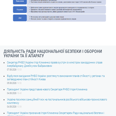
ДІЯЛЬНІСТЬ РАДИ НАЦІОНАЛЬНОЇ БЕЗПЕКИ І ОБОРОНИ
УКРАЇНИ ТА ЇЇ АПАРАТУ
Секретар РНБО України Ігор Клименко провів зустріч із міністром закордонних справ
Азербайджану Джейхуном Байрамовим
07.08.2026
10:03
Відбулося засідання РНБО України: розглянуто виконання планів стійкості у регіонах та
затверджено план стійкості Києва
05.08.2026
19:52
Президент України представив нового Секретаря РНБО Ігоря Клименка
04.08.2026
18:40
Україна посилює санкційний тиск на постачальників російського військово-промислового
комплексу
04.08.2026
10:06
Президент України призначив Ігоря Клименка Секретарем Ради національної безпеки і