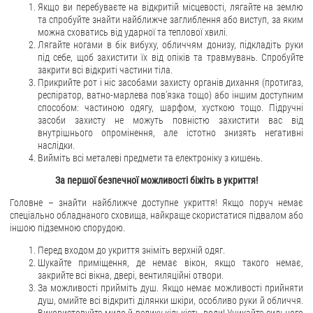
Якщо ви перебуваєте на відкритій місцевості, лягайте на землю
та спробуйте знайти найближче заглиблення або виступ, за яким
можна сховатись від ударної та теплової хвилі.
Лягайте ногами в бік вибуху, обличчям донизу, підкладіть руки
під себе, щоб захистити їх від опіків та травмувань. Спробуйте
закрити всі відкриті частини тіла.
Прикрийте рот і ніс засобами захисту органів дихання (протигаз,
респіратор, ватно-марлева пов’язка тощо) або іншим доступним
способом: частиною одягу, шарфом, хусткою тощо. Підручні
засоби захисту не можуть повністю захистити вас від
внутрішнього опромінення, але істотно знизять негативні
наслідки.
Вийміть всі металеві предмети та електроніку з кишень.
За першої безпечної можливості біжіть в укриття!
Головне – знайти найближче доступне укриття! Якщо поруч немає
спеціально обладнаного сховища, найкраще скористатися підвалом або
іншою підземною спорудою.
Перед входом до укриття зніміть верхній одяг.
Шукайте приміщення, де немає вікон, якщо такого немає,
закрийте всі вікна, двері, вентиляційні отвори.
За можливості прийміть душ. Якщо немає можливості прийняти
душ, омийте всі відкриті ділянки шкіри, особливо руки й обличчя.