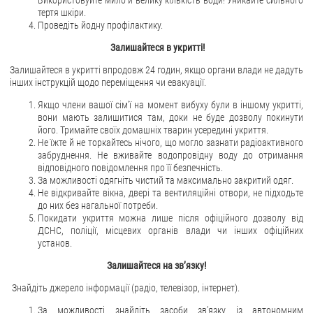
Використовуйте мило й велику кількість води! Уникайте сильного
тертя шкіри.
Проведіть йодну профілактику.
Залишайтеся в укритті!
Залишайтеся в укритті впродовж 24 годин, якщо органи влади не дадуть
інших інструкцій щодо переміщення чи евакуації.
Якщо члени вашої сім’ї на момент вибуху були в іншому укритті,
вони мають залишитися там, доки не буде дозволу покинути
його. Тримайте своїх домашніх тварин усередині укриття.
Не їжте й не торкайтесь нічого, що могло зазнати радіоактивного
забруднення. Не вживайте водопровідну воду до отримання
відповідного повідомлення про її безпечність.
За можливості одягніть чистий та максимально закритий одяг.
Не відкривайте вікна, двері та вентиляційні отвори, не підходьте
до них без нагальної потреби.
Покидати укриття можна лише після офіційного дозволу від
ДСНС, поліції, місцевих органів влади чи інших офіційних
установ.
Залишайтеся на зв’язку!
Знайдіть джерело інформації (радіо, телевізор, інтернет).
За можливості знайдіть засоби зв’язку із автономним