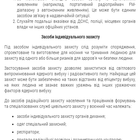
живленням (наприклад, портативний радіоприймач FM-
діапазону з автономним живленням). Це може бути єдиним
засобом звʼязку в надзвичайній ситуації.
Слухайте подальші вказівки від ДСНС, поліції, місцевих органів
влади чи інших офіційних установ.
Засоби індивідуального захисту
Під засобом індивідуального захисту слід розуміти спорядження,
спроектоване та виготовлене для носіння чи тримання людиною для
захисту від одного або більше ризиків для здоров’я чи безпеки людини.
Застосування засобів захисту дозволяє захиститися від світлового
випромінювання ядерного вибуху і радіоактивного пилу. Найкраще цей
захист може бути забезпечено на таких відстанях від епіцентру вибуху,
на яких людина не зазнає важких уражень від інших уражаючих
факторів ядерного вибуху.
До засобів радіаційного захисту населення та працівників формувань
та спеціалізованих служб цивільного захисту у воєнний час належать:
засоби індивідуального захисту органів дихання;
одяг спеціальний захисний;
респіратори;
прилади радіаційної розвідки і дозиметричного контролю;