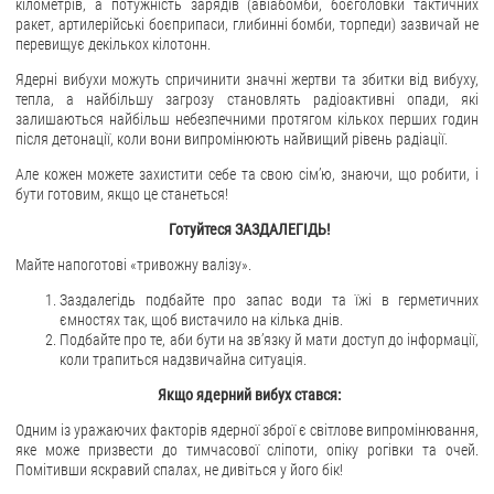
кілометрів, а потужність зарядів (авіабомби, боєголовки тактичних
ракет, артилерійські боєприпаси, глибинні бомби, торпеди) зазвичай не
перевищує декількох кілотонн.
Ядерні вибухи можуть спричинити значні жертви та збитки від вибуху,
тепла, а найбільшу загрозу становлять радіоактивні опади, які
залишаються найбільш небезпечними протягом кількох перших годин
після детонації, коли вони випромінюють найвищий рівень радіації.
Але кожен можете захистити себе та свою сім’ю, знаючи, що робити, і
бути готовим, якщо це станеться!
Готуйтеся ЗАЗДАЛЕГІДЬ!
Майте напоготові «тривожну валізу».
Заздалегідь подбайте про запас води та їжі в герметичних
ємностях так, щоб вистачило на кілька днів.
Подбайте про те, аби бути на зв’язку й мати доступ до інформації,
коли трапиться надзвичайна ситуація.
Якщо ядерний вибух стався:
Одним із уражаючих факторів ядерної зброї є світлове випромінювання,
яке може призвести до тимчасової сліпоти, опіку рогівки та очей.
Помітивши яскравий спалах, не дивіться у його бік!