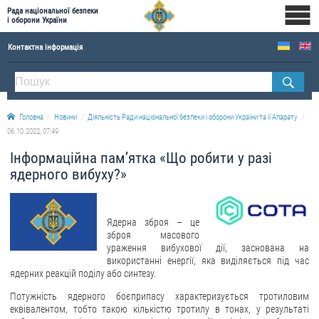
Рада національної безпеки
і оборони України
Контактна інформація
ПРО РНБОУ
Склад Ради національної безпеки і оборони України
Головна
Новини
Діяльність Ради національної безпеки і оборони України та її Апарату
Апарат Ради національної безпеки і оборони України
06.10.2022, 07:49
Правова основа діяльності Ради національної безпеки і оборони України
Інформаційна пам’ятка «Що робити у разі
Історична довідка про діяльність Ради національної безпеки і оборони України
ядерного вибуху?»
ОФІЦІЙНІ ДОКУМЕНТИ
Ядерна зброя – це
ПРЕСЦЕНТР
зброя масового
ураження вибухової дії, заснована на
Новини
використанні енергії, яка виділяється під час
ядерних реакцій поділу або синтезу.
Drone Deals
Фотогалерея
Потужність ядерного боєприпасу характеризується тротиловим
еквівалентом, тобто такою кількістю тротилу в тонах, у результаті
Відеогалерея