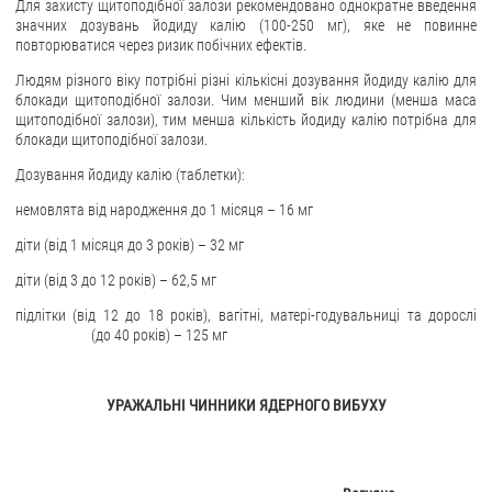
Для захисту щитоподібної залози рекомендовано однократне введення
значних дозувань йодиду калію (100-250 мг), яке не повинне
повторюватися через ризик побічних ефектів.
Людям різного віку потрібні різні кількісні дозування йодиду калію для
блокади щитоподібної залози. Чим менший вік людини (менша маса
щитоподібної залози), тим менша кількість йодиду калію потрібна для
блокади щитоподібної залози.
Дозування йодиду калію (таблетки):
немовлята від народження до 1 місяця – 16 мг
діти (від 1 місяця до 3 років) – 32 мг
діти (від 3 до 12 років) – 62,5 мг
підлітки (від 12 до 18 років), вагітні, матері-годувальниці та дорослі
(до 40 років) – 125 мг
УРАЖАЛЬНІ ЧИННИКИ ЯДЕРНОГО ВИБУХУ