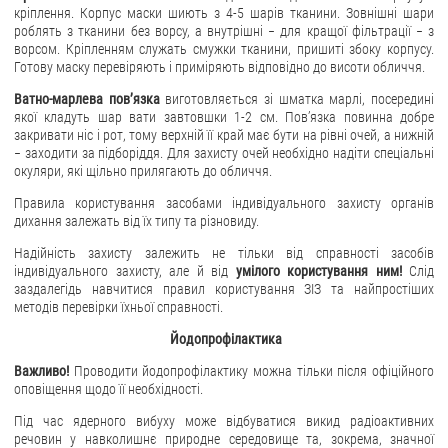
кріплення. Корпус маски шиють з 4-5 шарів тканини. Зовнішні шари
роблять з тканини без ворсу, а внутрішні − для кращої фільтрації − з
ворсом. Кріпленням служать смужки тканини, пришиті збоку корпусу.
Готову маску перевіряють і приміряють відповідно до висоти обличчя.
Ватно-марлева пов’язка
виготовляється зі шматка марлі, посередині
якої кладуть шар вати завтовшки 1-2 см. Пов’язка повинна добре
закривати ніс і рот, тому верхній її край має бути на рівні очей, а нижній
− заходити за підборіддя. Для захисту очей необхідно надіти спеціальні
окуляри, які щільно прилягають до обличчя.
Правила користування засобами індивідуального захисту органів
дихання залежать від їх типу та різновиду.
Надійність захисту залежить не тільки від справності засобів
індивідуального захисту, але й від
умілого користування ним!
Слід
заздалегідь навчитися правил користування ЗІЗ та найпростіших
методів перевірки їхньої справності.
Йодопрофілактика
Важливо!
Проводити йодопрофілактику можна тільки після офіційного
оповіщення щодо її необхідності.
Під час ядерного вибуху може відбуватися викид радіоактивних
речовин у навколишнє природне середовище та, зокрема, значної