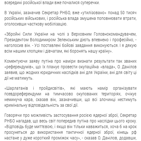
всередині російської влади вже почалися суперечки.
ЗВЕРНЕННЯ ГРОМАДЯН
В Україні, зазначив Секретар РНБО, вже «утилізовано» понад 50 тисяч
російських військових, і російська влада змушена поповнювати втрати,
Звернення громадян
оголосивши часткову мобілізацію.
Електронне звернення
«Збройні Сили України на чолі з Верховним Головнокомандувачем,
Президентом Володимиром Зеленським діють впевнено і професійно, -
ДОСТУП ДО ПУБЛІЧНОЇ ІНФОРМАЦІЇ
наголосив він. - Усі поставлені бойові завдання виконуються. І я дякую
всім нашим хлопцям і дівчатам, які боронять нашу країну».
Організація доступу до публічної інформації
Коментуючи заяву путіна про наміри визнати результати так званих
«референдумів», що їх планує провести окупаційна «влада», О. Данілов
Запит на отримання публічної інформації
заявив, що жодних юридичних наслідків ані для України, ані для світу ці
Облік публічної інформації
дії не матимуть.
Питання запобігання корупції
«Шарлатанів і пройдисвітів», які мають намір організувати
псевдореферендуми на тимчасово окупованих територіях, очікує
Публічні закупівлі
неминуча кара, сказав він, зазначивши, що всі злочинці нестимуть
Внутрішній аудит
кримінальну відповідальність за свої дії.
Говорячи про можливість застосування росією ядерної зброї, Секретар
ДЕРЖАВНИЙ РЕЄСТР САНКЦІЙ
РНБО нагадав, що весь світ попередив путіна про наслідки цього кроку.
«Відповідь буде миттєвою, і якщо він тільки наважиться, хоча б на крок
просунеться до використання тактичної ядерної зброї, кінець рф
настане у дуже короткий проміжок часу», - сказав О. Данілов, додавши,