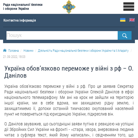
Рада національної безпеки
і оборони України
Контактна інформація
ПРО РНБОУ
Склад Ради національної безпеки і оборони України
Головна
Новини
Діяльність Ради національної безпеки і оборони України та її Апарату
Апарат Ради національної безпеки і оборони України
21.09.2022, 18:03
Правова основа діяльності Ради національної безпеки і оборони України
Україна обов’язково переможе у війні з рф – О.
Історична довідка про діяльність Ради національної безпеки і оборони України
Данілов
ОФІЦІЙНІ ДОКУМЕНТИ
Україна обов’язково переможе у війні з рф. Про це заявив Секретар
Ради національної безпеки і оборони України Олексій Данілов в ефірі
ПРЕСЦЕНТР
національного телемарафону. Ми ані на крок не зайшли на територію
іншої країни, ми в себе вдома, ми захищаємо рідну землю, і
захищатимемо її, допоки останній тимчасово окупований населений
Новини
пункт не повернеться під юрисдикцію України, підкреслив він.
Drone Deals
О. Данілов зауважив, що сьогоднішні заяви путіна є реакцією на успішні
Фотогалерея
дії Збройних Сил України на фронті - «стара, хвора, знервована людина
читає з суфлера текст, який йому написали», і свідченням того, що
Відеогалерея