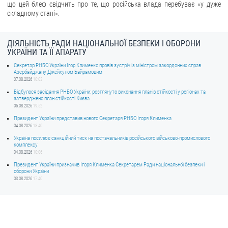
що цей блеф свідчить про те, що російська влада перебуває «у дуже
складному стані».
ДІЯЛЬНІСТЬ РАДИ НАЦІОНАЛЬНОЇ БЕЗПЕКИ І ОБОРОНИ
УКРАЇНИ ТА ЇЇ АПАРАТУ
Секретар РНБО України Ігор Клименко провів зустріч із міністром закордонних справ
Азербайджану Джейхуном Байрамовим
07.08.2026
10:03
Відбулося засідання РНБО України: розглянуто виконання планів стійкості у регіонах та
затверджено план стійкості Києва
05.08.2026
19:52
Президент України представив нового Секретаря РНБО Ігоря Клименка
04.08.2026
18:40
Україна посилює санкційний тиск на постачальників російського військово-промислового
комплексу
04.08.2026
10:06
Президент України призначив Ігоря Клименка Секретарем Ради національної безпеки і
оборони України
03.08.2026
17:40