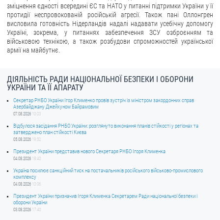
зміцнення єдності всередині ЄС та НАТО у питанні підтримки України у її
протидії неспровокованій російській агресії. Також пані Оллонгрен
висловила готовність Нідерландів надалі надавати усебічну допомогу
Україні, зокрема, у питаннях забезпечення ЗСУ озброєнням та
військовою технікою, а також розбудови спроможностей української
армії на майбутнє.
ДІЯЛЬНІСТЬ РАДИ НАЦІОНАЛЬНОЇ БЕЗПЕКИ І ОБОРОНИ
УКРАЇНИ ТА ЇЇ АПАРАТУ
Секретар РНБО України Ігор Клименко провів зустріч із міністром закордонних справ
Азербайджану Джейхуном Байрамовим
07.08.2026
10:03
Відбулося засідання РНБО України: розглянуто виконання планів стійкості у регіонах та
затверджено план стійкості Києва
05.08.2026
19:52
Президент України представив нового Секретаря РНБО Ігоря Клименка
04.08.2026
18:40
Україна посилює санкційний тиск на постачальників російського військово-промислового
комплексу
04.08.2026
10:06
Президент України призначив Ігоря Клименка Секретарем Ради національної безпеки і
оборони України
03.08.2026
17:40