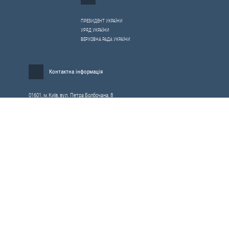
ПРЕЗИДЕНТ УКРАЇНИ
УРЯД УКРАЇНИ
ВЕРХОВНА РАДА УКРАЇНИ
Контактна інформація
01601, м.Київ, вул. Петра Болбочана, 8
Електронна адреса для звернень громадян:
gromada@rnbo.gov.ua
Телефони для надання інформації про звернення громадян та
запити на публічну інформацію: (044) 255-05-15, 255-06-49
Довідка про реєстрацію вхідної кореспонденції та інформація про
вихідну кореспонденцію Апарату РНБОУ: (044) 255-05-50, 255-06-34, 255-06-50
0-800-503-486 — «телефон довіри»
щодо протидії контрабанді та корупції на митниці
Слідкуй в соцмережах