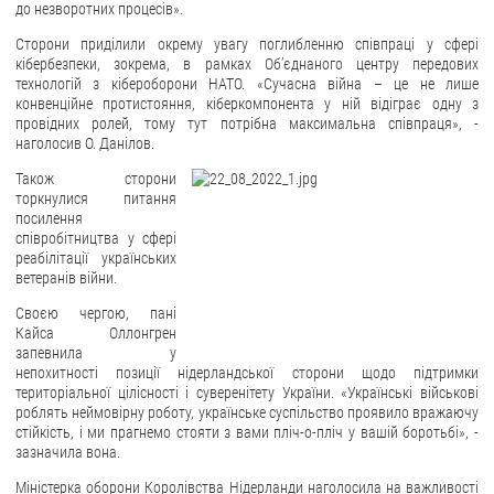
до незворотних процесів».
Сторони приділили окрему увагу поглибленню співпраці у сфері
кібербезпеки, зокрема, в рамках Об’єднаного центру передових
технологій з кібероборони НАТО. «Сучасна війна – це не лише
конвенційне протистояння, кіберкомпонента у ній відіграє одну з
провідних ролей, тому тут потрібна максимальна співпраця», -
наголосив О. Данілов.
Також сторони
торкнулися питання
посилення
співробітництва у сфері
реабілітації українських
ветеранів війни.
Своєю чергою, пані
Кайса Оллонгрен
запевнила у
непохитності позиції нідерландської сторони щодо підтримки
територіальної цілісності і суверенітету України. «Українські військові
роблять неймовірну роботу, українське суспільство проявило вражаючу
стійкість, і ми прагнемо стояти з вами пліч-о-пліч у вашій боротьбі», -
зазначила вона.
Міністерка оборони Королівства Нідерланди наголосила на важливості