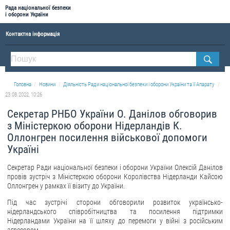
Рада національної безпеки
і оборони України
Контактна інформація
ПРО РНБОУ
Склад Ради національної безпеки і оборони України
Головна
Новини
Діяльність Ради національної безпеки і оборони України та її Апарату
Апарат Ради національної безпеки і оборони України
23.08.2022, 10:26
Правова основа діяльності Ради національної безпеки і оборони України
Секретар РНБО України О. Данілов обговорив
Історична довідка про діяльність Ради національної безпеки і оборони України
з Міністеркою оборони Нідерландів К.
Оллонгрен посилення військової допомоги
ОФІЦІЙНІ ДОКУМЕНТИ
Україні
ПРЕСЦЕНТР
Секретар Ради національної безпеки і оборони України Олексій Данілов
провів зустріч з Міністеркою оборони Королівства Нідерланди Кайсою
Новини
Оллонгрен у рамках її візиту до України.
Drone Deals
Під час зустрічі сторони обговорили розвиток українсько-
нідерландського співробітництва та посилення підтримки
Фотогалерея
Нідерландами України на її шляху до перемоги у війні з російським
Відеогалерея