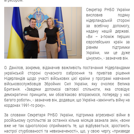
агресором.
Секретар РНБО України
ЗВЕРНЕННЯ ГРОМАДЯН
висловив подяку
нідерландській стороні
Звернення громадян
за всебічну допомогу,
надану нашій державі.
Електронне звернення
«Ви – з-поміж перших
європейських країн за
ДОСТУП ДО ПУБЛІЧНОЇ ІНФОРМАЦІЇ
рівнем підтримки
України, ми це дуже
Організація доступу до публічної інформації
цінуємо», - зазначив він.
Запит на отримання публічної інформації
О. Данілов, зокрема, відзначив важливість постачання Нідерландами
Облік публічної інформації
українській стороні сучасного озброєння та привітав рішення
Нідерландів щодо участі військових цієї країни у програмі навчання
Питання запобігання корупції
військовослужбовців Збройних Сил України, яку очолює Велика
Британія. «Завдяки допомозі світової спільноти, яка сповідує
Публічні закупівлі
демократичні принципи, ми обов’язково впораємося, попереду у нас
Внутрішній аудит
багато роботи», - зазначив він, додавши, що Україна «закінчить війну на
кордонах 1991-го року».
ДЕРЖАВНИЙ РЕЄСТР САНКЦІЙ
За словами Секретаря РНБО України, підтримка агресивної війни в
російському суспільстві за останніх кілька місяців зазнала змін, «вони
вже не так одноголосно сприймають те, що відбувається, зростають
настрої стурбованості та невизначеності», що, у свою чергу, «призведе