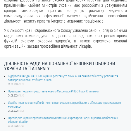
охорони здоров’я та забезпечення додаткових гарантій для медичних
працівників» Кабінет Міністрів України має розробити з урахуванням
ЗВЕРНЕННЯ ГРОМАДЯН
кращих міжнародних практик концепцію розвитку медичного
самоврядування як ефективної системи здійснення професійної
діяльності, захисту прав та інтересів медичних працівників.
Звернення громадян
У більшості країн Європейського Союзу ухвалено закони, згідно з якими
Електронне звернення
медичному самоврядуванню делеговано ряд важливих регуляторних
функцій системи охорони здоров’я, а також окреслено основні
ДОСТУП ДО ПУБЛІЧНОЇ ІНФОРМАЦІЇ
організаційні засади професійної діяльності лікарів.
Організація доступу до публічної інформації
Запит на отримання публічної інформації
ДІЯЛЬНІСТЬ РАДИ НАЦІОНАЛЬНОЇ БЕЗПЕКИ І ОБОРОНИ
УКРАЇНИ ТА ЇЇ АПАРАТУ
Облік публічної інформації
Відбулося засідання РНБО України: розглянуто виконання планів стійкості у регіонах та
Питання запобігання корупції
затверджено план стійкості Києва
05.08.2026
19:52
Публічні закупівлі
Президент України представив нового Секретаря РНБО Ігоря Клименка
04.08.2026
18:40
Внутрішній аудит
Україна посилює санкційний тиск на постачальників російського військово-промислового
комплексу
ДЕРЖАВНИЙ РЕЄСТР САНКЦІЙ
04.08.2026
10:06
Президент України призначив Ігоря Клименка Секретарем Ради національної безпеки і
оборони України
03.08.2026
17:40