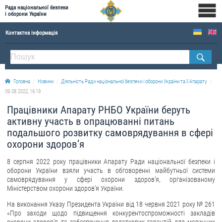
Рада національної безпеки
і оборони України
Контактна інформація
ПРО РНБОУ
Склад Ради національної безпеки і оборони України
Головна
Новини
Діяльність Ради національної безпеки і оборони України та її Апарату
Апарат Ради національної безпеки і оборони України
09.08.2022, 16:19
Правова основа діяльності Ради національної безпеки і оборони України
Працівники Апарату РНБО України беруть
Історична довідка про діяльність Ради національної безпеки і оборони України
активну участь в опрацюванні питань
подальшого розвитку самоврядування в сфері
ОФІЦІЙНІ ДОКУМЕНТИ
охорони здоров’я
ПРЕСЦЕНТР
8 серпня 2022 року працівники Апарату Ради національної безпеки і
оборони України взяли участь в обговоренні майбутньої системи
Новини
самоврядування у сфері охорони здоров’я, організованому
Міністерством охорони здоров’я України.
Drone Deals
На виконання Указу Президента України від 18 червня 2021 року № 261
Фотогалерея
«Про заходи щодо підвищення конкурентоспроможності закладів
Відеогалерея