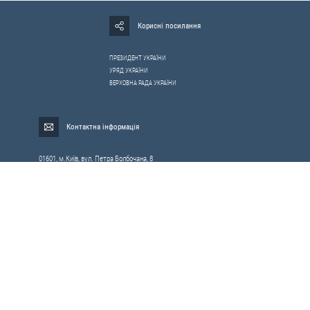
Корисні посилання
ПРЕЗИДЕНТ УКРАЇНИ
УРЯД УКРАЇНИ
ВЕРХОВНА РАДА УКРАЇНИ
Контактна інформація
01601, м.Київ, вул. Петра Болбочана, 8
Електронна адреса для звернень громадян:
gromada@rnbo.gov.ua
Телефони для надання інформації про звернення громадян та
запити на публічну інформацію: (044) 255-05-15, 255-06-49
Довідка про реєстрацію вхідної кореспонденції та інформація про
вихідну кореспонденцію Апарату РНБОУ: (044) 255-05-50, 255-06-34, 255-06-50
0-800-503-486 — «телефон довіри»
щодо протидії контрабанді та корупції на митниці
Слідкуй в соцмережах