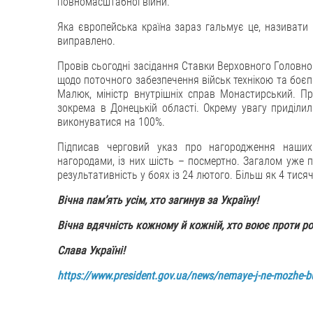
повномасштабної війни.
Яка європейська країна зараз гальмує це, називати н
виправлено.
Провів сьогодні засідання Ставки Верховного Головно
щодо поточного забезпечення військ технікою та боє
Малюк, міністр внутрішніх справ Монастирський. Пр
зокрема в Донецькій області. Окрему увагу приділи
виконуватися на 100%.
Підписав черговий указ про нагородження наших 
нагородами, із них шість – посмертно. Загалом уже п
результативність у боях із 24 лютого. Більш як 4 тися
Вічна пам’ять усім, хто загинув за Україну!
Вічна вдячність кожному й кожній, хто воює проти ро
Слава Україні!
https://www.president.gov.ua/news/nemaye-j-ne-mozhe-bu