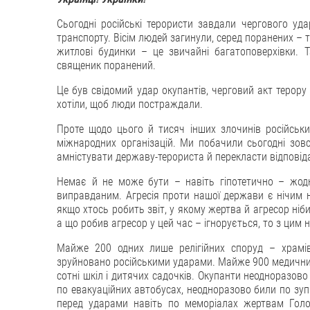
Сьогодні російські терористи завдали чергового уд
транспорту. Вісім людей загинули, серед поранених –
житлові будинки – це звичайні багатоповерхівки.
священик поранений.
Це був свідомий удар окупантів, черговий акт терору 
хотіли, щоб люди постраждали.
Проте щодо цього й тисяч інших злочинів російських
міжнародних організацій. Ми побачили сьогодні зовсі
амністувати державу-терориста й перекласти відповіда
Немає й не може бути – навіть гіпотетично – жодно
виправданим. Агресія проти нашої держави є нічим 
якщо хтось робить звіт, у якому жертва й агресор ніби
а що робив агресор у цей час – ігнорується, то з цим
Майже 200 одних лише релігійних споруд – храмів
зруйновано російськими ударами. Майже 900 медичних з
сотні шкіл і дитячих садочків. Окупанти неодноразово 
по евакуаційних автобусах, неодноразово били по зуп
перед ударами навіть по меморіалах жертвам Голо