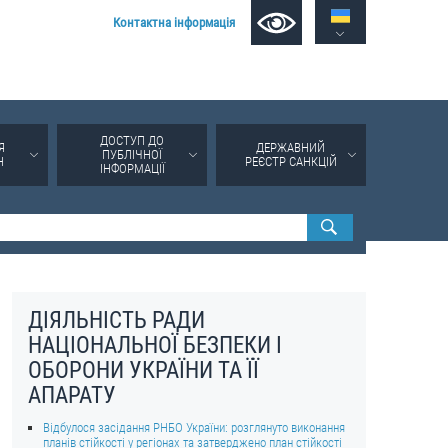
Контактна інформація
ДОСТУП ДО
Я
ДЕРЖАВНИЙ
ПУБЛІЧНОЇ
Н
РЕЄСТР САНКЦІЙ
ІНФОРМАЦІЇ
ДІЯЛЬНІСТЬ РАДИ
НАЦІОНАЛЬНОЇ БЕЗПЕКИ І
ОБОРОНИ УКРАЇНИ ТА ЇЇ
АПАРАТУ
Відбулося засідання РНБО України: розглянуто виконання
планів стійкості у регіонах та затверджено план стійкості