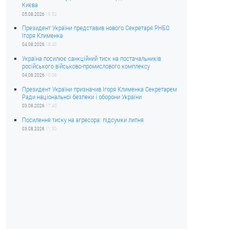
Києва
05.08.2026
19:52
Президент України представив нового Секретаря РНБО
Ігоря Клименка
04.08.2026
18:40
Україна посилює санкційний тиск на постачальників
російського військово-промислового комплексу
04.08.2026
10:06
Президент України призначив Ігоря Клименка Секретарем
Ради національної безпеки і оборони України
03.08.2026
17:40
Посилення тиску на агресора: підсумки липня
03.08.2026
11:50