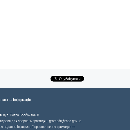
нтактна інформація
в, вул. Петра Болбочана, 8
 адреса для звернень громадян:
gromada@rnbo.gov.ua
я надання інформації про звернення громадян та