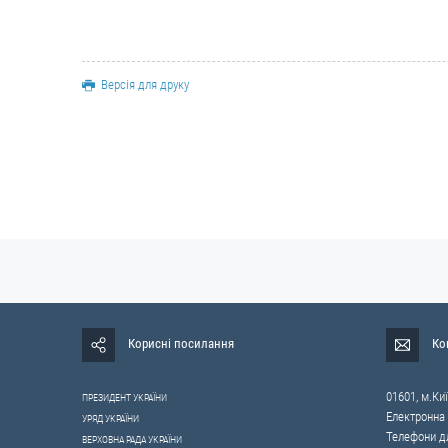
Версія для друку
Корисні посилання
Ко
01601, м.Киї
ПРЕЗИДЕНТ УКРАЇНИ
Електронна
УРЯД УКРАЇНИ
Телефони дл
ВЕРХОВНА РАДА УКРАЇНИ