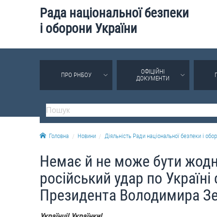
Рада національної безпеки
і оборони України
ОФІЦІЙНІ
ПРО РНБОУ
ДОКУМЕНТИ
Головна
Новини
Діяльність Ради національної безпеки і обор
Немає й не може бути жодно
російський удар по Україн
Президента Володимира З
Українці! Українки!