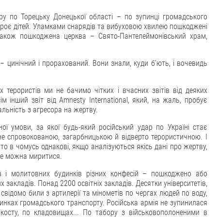
ару по Торецьку Донецької області – по зупинці громадського
 троє дітей. Уламками снарядів та вибуховою хвилею пошкоджені
 Також пошкоджена церква – Свято-Пантелеймонівський храм,
– цинічний і прорахований. Вони знали, куди бʼють, і вочевидь
 терористів ми не бачимо чітких і вчасних звітів від деяких
м інший звіт від Amnesty International, який, на жаль, пробує
льність з агресора на жертву.
ї умови, за якої будь-який російський удар по Україні стає
не спровокованою, загарбницькою й відверто терористичною. І
то в чомусь однакові, якщо аналізуються якісь дані про жертву,
 не можна миритися.
 і молитовних будинків різних конфесій – пошкоджено або
акладів. Понад 2200 освітніх закладів. Десятки університетів,
свідомо били з артилерії та мінометів по чергах людей по воду,
инках громадського транспорту. Російська армія не зупинилася
косту, по кладовищах... По табору з військовополоненими в