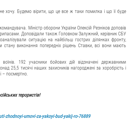
е хочу. Будемо вірити, що це все ж таки помилка і що її буде
командувача. Міністр оборони України Олексій Резніков доповів
припасами. Доповідали також Головком Залужний, керівник СБУ
оаналізували ситуацію на найбільш гострих ділянках фронту,
ли стану виконання попередніх рішень Ставки, всі вони мають
воїнів. 192 учасники бойових дій відзначені державними
онад 25,5 тисячі наших захисників нагороджені за хоробрість і
чі – посмертно.
сійських терористів!
ti-zhodnoyi-umovi-za-yakoyi-bud-yakij-ro-76889