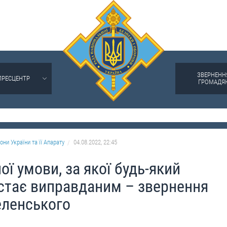
ЗВЕРНЕНН
ПРЕСЦЕНТР
ГРОМАДЯ
они України та її Апарату
04.08.2022, 22:45
ї умови, за якої будь-який
і стає виправданим – звернення
еленського