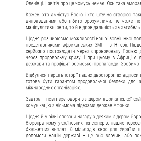
Оленівці. І звітів про це чомусь немає. Ось така амора
Кожен, хто амністує Росію і хто штучно створює таки
виправданими або нібито зрозумілими, не може не
маніпулятивні звіти, то й відповідальність за загибел
Щодня розширюємо можливості нашої зовнішньої полі
представниками африканських ЗМІ – з Нігерії, Півд
серйозно постраждати через спровоковану Росією де
через продовольчу кризу. І при цьому в Африці є д
держави та профіцит російської пропаганди. Зробимо 
Відбулися перші в історії наших двосторонніх відносин
готова бути гарантом продовольчої безпеки для а
міжнародних організаціях.
Завтра – нові переговори з лідером африканської кра
комунікацію з вісьмома лідерами держав Африки.
Щодня й у різні способи нагадую деяким лідерам Євро
бюрократизму українських пенсіонерів, наших пересел
бюджетних виплат. 8 мільярдів євро для України н
допомоги нашій державі – це або злочин, або пом