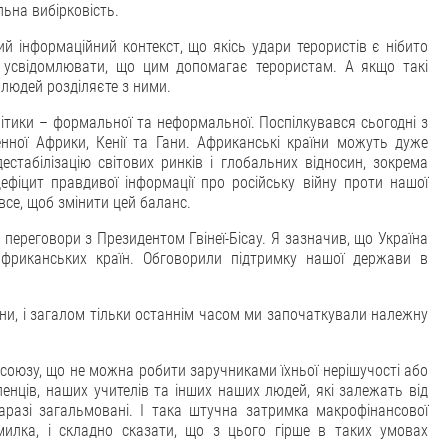
льна вибірковість.
й інформаційний контекст, що якісь удари терористів є нібито
 усвідомлювати, що цим допомагає терористам. А якщо такі
ь людей розділяєте з ними.
тики – формальної та неформальної. Поспілкувався сьогодні з
енної Африки, Кенії та Гани. Африканські країни можуть дуже
стабілізацію світових ринків і глобальних відносин, зокрема
ефіцит правдивої інформації про російську війну проти нашої
все, щоб змінити цей баланс.
 переговори з Президентом Гвінеї-Бісау. Я зазначив, що Україна
фриканських країн. Обговорили підтримку нашої держави в
їни, і загалом тільки останнім часом ми започаткували належну
союзу, що не можна робити заручниками їхньої нерішучості або
енців, наших учителів та інших наших людей, які залежать від
аразі загальмовані. І така штучна затримка макрофінансової
илка, і складно сказати, що з цього гірше в таких умовах