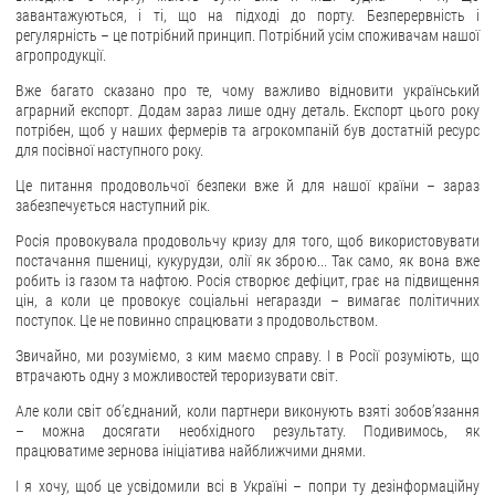
завантажуються, і ті, що на підході до порту. Безперервність і
регулярність – це потрібний принцип. Потрібний усім споживачам нашої
ЗВЕРНЕННЯ ГРОМАДЯН
агропродукції.
Звернення громадян
Вже багато сказано про те, чому важливо відновити український
аграрний експорт. Додам зараз лише одну деталь. Експорт цього року
Електронне звернення
потрібен, щоб у наших фермерів та агрокомпаній був достатній ресурс
для посівної наступного року.
ДОСТУП ДО ПУБЛІЧНОЇ ІНФОРМАЦІЇ
Це питання продовольчої безпеки вже й для нашої країни – зараз
Організація доступу до публічної інформації
забезпечується наступний рік.
Запит на отримання публічної інформації
Росія провокувала продовольчу кризу для того, щоб використовувати
постачання пшениці, кукурудзи, олії як зброю... Так само, як вона вже
Облік публічної інформації
робить із газом та нафтою. Росія створює дефіцит, грає на підвищення
цін, а коли це провокує соціальні негаразди – вимагає політичних
Питання запобігання корупції
поступок. Це не повинно спрацювати з продовольством.
Публічні закупівлі
Звичайно, ми розуміємо, з ким маємо справу. І в Росії розуміють, що
Внутрішній аудит
втрачають одну з можливостей тероризувати світ.
ДЕРЖАВНИЙ РЕЄСТР САНКЦІЙ
Але коли світ об’єднаний, коли партнери виконують взяті зобов’язання
– можна досягати необхідного результату. Подивимось, як
працюватиме зернова ініціатива найближчими днями.
І я хочу, щоб це усвідомили всі в Україні – попри ту дезінформаційну