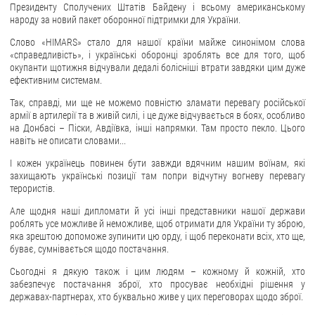
Президенту Сполучених Штатів Байдену і всьому американському
народу за новий пакет оборонної підтримки для України.
Слово «HIMARS» стало для нашої країни майже синонімом слова
«справедливість», і українські оборонці зроблять все для того, щоб
окупанти щотижня відчували дедалі болісніші втрати завдяки цим дуже
ефективним системам.
Так, справді, ми ще не можемо повністю зламати перевагу російської
армії в артилерії та в живій силі, і це дуже відчувається в боях, особливо
на Донбасі – Піски, Авдіївка, інші напрямки. Там просто пекло. Цього
навіть не описати словами...
І кожен українець повинен бути завжди вдячним нашим воїнам, які
захищають українські позиції там попри відчутну вогневу перевагу
терористів.
Але щодня наші дипломати й усі інші представники нашої держави
роблять усе можливе й неможливе, щоб отримати для України ту зброю,
яка зрештою допоможе зупинити цю орду, і щоб переконати всіх, хто ще,
буває, сумнівається щодо постачання.
Сьогодні я дякую також і цим людям – кожному й кожній, хто
забезпечує постачання зброї, хто просуває необхідні рішення у
державах-партнерах, хто буквально живе у цих переговорах щодо зброї.