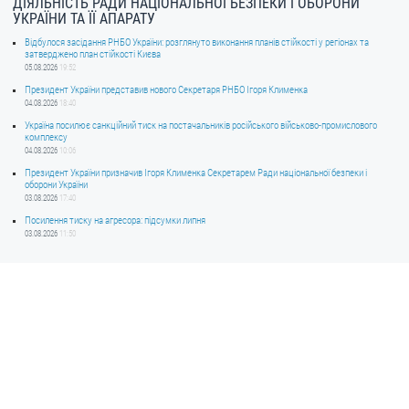
ДІЯЛЬНІСТЬ РАДИ НАЦІОНАЛЬНОЇ БЕЗПЕКИ І ОБОРОНИ
УКРАЇНИ ТА ЇЇ АПАРАТУ
Відбулося засідання РНБО України: розглянуто виконання планів стійкості у регіонах та
затверджено план стійкості Києва
05.08.2026
19:52
Президент України представив нового Секретаря РНБО Ігоря Клименка
04.08.2026
18:40
Україна посилює санкційний тиск на постачальників російського військово-промислового
комплексу
04.08.2026
10:06
Президент України призначив Ігоря Клименка Секретарем Ради національної безпеки і
оборони України
03.08.2026
17:40
Посилення тиску на агресора: підсумки липня
03.08.2026
11:50