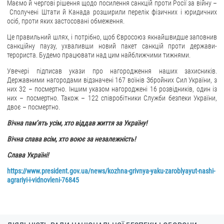
Маємо й чергові рішення щодо посилення санкцій проти Росії за війну –
Сполучені Штати й Канада розширили перелік фізичних і юридичних
осіб, проти яких застосовані обмеження.
Це правильний шлях, і потрібно, щоб Євросоюз якнайшвидше заповнив
санкційну паузу, ухваливши новий пакет санкцій проти держави-
терориста. Будемо працювати над цим найближчими тижнями.
Увечері підписав укази про нагородження наших захисників.
Державними нагородами відзначені 167 воїнів Збройних Сил України, з
них 32 – посмертно. Іншим указом нагороджені 16 розвідників, один із
них – посмертно. Також – 122 співробітники Служби безпеки України,
двоє – посмертно.
Вічна пам’ять усім, хто віддав життя за Україну!
Вічна слава всім, хто воює за незалежність!
Слава Україні!
https://www.president.gov.ua/news/kozhna-grivnya-yaku-zaroblyayut-nashi-
agrariyi-i-vidnovleni-76845