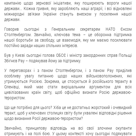
кампанію щодо зернової ініціативи, яку поширюють вороги нашої
держави... Кожна гривня, яку заробляють наші аграрії, і всі відновлені
міжнародні зв’язки України стануть внеском у посилення нашої
держави.
Говорив сьогодні з Генеральним секретарем НАТО Єнсом
Столтенбергом. Звичайно, ключова тема – це оборонна підтримка
нашої боротьби за свободу, це взаємодія, яку ми маємо посилювати
постійно заради наших спільних інтересів.
Був у Києві сьогодні голова ОБСЄ і міністр закордонних справ Польщі
Збігнєв Рау – подякував йому за підтримку.
У переговорах і з паном Столтенбергом, і з паном Рау приділив
особливу увагу питанню щодо наших військовополонених, які
утримуються Росією. Зокрема, це стосується й російського теракту в
Оленівці, який має стати вирішальним аргументом для всіх
цивілізованих країн світу, щоб офіційно визнати Росію державою-
терористом.
Що ще потрібно для цього? Хіба це не достатньо жорстокий і очевидний
теракт, щоб у ключових столицях світу були ухвалені відповідні рішення
щодо визнання Росії державою-терористом?
Звичайно, принципову відповідь на всі свої злочини окупанти
отримують і на полі бою. У цьому контексті хочу сьогодні подякувати