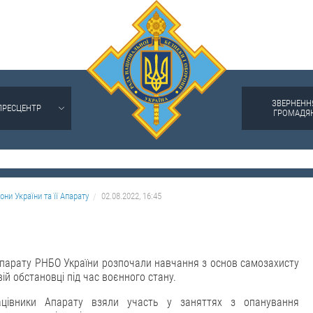
ЗВЕРНЕНН
ПРЕСЦЕНТР
ГРОМАДЯ
они України та її Апарату
02.08.2022, 16:45
парату РНБО України розпочали навчання з основ самозахисту
вій обстановці під час воєнного стану.
ацівники Апарату взяли участь у заняттях з опанування