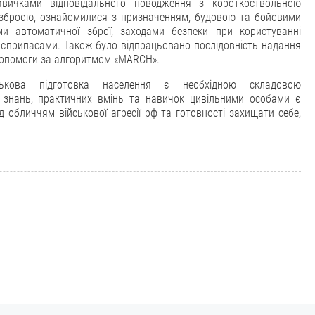
вичками відповідального поводження з короткоствольною
 зброєю, ознайомилися з призначенням, будовою та бойовими
ми автоматичної зброї, заходами безпеки при користуванні
єприпасами. Також було відпрацьовано послідовність надання
допомоги за алгоритмом «МАRCH».
йськова підготовка населення є необхідною складовою
х знань, практичних вмінь та навичок цивільними особами є
 обличчям військової агресії рф та готовності захищати себе,