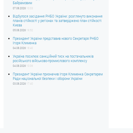
Байрамовим
07.08.2026
10:03
Відбулося засідання РНБО України: розглянуто виконання
планів стійкості у регіонах та затверджено план стійкості
Києва
05.08.2026
19:52
Президент України представив нового Секретаря РНБО
Ігоря Клименка
04.08.2026
18:40
Україна посилює санкційний тиск на постачальників
російського військово-промислового комплексу
04.08.2026
10:06
Президент України призначив Ігоря Клименка Секретарем
Ради національної безпеки і оборони України
03.08.2026
17:40