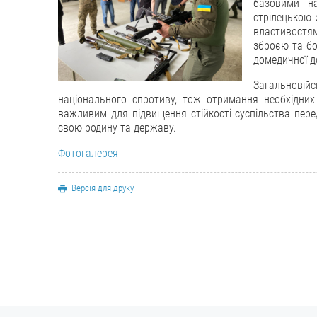
базовими на
стрілецькою
властивостя
зброєю та бо
домедичної 
Загальнові
національного спротиву, тож отримання необхідни
важливим для підвищення стійкості суспільства перед
свою родину та державу.
Фотогалерея
Версія для друку