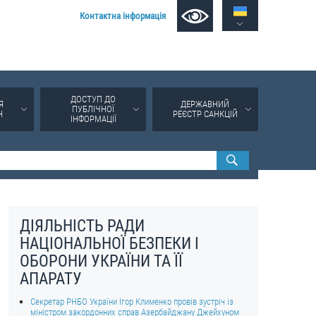
Контактна інформація
ДОСТУП ДО
Я
ДЕРЖАВНИЙ
ПУБЛІЧНОЇ
Н
РЕЄСТР САНКЦІЙ
ІНФОРМАЦІЇ
ДІЯЛЬНІСТЬ РАДИ
НАЦІОНАЛЬНОЇ БЕЗПЕКИ І
ОБОРОНИ УКРАЇНИ ТА ЇЇ
АПАРАТУ
Секретар РНБО України Ігор Клименко провів зустріч із
міністром закордонних справ Азербайджану Джейхуном