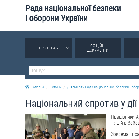
Рада національної безпеки
і оборони України
ОФІЦІЙНІ
ПРО РНБОУ
ДОКУМЕНТИ
Головна
Новини
Діяльність Ради національної безпеки і обор
Національний спротив у дії
Працівники А
та дій в бойо
Зокрема пр