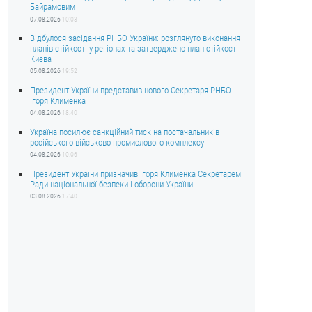
Байрамовим
07.08.2026
10:03
Відбулося засідання РНБО України: розглянуто виконання
планів стійкості у регіонах та затверджено план стійкості
Києва
05.08.2026
19:52
Президент України представив нового Секретаря РНБО
Ігоря Клименка
04.08.2026
18:40
Україна посилює санкційний тиск на постачальників
російського військово-промислового комплексу
04.08.2026
10:06
Президент України призначив Ігоря Клименка Секретарем
Ради національної безпеки і оборони України
03.08.2026
17:40