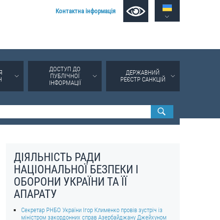
Контактна інформація
ДОСТУП ДО
Я
ДЕРЖАВНИЙ
ПУБЛІЧНОЇ
Н
РЕЄСТР САНКЦІЙ
ІНФОРМАЦІЇ
ДІЯЛЬНІСТЬ РАДИ
НАЦІОНАЛЬНОЇ БЕЗПЕКИ І
ОБОРОНИ УКРАЇНИ ТА ЇЇ
АПАРАТУ
Секретар РНБО України Ігор Клименко провів зустріч із
міністром закордонних справ Азербайджану Джейхуном