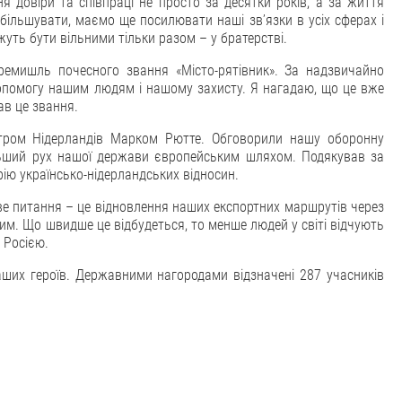
 довіри та співпраці не просто за десятки років, а за життя
збільшувати, маємо ще посилювати наші зв’язки в усіх сферах і
жуть бути вільними тільки разом – у братерстві.
ремишль почесного звання «Місто-рятівник». За надзвичайно
 допомогу нашим людям і нашому захисту. Я нагадаю, що це вже
в це звання.
істром Нідерландів Марком Рютте. Обговорили нашу оборонну
льший рух нашої держави європейським шляхом. Подякував за
рію українсько-нідерландських відносин.
е питання – це відновлення наших експортних маршрутів через
м. Що швидше це відбудеться, то менше людей у світі відчують
 Росією.
аших героїв. Державними нагородами відзначені 287 учасників