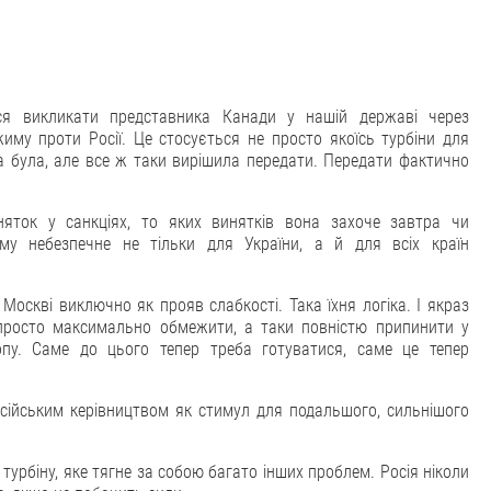
ося викликати представника Канади у нашій державі через
иму проти Росії. Це стосується не просто якоїсь турбіни для
на була, але все ж таки вирішила передати. Передати фактично
яток у санкціях, то яких винятків вона захоче завтра чи
му небезпечне не тільки для України, а й для всіх країн
оскві виключно як прояв слабкості. Така їхня логіка. І якраз
 просто максимально обмежити, а таки повністю припинити у
пу. Саме до цього тепер треба готуватися, саме це тепер
сійським керівництвом як стимул для подальшого, сильнішого
урбіну, яке тягне за собою багато інших проблем. Росія ніколи