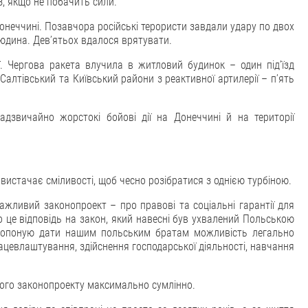
з, якщо не побачить сили.
Донеччині. Позавчора російські терористи завдали удару по двох
 людина. Девʼятьох вдалося врятувати.
ї. Чергова ракета влучила в житловий будинок – один підʼїзд
алтівський та Київський райони з реактивної артилерії – пʼять
дзвичайно жорстокі бойові дії на Донеччині й на території
 вистачає сміливості, щоб чесно розібратися з однією турбіною.
ажливий законопроект – про правові та соціальні гарантії для
о це відповідь на закон, який навесні був ухвалений Польською
ропоную дати нашим польським братам можливість легально
рацевлаштування, здійснення господарської діяльності, навчання
ього законопроекту максимально сумлінно.