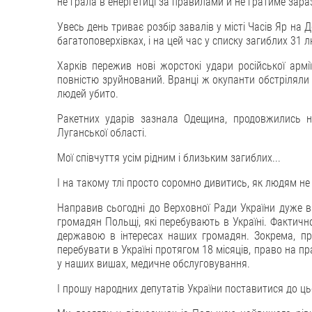
не грала в енергетиці за правилами й не гратиме зара
Увесь день триває розбір завалів у місті Часів Яр на 
багатоповерхівках, і на цей час у списку загиблих 31
Харків пережив нові жорстокі удари російської армі
повністю зруйнований. Вранці ж окупанти обстріляли С
людей убито.
Ракетних ударів зазнала Одещина, продовжились на
Луганської області.
Мої співчуття усім рідним і близьким загиблих...
І на такому тлі просто соромно дивитись, як людям не
Направив сьогодні до Верховної Ради України дуже в
громадян Польщі, які перебувають в Україні. Фактичн
державою в інтересах наших громадян. Зокрема, п
перебувати в Україні протягом 18 місяців, право на п
у наших вишах, медичне обслуговування.
І прошу народних депутатів України поставитися до ц