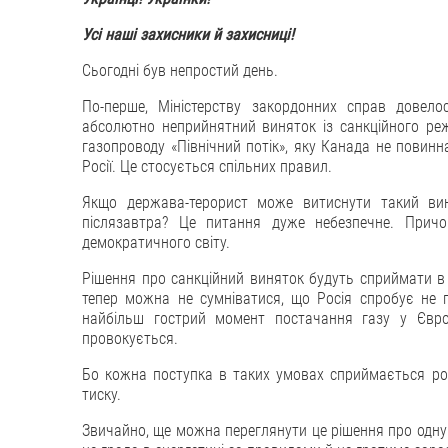
Усі наші захисники й захисниці!
Сьогодні був непростий день.
По-перше, Міністерству закордонних справ довел
абсолютно неприйнятний виняток із санкційного реж
газопроводу «Північний потік», яку Канада не повин
Росії. Це стосується спільних правил.
Якщо держава-терорист може витиснути такий вин
післязавтра? Це питання дуже небезпечне. Причо
демократичного світу.
Рішення про санкційний виняток будуть сприймати в М
тепер можна не сумніватися, що Росія спробує не
найбільш гострий момент постачання газу у Євро
провокується.
Бо кожна поступка в таких умовах сприймається ро
тиску.
Звичайно, ще можна переглянути це рішення про одну т