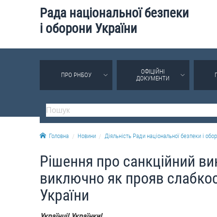
Рада національної безпеки
і оборони України
ОФІЦІЙНІ
ПРО РНБОУ
ДОКУМЕНТИ
Головна
Новини
Діяльність Ради національної безпеки і обор
Рішення про санкційний ви
виключно як прояв слабкос
України
Українці! Українки!