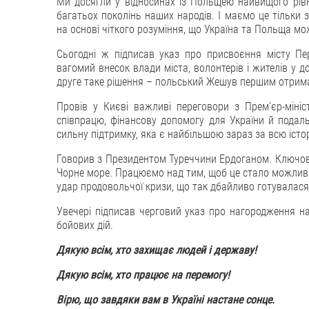
Ми досягли у відносинах із Польщею найвищого рівня
багатьох поколінь наших народів. І маємо це тільки 
на основі чіткого розуміння, що Україна та Польща мо
Сьогодні ж підписав указ про присвоєння місту Пе
вагомий внесок влади міста, волонтерів і жителів у
друге таке рішення – польський Жешув першим отрима
Провів у Києві важливі переговори з Премʼєр-мін
співпрацю, фінансову допомогу для України й пода
сильну підтримку, яка є найбільшою зараз за всю істо
Говорив з Президентом Туреччини Ердоганом. Ключов
Чорне море. Працюємо над тим, щоб це стало можливи
удар продовольчої кризи, що так дбайливо готувалася
Увечері підписав черговий указ про нагородження н
бойових дій.
Дякую всім, хто захищає людей і державу!
Дякую всім, хто працює на перемогу!
Вірю, що завдяки вам в Україні настане сонце.