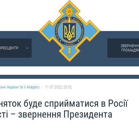
ЗВЕРНЕНН
ПРЕСЦЕНТР
ГРОМАДЯ
они України та її Апарату
11.07.2022, 23:02
няток буде сприйматися в Росії
ті – звернення Президента