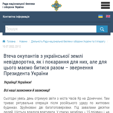
Рада національної безпеки
і оборони України
Контактна інформація
ПРО РНБОУ
Склад Ради національної безпеки і оборони України
Головна
Новини
Діяльність Ради національної безпеки і оборони України та її Апарату
Апарат Ради національної безпеки і оборони України
10.07.2022, 23:12
Правова основа діяльності Ради національної безпеки і оборони України
Втеча окупантів з української землі
Історична довідка про діяльність Ради національної безпеки і оборони України
невідворотна, як і покарання для них, але для
цього маємо битися разом – звернення
ОФІЦІЙНІ ДОКУМЕНТИ
Президента України
ПРЕСЦЕНТР
Українці! Українки!
Новини
Всі наші захисники й захисниці!
Drone Deals
Сьогодні увесь день отримую звіти з міста Часів Яр на Донеччині. Там
триває рятувальна операція після російського удару по житлових
Фотогалерея
будинках. Зруйновані дві багатоповерхівки. Під завалами десятки
Відеогалерея
людей. Шістьох вдалося врятувати. У списку загиблих – 15 прізвищ і, на