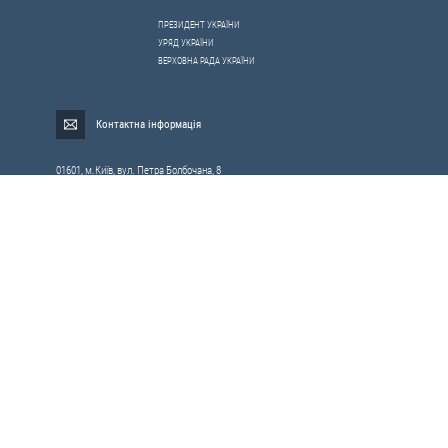
ПРЕЗИДЕНТ УКРАЇНИ
УРЯД УКРАЇНИ
ВЕРХОВНА РАДА УКРАЇНИ
Контактна інформація
01601, м.Київ, вул. Петра Болбочана, 8
Електронна адреса для звернень громадян:
gromada@rnbo.gov.ua
Телефони для надання інформації про звернення громадян та
запити на публічну інформацію: (044) 255-05-15, 255-06-49
Довідка про реєстрацію вхідної кореспонденції та інформація про
вихідну кореспонденцію Апарату РНБОУ: (044) 255-05-50, 255-06-34, 255-06-50
0-800-503-486 — «телефон довіри»
щодо протидії контрабанді та корупції на митниці
Слідкуй в соцмережах