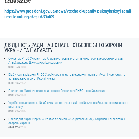
Слава Україні!
https://www.president.gov.ua/news/vtecha-okupantiv-z-ukrayinskoyi-zemli-
nevidvorotna-yak-i-pok-76409
ДІЯЛЬНІСТЬ РАДИ НАЦІОНАЛЬНОЇ БЕЗПЕКИ І ОБОРОНИ
УКРАЇНИ ТА ЇЇ АПАРАТУ
Секретар РНБО України Ігор Клименко провів зустріч із міністром закордонних справ
Азербайджану Джейхуном Байрамовим
07.08.2026
10:03
Відбулося засідання РНБО України: розглянуто виконання планів стійкості у регіонах та
затверджено план стійкості Києва
05.08.2026
19:52
Президент України представив нового Секретаря РНБО Ігоря Клименка
04.08.2026
18:40
Україна посилює санкційний тиск на постачальників російського військово-промислового
комплексу
04.08.2026
10:06
Президент України призначив Ігоря Клименка Секретарем Ради національної безпеки і
оборони України
03.08.2026
17:40