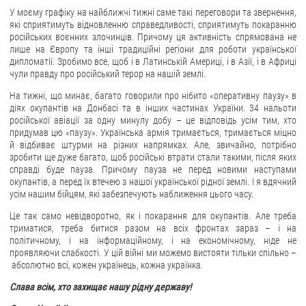
У моєму графіку на найближчі тижні саме такі переговори та звернення,
які сприятимуть відновленню справедливості, сприятимуть покаранню
російських воєнних злочинців. Причому ця активність спрямована не
лише на Європу та інші традиційні регіони для роботи української
дипломатії. Зробимо все, щоб і в Латинській Америці, і в Азії, і в Африці
чули правду про російський терор на нашій землі.
На тижні, що минає, багато говорили про нібито «оперативну паузу» в
діях окупантів на Донбасі та в інших частинах України. 34 нальоти
російської авіації за одну минулу добу – це відповідь усім тим, хто
придумав цю «паузу». Українська армія тримається, тримається міцно
й відбиває штурми на різних напрямках. Але, звичайно, потрібно
зробити ще дуже багато, щоб російські втрати стали такими, після яких
справді буде пауза. Причому пауза не перед новими наступами
окупантів, а перед їх втечею з нашої української рідної землі. І я вдячний
усім нашим бійцям, які забезпечують наближення цього часу.
Це так само невідворотно, як і покарання для окупантів. Але треба
триматися, треба битися разом на всіх фронтах зараз – і на
політичному, і на інформаційному, і на економічному, ніде не
проявляючи слабкості. У цій війні ми можемо вистояти тільки спільно –
абсолютно всі, кожен українець, кожна українка.
Слава всім, хто захищає нашу рідну державу!