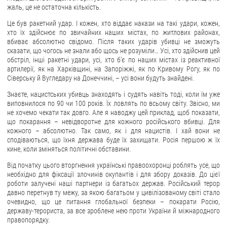
жаль, це не остаточна кількість.
ЗВЕРНЕННЯ ГРОМАДЯН
Це був ракетний удар. І кожен, хто віддає накази на такі удари, кожен,
хто їх здійснює по звичайних наших містах, по житлових районах,
Звернення громадян
вбиває абсолютно свідомо. Після таких ударів убивці не зможуть
сказати, що чогось не знали або щось не розуміли… Усі, хто здійснив цей
Електронне звернення
обстріл, інші ракетні удари, усі, хто б’є по наших містах із реактивної
артилерії, як на Харківщині, на Запоріжжі, як по Кривому Рогу, як по
ДОСТУП ДО ПУБЛІЧНОЇ ІНФОРМАЦІЇ
Сіверську й Вугледару на Донеччині, – усі вони будуть знайдені.
Організація доступу до публічної інформації
Знаєте, нацистських убивць знаходять і судять навіть тоді, коли їм уже
виповнилося по 90 чи 100 років. Їх ловлять по всьому світу. Звісно, ми
Запит на отримання публічної інформації
не хочемо чекати так довго. Але я наводжу цей приклад, щоб показати,
що покарання – невідворотне для кожного російського вбивці. Для
Облік публічної інформації
кожного – абсолютно. Так само, як і для нацистів. І хай вони не
Питання запобігання корупції
сподіваються, що їхня держава буде їх захищати. Росія першою ж їх
кине, коли зміняться політичні обставини.
Публічні закупівлі
Від початку цього вторгнення українські правоохоронці роблять усе, що
Внутрішній аудит
необхідно для фіксації злочинів окупантів і для збору доказів. До цієї
роботи залучені наші партнери із багатьох держав. Російський терор
ДЕРЖАВНИЙ РЕЄСТР САНКЦІЙ
давно перетнув ту межу, за якою багатьом у цивілізованому світі стало
очевидно, що це питання глобальної безпеки – покарати Росію,
державу-терориста, за все зроблене нею проти України й міжнародного
правопорядку.