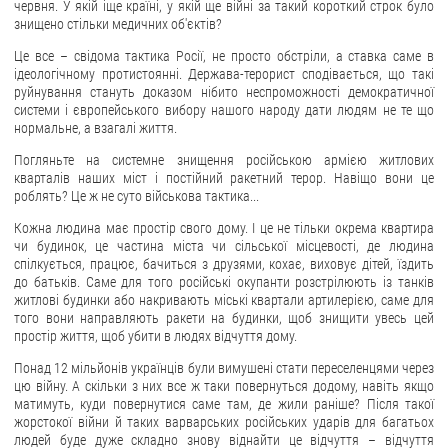
червня. У якій іще країні, у якій ще війні за такий короткий строк було
знищено стільки медичних об'єктів?
Це все – свідома тактика Росії, не просто обстріли, а ставка саме в
ідеологічному протистоянні. Держава-терорист сподівається, що такі
руйнування стануть доказом нібито неспроможності демократичної
системи і європейського вибору нашого народу дати людям не те що
нормальне, а взагалі життя.
Погляньте на системне знищення російською армією житлових
кварталів наших міст і постійний ракетний терор. Навіщо вони це
роблять? Це ж не суто військова тактика...
Кожна людина має простір свого дому. І це не тільки окрема квартира
чи будинок, це частина міста чи сільської місцевості, де людина
спілкується, працює, бачиться з друзями, кохає, виховує дітей, їздить
до батьків. Саме для того російські окупанти розстрілюють із танків
житлові будинки або накривають міські квартали артилерією, саме для
того вони направляють ракети на будинки, щоб знищити увесь цей
простір життя, щоб убити в людях відчуття дому.
Понад 12 мільйонів українців були вимушені стати переселенцями через
цю війну. А скільки з них все ж таки повернуться додому, навіть якщо
матимуть, куди повернутися саме там, де жили раніше? Після такої
жорстокої війни й таких варварських російських ударів для багатьох
людей буде дуже складно знову віднайти це відчуття – відчуття