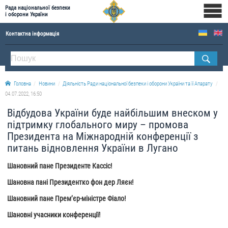
Рада національної безпеки
і оборони України
Контактна інформація
ПРО РНБОУ
Склад Ради національної безпеки і оборони України
Головна
Новини
Діяльність Ради національної безпеки і оборони України та її Апарату
Апарат Ради національної безпеки і оборони України
04.07.2022, 16:50
Правова основа діяльності Ради національної безпеки і оборони України
Відбудова України буде найбільшим внеском у
Історична довідка про діяльність Ради національної безпеки і оборони України
підтримку глобального миру – промова
Президента на Міжнародній конференції з
ОФІЦІЙНІ ДОКУМЕНТИ
питань відновлення України в Лугано
ПРЕСЦЕНТР
Шановний пане Президенте Кассіс!
Новини
Шановна пані Президентко фон дер Ляєн!
Drone Deals
Шановний пане Прем’єр-міністре Фіало!
Фотогалерея
Шановні учасники конференції!
Відеогалерея