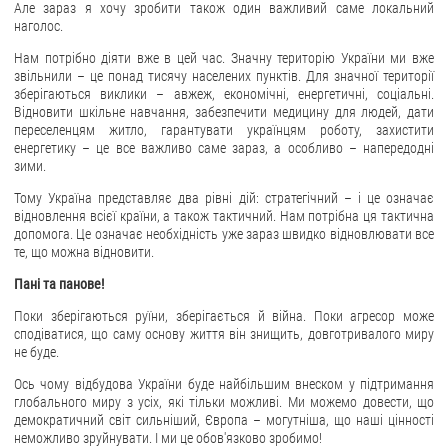
Але зараз я хочу зробити також один важливий саме локальний
наголос.
Нам потрібно діяти вже в цей час. Значну територію України ми вже
звільнили – це понад тисячу населених пунктів. Для значної території
зберігаються виклики – авжеж, економічні, енергетичні, соціальні.
Відновити шкільне навчання, забезпечити медицину для людей, дати
переселенцям житло, гарантувати українцям роботу, захистити
енергетику – це все важливо саме зараз, а особливо – напередодні
зими.
Тому Україна представляє два рівні дій: стратегічний – і це означає
відновлення всієї країни, а також тактичний. Нам потрібна ця тактична
допомога. Це означає необхідність уже зараз швидко відновлювати все
те, що можна відновити.
Пані та панове!
Поки зберігаються руїни, зберігається й війна. Поки агресор може
сподіватися, що саму основу життя він знищить, довготривалого миру
не буде.
Ось чому відбудова України буде найбільшим внеском у підтримання
глобального миру з усіх, які тільки можливі. Ми можемо довести, що
демократичний світ сильніший, Європа – могутніша, що наші цінності
неможливо зруйнувати. І ми це обов'язково зробимо!