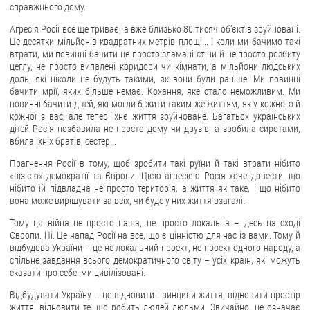
справжнього дому.
Агресія Росії все ще триває, а вже близько 80 тисяч обʼєктів зруйновані.
Це десятки мільйонів квадратних метрів площі... І коли ми бачимо такі
втрати, ми повинні бачити не просто зламані стіни й не просто розбиту
цеглу, не просто випалені коридори чи кімнати, а мільйони людських
доль, які ніколи не будуть такими, як вони були раніше. Ми повинні
бачити мрії, яких більше немає. Кохання, яке стало неможливим. Ми
повинні бачити дітей, які могли б жити таким же життям, як у кожного й
кожної з вас, але тепер їхнє життя зруйноване. Багатьох українських
дітей Росія позбавила не просто дому чи друзів, а зробила сиротами,
вбила їхніх братів, сестер...
Прагнення Росії в тому, щоб зробити такі руїни й такі втрати нібито
«візією» демократії та Європи. Цією агресією Росія хоче довести, що
нібито їй підвладна не просто територія, а життя як таке, і що нібито
вона може вирішувати за всіх, чи буде у них життя взагалі.
Тому ця війна не просто наша, не просто локальна – десь на сході
Європи. Ні. Це напад Росії на все, що є цінністю для нас із вами. Тому й
відбудова України – це не локальний проект, не проект одного народу, а
спільне завдання всього демократичного світу – усіх країн, які можуть
сказати про себе: ми цивілізовані.
Відбудувати Україну – це відновити принципи життя, відновити простір
життя, відновити те, що робить людей людьми. Звичайно, це означає