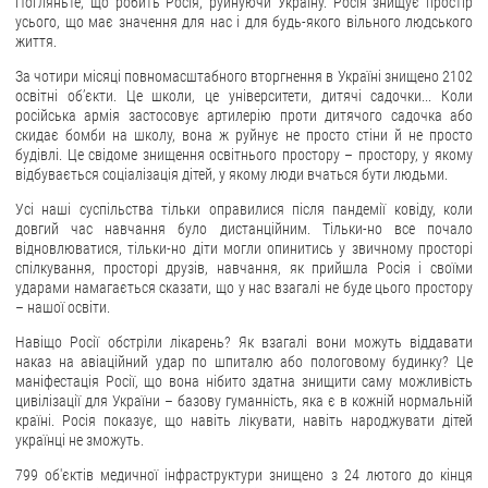
Погляньте, що робить Росія, руйнуючи Україну. Росія знищує простір
усього, що має значення для нас і для будь-якого вільного людського
життя.
За чотири місяці повномасштабного вторгнення в Україні знищено 2102
освітні обʼєкти. Це школи, це університети, дитячі садочки... Коли
російська армія застосовує артилерію проти дитячого садочка або
скидає бомби на школу, вона ж руйнує не просто стіни й не просто
будівлі. Це свідоме знищення освітнього простору – простору, у якому
відбувається соціалізація дітей, у якому люди вчаться бути людьми.
Усі наші суспільства тільки оправилися після пандемії ковіду, коли
довгий час навчання було дистанційним. Тільки-но все почало
відновлюватися, тільки-но діти могли опинитись у звичному просторі
спілкування, просторі друзів, навчання, як прийшла Росія і своїми
ударами намагається сказати, що у нас взагалі не буде цього простору
– нашої освіти.
Навіщо Росії обстріли лікарень? Як взагалі вони можуть віддавати
наказ на авіаційний удар по шпиталю або пологовому будинку? Це
маніфестація Росії, що вона нібито здатна знищити саму можливість
цивілізації для України – базову гуманність, яка є в кожній нормальній
країні. Росія показує, що навіть лікувати, навіть народжувати дітей
українці не зможуть.
799 об'єктів медичної інфраструктури знищено з 24 лютого до кінця