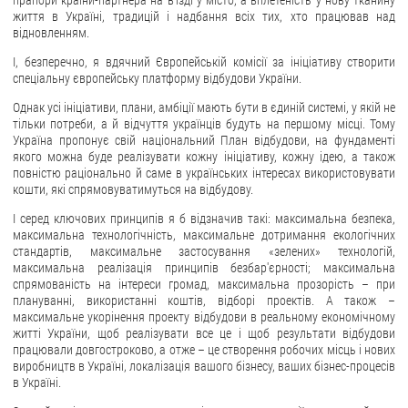
прапори країни-партнера на в’їзді у місто, а вплетеність у нову тканину
життя в Україні, традицій і надбання всіх тих, хто працював над
відновленням.
І, безперечно, я вдячний Європейській комісії за ініціативу створити
спеціальну європейську платформу відбудови України.
Однак усі ініціативи, плани, амбіції мають бути в єдиній системі, у якій не
тільки потреби, а й відчуття українців будуть на першому місці. Тому
Україна пропонує свій національний План відбудови, на фундаменті
якого можна буде реалізувати кожну ініціативу, кожну ідею, а також
повністю раціонально й саме в українських інтересах використовувати
кошти, які спрямовуватимуться на відбудову.
І серед ключових принципів я б відзначив такі: максимальна безпека,
максимальна технологічність, максимальне дотримання екологічних
стандартів, максимальне застосування «зелених» технологій,
максимальна реалізація принципів безбар'єрності; максимальна
спрямованість на інтереси громад, максимальна прозорість – при
плануванні, використанні коштів, відборі проектів. А також –
максимальне укорінення проекту відбудови в реальному економічному
житті України, щоб реалізувати все це і щоб результати відбудови
працювали довгостроково, а отже – це створення робочих місць і нових
виробництв в Україні, локалізація вашого бізнесу, ваших бізнес-процесів
в Україні.