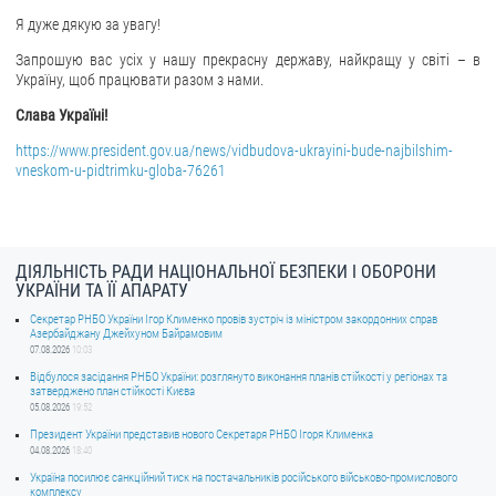
Я дуже дякую за увагу!
Запрошую вас усіх у нашу прекрасну державу, найкращу у світі – в
Україну, щоб працювати разом з нами.
Слава Україні!
https://www.president.gov.ua/news/vidbudova-ukrayini-bude-najbilshim-
vneskom-u-pidtrimku-globa-76261
ДІЯЛЬНІСТЬ РАДИ НАЦІОНАЛЬНОЇ БЕЗПЕКИ І ОБОРОНИ
УКРАЇНИ ТА ЇЇ АПАРАТУ
Секретар РНБО України Ігор Клименко провів зустріч із міністром закордонних справ
Азербайджану Джейхуном Байрамовим
07.08.2026
10:03
Відбулося засідання РНБО України: розглянуто виконання планів стійкості у регіонах та
затверджено план стійкості Києва
05.08.2026
19:52
Президент України представив нового Секретаря РНБО Ігоря Клименка
04.08.2026
18:40
Україна посилює санкційний тиск на постачальників російського військово-промислового
комплексу