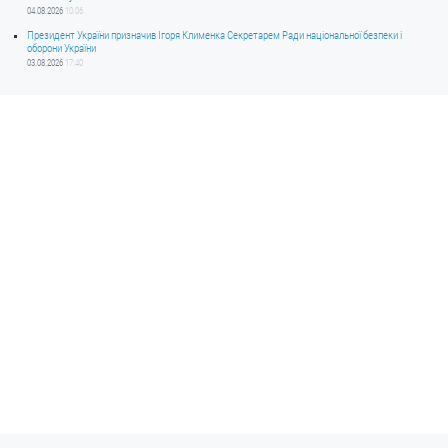
04.08.2026
10:06
Президент України призначив Ігоря Клименка Секретарем Ради національної безпеки і
оборони України
03.08.2026
17:40