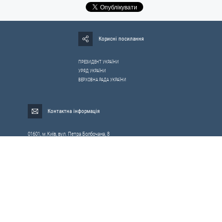
Корисні посилання
ПРЕЗИДЕНТ УКРАЇНИ
УРЯД УКРАЇНИ
ВЕРХОВНА РАДА УКРАЇНИ
Контактна інформація
01601, м.Київ, вул. Петра Болбочана, 8
Електронна адреса для звернень громадян:
gromada@rnbo.gov.ua
Телефони для надання інформації про звернення громадян та
запити на публічну інформацію: (044) 255-05-15, 255-06-49
Довідка про реєстрацію вхідної кореспонденції та інформація про
вихідну кореспонденцію Апарату РНБОУ: (044) 255-05-50, 255-06-34, 255-06-50
0-800-503-486 — «телефон довіри»
щодо протидії контрабанді та корупції на митниці