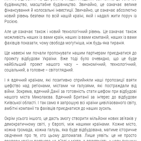
будівництво, масштабне будівництво. Звичайно, це означає велике
фінансування й колосальні інвестиції. Звичайно, це означає абсолютно
новий рівень безпеки по всій нашій країні, якій і надалі жити поруч із
Росією.
Але це означає також і новий технологічний рівень. Це означає також
можливість наших із вами країн, наших із вами компаній, наших із вами
фахівців показати, чому свобода могутніша, ніж будь-яка тиранія.
Ще навесні ми почали пропонувати нашим партнерам приєднатися до
проекту відбудови України. Вже тоді було очевидно, що це буде
найбільший проект нашого часу – економічний, технологічний,
соціальний, а головне – світоглядний.
І я вдячний країнам, які позитивно сприйняли наші пропозиції взяти
шефство над регіонами, містами чи галузями, які постраждали від
війни. Зокрема, вдячний Данії за готовність стати шефом при відбудові
нашого міста Миколаєва. Вдячний Британії за інтерес до відбудови
Київської області. І так само я запрошую всі країни цивілізованого світу,
амбітні компанії та фахівців приєднатися до наших зусиль.
Окрім усього іншого, це дасть змогу створити мільйони нових звʼязків у
демократичному світі, у Європі, між нашими країнами. Кожне місто,
кожна громада, кожна галузь, яка буде відбудована, матиме історичне
свідчення про те, хто цьому допомагав. Лише уявіть: це не просто