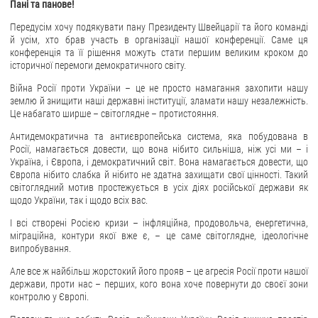
Пані та панове!
ЗВЕРНЕННЯ ГРОМАДЯН
Передусім хочу подякувати пану Президенту Швейцарії та його команді
й усім, хто брав участь в організації нашої конференції. Саме ця
конференція та її рішення можуть стати першим великим кроком до
Звернення громадян
історичної перемоги демократичного світу.
Електронне звернення
Війна Росії проти України – це не просто намагання захопити нашу
землю й знищити наші державні інституції, зламати нашу незалежність.
ДОСТУП ДО ПУБЛІЧНОЇ ІНФОРМАЦІЇ
Це набагато ширше – світоглядне – протистояння.
Організація доступу до публічної інформації
Антидемократична та антиєвропейська система, яка побудована в
Росії, намагається довести, що вона нібито сильніша, ніж усі ми – і
Запит на отримання публічної інформації
Україна, і Європа, і демократичний світ. Вона намагається довести, що
Облік публічної інформації
Європа нібито слабка й нібито не здатна захищати свої цінності. Такий
світоглядний мотив простежується в усіх діях російської держави як
Питання запобігання корупції
щодо України, так і щодо всіх вас.
Публічні закупівлі
І всі створені Росією кризи – інфляційна, продовольча, енергетична,
Внутрішній аудит
міграційна, контури якої вже є, – це саме світоглядне, ідеологічне
випробування.
ДЕРЖАВНИЙ РЕЄСТР САНКЦІЙ
Але все ж найбільш жорстокий його прояв – це агресія Росії проти нашої
держави, проти нас – перших, кого вона хоче повернути до своєї зони
контролю у Європі.