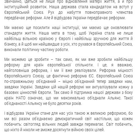
Звичайно, ідеться не лише про відновлення матерії життя, а й про
інституційний розвиток. Наша держава стала кандидатом на вступ у
Європейський Союз. Рух до набуття повноправного членства
передбачає реформи. Але й відбудова України передбачає реформи.
Ми маємо ще посилити наші інституції, ми маємо ще оновлювати
стандарти життя. Наша мета в тому, щоб Україна стала не лише
найбільш вільною країною у Європі і найбільш зручною для життя й
бізнесу, а й щоб ми найшвидше з усіх, хто рухався в Європейський Союз,
виконали політичну частину роботи.
Ми можемо це зробити – так само, як ми вже зробили найбільшу
реформу для країн європейської спільноти. І це, я вважаю,
найголовніша реформа, і ми її вже реалізували. Реформа міцності
Європейського Союзу, це фактично реформа ЄС. Європейський Союз
по-справжньому об'єднаний – міцно об’єднаний тепер завдяки нам,
завдяки Україні. Завдяки цій нашій реформі ми актуалізували кожну з
базових цінностей Європи. Так само й підтримка нашої держави з боку
країн НАТО означає, що ми максимально обʼєднали Альянс. Такої
обʼєднаності Альянсу не було десятки років.
І відбудова України стане для нас усіх такою ж великою реформою, бо
ми всі разом об'єднаємо демократичний світ настільки, що кожен
побачить: світогляд вільних людей завжди перемагає. Світ побачить,
що ніхто й ніколи не зможе досягнути війною своїх цілей.