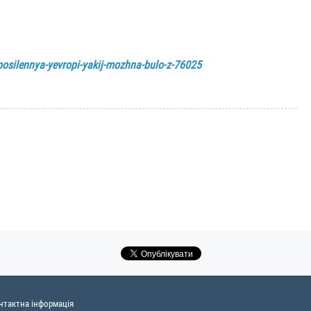
-posilennya-yevropi-yakij-mozhna-bulo-z-76025
нтактна інформація