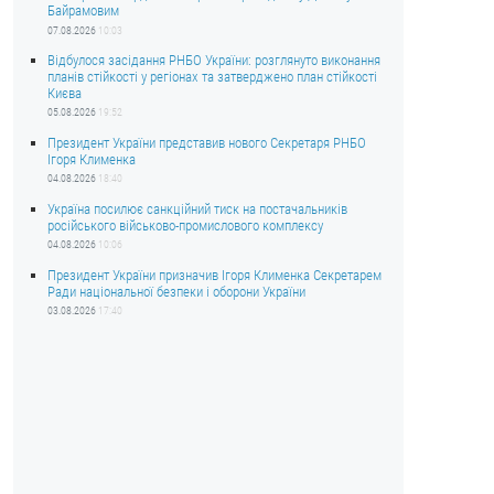
Байрамовим
07.08.2026
10:03
Відбулося засідання РНБО України: розглянуто виконання
планів стійкості у регіонах та затверджено план стійкості
Києва
05.08.2026
19:52
Президент України представив нового Секретаря РНБО
Ігоря Клименка
04.08.2026
18:40
Україна посилює санкційний тиск на постачальників
російського військово-промислового комплексу
04.08.2026
10:06
Президент України призначив Ігоря Клименка Секретарем
Ради національної безпеки і оборони України
03.08.2026
17:40