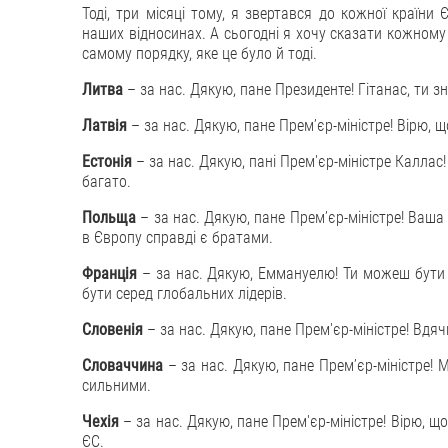
Тоді, три місяці тому, я звертався до кожної країни
наших відносинах. А сьогодні я хочу сказати кожному й
самому порядку, яке це було й тоді.
Литва
– за нас. Дякую, пане Президенте! Гітанас, ти зн
Латвія
– за нас. Дякую, пане Премʼєр-міністре! Вірю
Естонія
– за нас. Дякую, пані Прем'єр-міністре Калла
багато.
Польща
– за нас. Дякую, пане Премʼєр-міністре! Ваша
в Європу справді є братами.
Франція
– за нас. Дякую, Еммануелю! Ти можеш бути 
бути серед глобальних лідерів.
Словенія
– за нас. Дякую, пане Прем'єр-міністре! Вдяч
Словаччина
– за нас. Дякую, пане Премʼєр-міністре! 
сильними.
Чехія
– за нас. Дякую, пане Прем'єр-міністре! Вірю, 
ЄС.