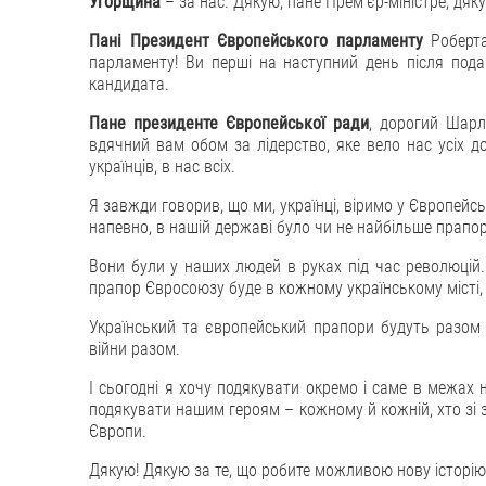
Угорщина
– за нас. Дякую, пане Премʼєр-міністре, дяку
Пані Президент Європейського парламенту
Роберта
парламенту! Ви перші на наступний день після пода
кандидата.
Пане президенте Європейської ради
, дорогий Шар
вдячний вам обом за лідерство, яке вело нас усіх до
українців, в нас всіх.
Я завжди говорив, що ми, українці, віримо у Європе
напевно, в нашій державі було чи не найбільше прапор
Вони були у наших людей в руках під час революцій.
прапор Євросоюзу буде в кожному українському місті, я
Український та європейський прапори будуть разом і
війни разом.
І сьогодні я хочу подякувати окремо і саме в межах н
подякувати нашим героям – кожному й кожній, хто зі 
Європи.
Дякую! Дякую за те, що робите можливою нову історію У