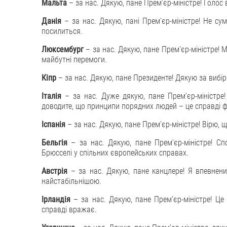
Мальта
– за нас. Дякую, пане Премʼєр-міністре! Голо
Данія
– за нас. Дякую, пані Прем'єр-міністре! Не су
посилиться.
Люксембург
– за нас. Дякую, пане Прем'єр-міністре! 
майбутні перемоги.
Кіпр
– за нас. Дякую, пане Президенте! Дякую за вибір
Італія
– за нас. Дуже дякую, пане Прем'єр-міністре!
доводите, що принципи порядних людей – це справді 
Іспанія
– за нас. Дякую, пане Прем'єр-міністре! Вірю,
Бельгія
– за нас. Дякую, пане Прем'єр-міністре! С
Брюсселі у спільних європейських справах.
Австрія
– за нас. Дякую, пане канцлере! Я впевнен
найстабільнішою.
Ірландія
– за нас. Дякую, пане Премʼєр-міністре! Це
справді вражає.