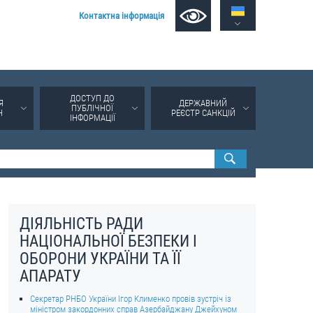
Контактна інформація
ДОСТУП ДО
Я
ДЕРЖАВНИЙ
ПУБЛІЧНОЇ
Н
РЕЄСТР САНКЦІЙ
ІНФОРМАЦІЇ
ДІЯЛЬНІСТЬ РАДИ
НАЦІОНАЛЬНОЇ БЕЗПЕКИ І
ОБОРОНИ УКРАЇНИ ТА ЇЇ
АПАРАТУ
Секретар РНБО України Ігор Клименко провів зустріч із
міністром закордонних справ Азербайджану Джейхуном