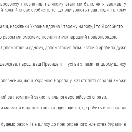
 Євросоюзу і позначив, на якому етапі ми були, як я вважав, у
 кожній із вас особисто, те, що відчувають наші люди, і в тому
аєш, наскільки Україна вдячна і твоєму народу, і тобі особисто.
, що разом ми зможемо посилити міжнародний правопорядок.
с! Допомагаючи одному, допомагаємо всім. Естонія зробила дуже
 держава, народ, ваш Президент – усі ви з нами на цьому шляху
впевненим, що з Україною Європа у XXІ столітті справді зможе
ний за незмінний захист спільної європейської справи.
Ми маємо й надалі захищати одне одного, це робить нас справді
що будемо разом і на шляху до повноправного членства України в