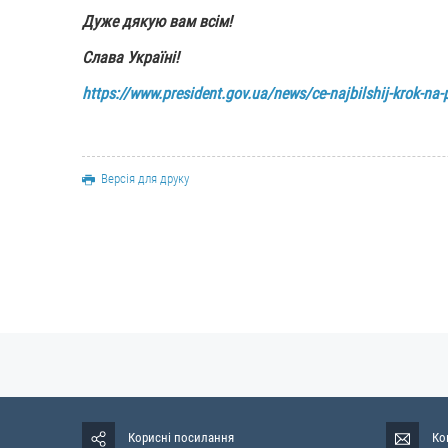
Дуже дякую вам всім!
Слава Україні!
https://www.president.gov.ua/news/ce-najbilshij-krok-na
Версія для друку
Корисні посилання
Ко