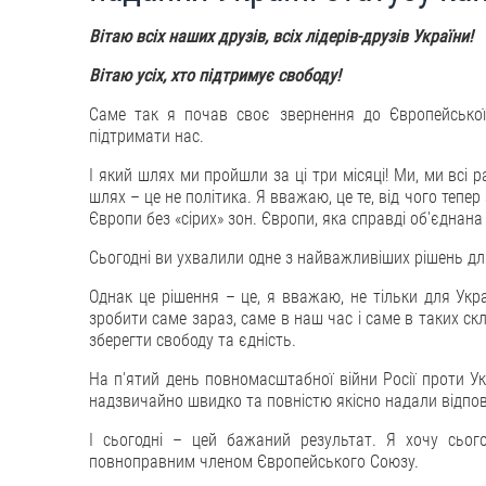
Вітаю всіх наших друзів, всіх лідерів-друзів України!
Вітаю усіх, хто підтримує свободу!
Саме так я почав своє звернення до Європейської
підтримати нас.
І який шлях ми пройшли за ці три місяці! Ми, ми всі 
шлях – це не політика. Я вважаю, це те, від чого тепер
Європи без «сірих» зон. Європи, яка справді об'єднана 
Сьогодні ви ухвалили одне з найважливіших рішень для
Однак це рішення – це, я вважаю, не тільки для Ук
зробити саме зараз, саме в наш час і саме в таких ск
зберегти свободу та єдність.
На п'ятий день повномасштабної війни Росії проти У
надзвичайно швидко та повністю якісно надали відпові
І сьогодні – цей бажаний результат. Я хочу сьог
повноправним членом Європейського Союзу.