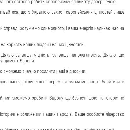
с вашого острова робить європейську спільноту довершеною.
мнівайтеся, що з Україною захист європейських цінностей лише
Ми справді розуміємо одне одного, і ваша енергія надихає нас на
 на користь наших людей і наших цінностей.
 Дякую за вашу міцність, за вашу наполегливість. Дякую, що
фундамент Європи.
 що зможемо значно посилити наші відносини.
подіваємося, після нашої перемоги зможемо часто бачитися в
ий, ми зможемо зробити Європу ще безпечнішою та історично
 історичне зближення наших народів. Ваше особисте лідерство