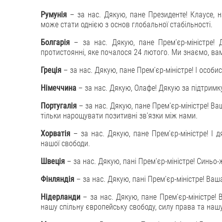
Румунія
– за нас. Дякую, пане Президенте! Клаусе, н
може стати однією з основ глобальної стабільності.
Болгарія
– за нас. Дякую, пане Премʼєр-міністре! 
протистоянні, яке почалося 24 лютого. Ми знаємо, ва
Греція
– за нас. Дякую, пане Премʼєр-міністре! І особи
Німеччина
– за нас. Дякую, Олафе! Дякую за підтримк
Португалія
– за нас. Дякую, пане Прем'єр-міністре! В
тільки нарощувати позитивні зв'язки між нами.
Хорватія
– за нас. Дякую, пане Прем'єр-міністре! І 
нашої свободи.
Швеція
– за нас. Дякую, пані Прем'єр-міністре! Синьо
Фінляндія
– за нас. Дякую, пані Прем'єр-міністре! Ваш
Нідерланди
– за нас. Дякую, пане Прем'єр-міністре! 
нашу спільну європейську свободу, силу права та нашу 