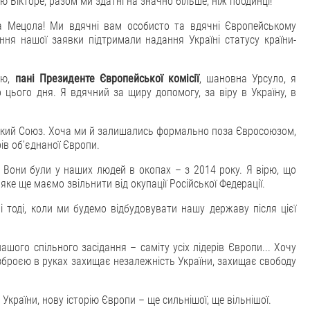
ю Вікторе, разом ми здатні на значно більше, ніж поодинці!
 Мецола! Ми вдячні вам особисто та вдячні Європейському
ння нашої заявки підтримали надання Україні статусу країни-
лю,
пані Президенте Європейської комісії
, шановна Урсуло, я
 цього дня. Я вдячний за щиру допомогу, за віру в Україну, в
йський Союз. Хоча ми й залишались формально поза Євросоюзом,
ів обʼєднаної Європи.
 Вони були у наших людей в окопах – з 2014 року. Я вірю, що
ке ще маємо звільнити від окупації Російської Федерації.
 тоді, коли ми будемо відбудовувати нашу державу після цієї
ашого спільного засідання – саміту усіх лідерів Європи... Хочу
зброєю в руках захищає незалежність України, захищає свободу
країни, нову історію Європи – ще сильнішої, ще вільнішої.