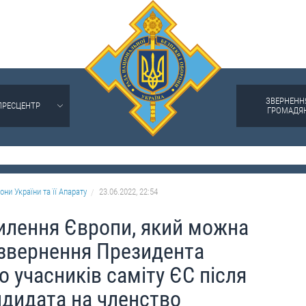
ЗВЕРНЕНН
ПРЕСЦЕНТР
ГРОМАДЯ
они України та її Апарату
23.06.2022, 22:54
илення Європи, який можна
 звернення Президента
 учасників саміту ЄС після
ндидата на членство