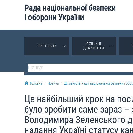
Рада національної безпеки
і оборони України
ОФІЦІЙНІ
ПРО РНБОУ
ДОКУМЕНТИ
Головна
Новини
Діяльність Ради національної безпеки і обор
Це найбільший крок на пос
було зробити саме зараз –
Володимира Зеленського до
надання Україні статусу ка