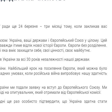
 ради ще 24 березня – три місяці тому, коли закликав вас
разом: Україна, ваші держави і Європейський Союз у цілому. Цей
 завжди ітиме відлік нової історії Європи. Європи без розділення.
і яка вміє захищати себе, свої цінності, своє майбутнє.
 України за всі 30 років незалежності нашої держави.
раїни. Найбільший крок на посилення Європи, який можна було
ладних умовах, коли російська війна випробовує нашу здатність
країни ми подали заявку на вступ до Європейського Союзу. Ми
ді на опитувальник, який отримали від Європейської комісії.
одні ще раз особисто підтвердити, що Україна здатна стати