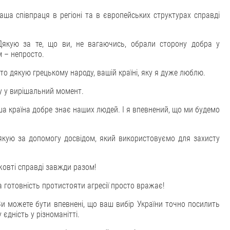
аша співпраця в регіоні та в європейських структурах справді
Дякую за те, що ви, не вагаючись, обрали сторону добра у
м – непросто.
сто дякую грецькому народу, вашій країні, яку я дуже люблю.
у у вирішальний момент.
аша країна добре знає наших людей. І я впевнений, що ми будемо
дякую за допомогу досвідом, який використовуємо для захисту
-жовті справді завжди разом!
а готовність протистояти агресії просто вражає!
Ви можете бути впевнені, що ваш вибір України точно посилить
єдність у різноманітті.