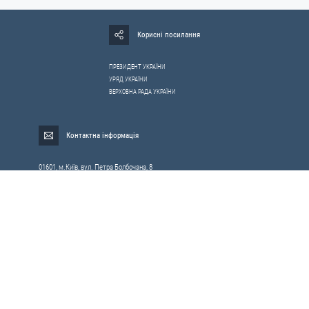
Корисні посилання
ПРЕЗИДЕНТ УКРАЇНИ
УРЯД УКРАЇНИ
ВЕРХОВНА РАДА УКРАЇНИ
Контактна інформація
01601, м.Київ, вул. Петра Болбочана, 8
Електронна адреса для звернень громадян:
gromada@rnbo.gov.ua
Телефони для надання інформації про звернення громадян та
запити на публічну інформацію: (044) 255-05-15, 255-06-49
Довідка про реєстрацію вхідної кореспонденції та інформація про
вихідну кореспонденцію Апарату РНБОУ: (044) 255-05-50, 255-06-34, 255-06-50
0-800-503-486 — «телефон довіри»
щодо протидії контрабанді та корупції на митниці
Слідкуй в соцмережах