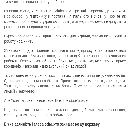
тиску всього вільного світу на Росію.
Говорив сьогодні з Премʼєр-міністром Британії Борисом Джонсоном.
Про оборонну підтримку й постачання пального в Україну. Про те, як
можемо розблокувати українські порти, а отже, як можемо не допустити
розгортання продовольчої кризи.
Окремо обговорили й гарантії безпеки для України, маємо активізувати
роботу над ними.
З'являється дедалі більше інформації про те, що окупанти намагаються
максимально обмежити виїзд наших людей із тимчасово окупованих
районів Херсонської області. Вони не дають жодних гуманітарних
коридорів. І закрили індивідуальний виїзд людей.
Ті, хто впевнений у своїй позиції, таких рішень точно не ухвалював би.
Однозначно це прояв слабкості. Прояв того, що їм нічого дати людям.
Та й люди не хочуть нічого у них брати. Тому вони намагаються взяти
людей у заручники.
Але Україна поверне все своє. Все. І це обовʼязково.
І це лише питання часу. І кожного дня цей час, час звільнення,
скорочується. Ми для цього робимо все.
Вічна вдячність і слава всім, хто захищає нашу державу!