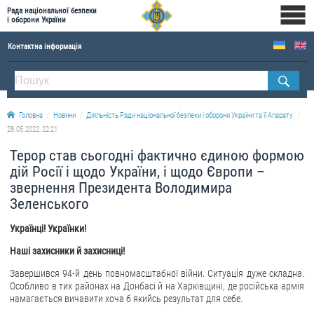
Рада національної безпеки
і оборони України
Контактна інформація
ПРО РНБОУ
Склад Ради національної безпеки і оборони України
Головна
Новини
Діяльність Ради національної безпеки і оборони України та її Апарату
Апарат Ради національної безпеки і оборони України
28.05.2022, 22:21
Правова основа діяльності Ради національної безпеки і оборони України
Терор став сьогодні фактично єдиною формою
Історична довідка про діяльність Ради національної безпеки і оборони України
дій Росії і щодо України, і щодо Європи –
звернення Президента Володимира
ОФІЦІЙНІ ДОКУМЕНТИ
Зеленського
ПРЕСЦЕНТР
Українці! Українки!
Новини
Наші захисники й захисниці!
Drone Deals
Завершився 94-й день повномасштабної війни. Ситуація дуже складна.
Особливо в тих районах на Донбасі й на Харківщині, де російська армія
Фотогалерея
намагається вичавити хоча б якийсь результат для себе.
Відеогалерея