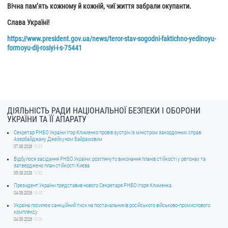
Вічна памʼять кожному й кожній, чиї життя забрали окупанти.
Слава Україні!
https://www.president.gov.ua/news/teror-stav-sogodni-faktichno-yedinoyu-
formoyu-dij-rosiyi-i-s-75441
ДІЯЛЬНІСТЬ РАДИ НАЦІОНАЛЬНОЇ БЕЗПЕКИ І ОБОРОНИ
УКРАЇНИ ТА ЇЇ АПАРАТУ
Секретар РНБО України Ігор Клименко провів зустріч із міністром закордонних справ
Азербайджану Джейхуном Байрамовим
07.08.2026
10:03
Відбулося засідання РНБО України: розглянуто виконання планів стійкості у регіонах та
затверджено план стійкості Києва
05.08.2026
19:52
Президент України представив нового Секретаря РНБО Ігоря Клименка
04.08.2026
18:40
Україна посилює санкційний тиск на постачальників російського військово-промислового
комплексу
04.08.2026
10:06