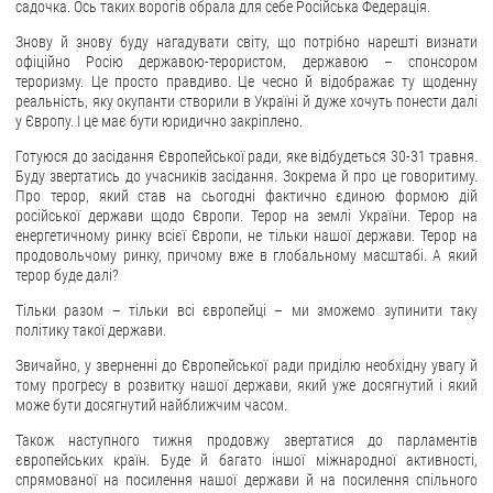
садочка. Ось таких ворогів обрала для себе Російська Федерація.
Знову й знову буду нагадувати світу, що потрібно нарешті визнати
офіційно Росію державою-терористом, державою – спонсором
тероризму. Це просто правдиво. Це чесно й відображає ту щоденну
реальність, яку окупанти створили в Україні й дуже хочуть понести далі
у Європу. І це має бути юридично закріплено.
Готуюся до засідання Європейської ради, яке відбудеться 30-31 травня.
Буду звертатись до учасників засідання. Зокрема й про це говоритиму.
Про терор, який став на сьогодні фактично єдиною формою дій
російської держави щодо Європи. Терор на землі України. Терор на
енергетичному ринку всієї Європи, не тільки нашої держави. Терор на
продовольчому ринку, причому вже в глобальному масштабі. А який
терор буде далі?
Тільки разом – тільки всі європейці – ми зможемо зупинити таку
політику такої держави.
Звичайно, у зверненні до Європейської ради приділю необхідну увагу й
тому прогресу в розвитку нашої держави, який уже досягнутий і який
може бути досягнутий найближчим часом.
Також наступного тижня продовжу звертатися до парламентів
європейських країн. Буде й багато іншої міжнародної активності,
спрямованої на посилення нашої держави й на посилення спільного