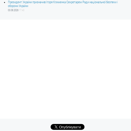
Президент України призначив Ігоря Клименка Секретарем Ради національної безпеки і
оборони України
03.08.2026
17:40