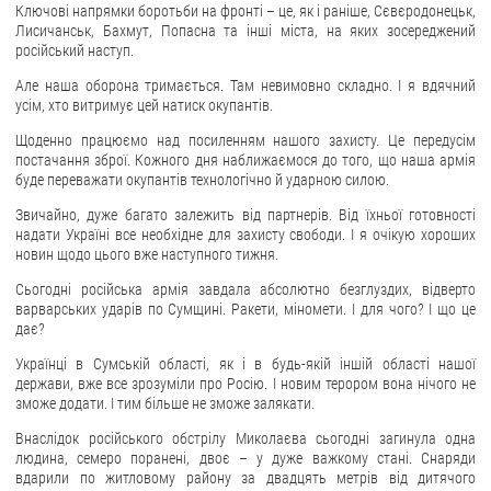
Ключові напрямки боротьби на фронті – це, як і раніше, Сєвєродонецьк,
Лисичанськ, Бахмут, Попасна та інші міста, на яких зосереджений
ЗВЕРНЕННЯ ГРОМАДЯН
російський наступ.
Звернення громадян
Але наша оборона тримається. Там невимовно складно. І я вдячний
усім, хто витримує цей натиск окупантів.
Електронне звернення
Щоденно працюємо над посиленням нашого захисту. Це передусім
ДОСТУП ДО ПУБЛІЧНОЇ ІНФОРМАЦІЇ
постачання зброї. Кожного дня наближаємося до того, що наша армія
буде переважати окупантів технологічно й ударною силою.
Організація доступу до публічної інформації
Звичайно, дуже багато залежить від партнерів. Від їхньої готовності
надати Україні все необхідне для захисту свободи. І я очікую хороших
Запит на отримання публічної інформації
новин щодо цього вже наступного тижня.
Облік публічної інформації
Сьогодні російська армія завдала абсолютно безглуздих, відверто
Питання запобігання корупції
варварських ударів по Сумщині. Ракети, міномети. І для чого? І що це
дає?
Публічні закупівлі
Внутрішній аудит
Українці в Сумській області, як і в будь-якій іншій області нашої
держави, вже все зрозуміли про Росію. І новим терором вона нічого не
зможе додати. І тим більше не зможе залякати.
ДЕРЖАВНИЙ РЕЄСТР САНКЦІЙ
Внаслідок російського обстрілу Миколаєва сьогодні загинула одна
людина, семеро поранені, двоє – у дуже важкому стані. Снаряди
вдарили по житловому району за двадцять метрів від дитячого