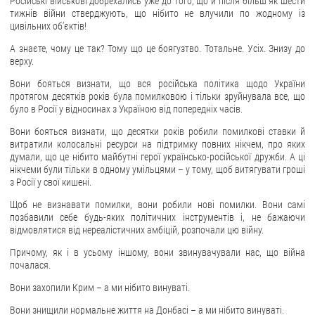
Російські військові добрехались уже до того, що й після більш як шести
тижнів війни стверджують, що нібито не влучили по жодному із
цивільних обʼєктів!
А знаєте, чому це так? Тому що це боягузтво. Тотальне. Усіх. Знизу до
верху.
Вони бояться визнати, що вся російська політика щодо України
протягом десятків років була помилковою і тільки зруйнувала все, що
було в Росії у відносинах з Україною від попередніх часів.
Вони бояться визнати, що десятки років робили помилкові ставки й
витратили колосальні ресурси на підтримку повних нікчем, про яких
думали, що це нібито майбутні герої українсько-російської дружби. А ці
нікчеми були тільки в одному умільцями – у тому, щоб витягувати гроші
з Росії у свої кишені.
Щоб не визнавати помилки, вони робили нові помилки. Вони самі
позбавили себе будь-яких політичних інструментів і, не бажаючи
відмовлятися від нереалістичних амбіцій, розпочали цю війну.
Причому, як і в усьому іншому, вони звинувачували нас, що війна
почалася.
Вони захопили Крим – а ми нібито винуваті.
Вони знищили нормальне життя на Донбасі – а ми нібито винуваті.