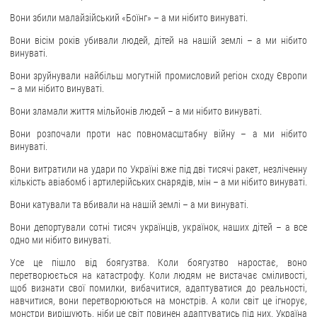
Вони збили малайзійський «Боїнг» – а ми нібито винуваті.
Вони вісім років убивали людей, дітей на нашій землі – а ми нібито
винуваті.
Вони зруйнували найбільш могутній промисловий регіон сходу Європи
– а ми нібито винуваті.
Вони зламали життя мільйонів людей – а ми нібито винуваті.
Вони розпочали проти нас повномасштабну війну – а ми нібито
винуваті.
Вони витратили на удари по Україні вже під дві тисячі ракет, незліченну
кількість авіабомб і артилерійських снарядів, мін – а ми нібито винуваті.
Вони катували та вбивали на нашій землі – а ми винуваті.
Вони депортували сотні тисяч українців, українок, наших дітей – а все
одно ми нібито винуваті.
Усе це пішло від боягузтва. Коли боягузтво наростає, воно
перетворюється на катастрофу. Коли людям не вистачає сміливості,
щоб визнати свої помилки, вибачитися, адаптуватися до реальності,
навчитися, вони перетворюються на монстрів. А коли світ це ігнорує,
монстри вирішують, ніби це світ повинен адаптуватись під них. Україна