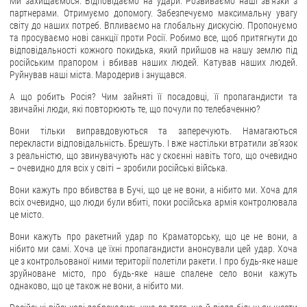
Ми захищаємося. Відповідаємо на удари. Розвиваємо наші звʼязки з
партнерами. Отримуємо допомогу. Забезпечуємо максимальну увагу
ЗВЕРНЕННЯ ГРОМАДЯН
світу до наших потреб. Впливаємо на глобальну дискусію. Пропонуємо
та просуваємо нові санкції проти Росії. Робимо все, щоб притягнути до
відповідальності кожного покидька, який прийшов на нашу землю під
Звернення громадян
російським прапором і вбивав наших людей. Катував наших людей.
Електронне звернення
Руйнував наші міста. Мародерив і знущався.
А що робить Росія? Чим зайняті її посадовці, її пропагандисти та
ДОСТУП ДО ПУБЛІЧНОЇ ІНФОРМАЦІЇ
звичайні люди, які повторюють те, що почули по телебаченню?
Організація доступу до публічної інформації
Вони тільки виправдовуються та заперечують. Намагаються
перекласти відповідальність. Брешуть. І вже настільки втратили звʼязок
Запит на отримання публічної інформації
з реальністю, що звинувачують нас у скоєнні навіть того, що очевидно
Облік публічної інформації
– очевидно для всіх у світі – зробили російські війська.
Питання запобігання корупції
Вони кажуть про вбивства в Бучі, що це не вони, а нібито ми. Хоча для
всіх очевидно, що люди були вбиті, поки російська армія контролювала
Публічні закупівлі
це місто.
Внутрішній аудит
Вони кажуть про ракетний удар по Краматорську, що це не вони, а
нібито ми самі. Хоча це їхні пропагандисти анонсували цей удар. Хоча
ДЕРЖАВНИЙ РЕЄСТР САНКЦІЙ
це з контрольованої ними території полетіли ракети. І про будь-яке наше
зруйноване місто, про будь-яке наше спалене село вони кажуть
однаково, що це також не вони, а нібито ми.