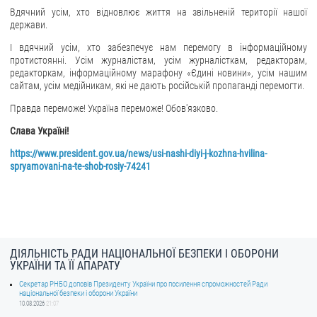
Вдячний усім, хто відновлює життя на звільненій території нашої
держави.
І вдячний усім, хто забезпечує нам перемогу в інформаційному
протистоянні. Усім журналістам, усім журналісткам, редакторам,
редакторкам, інформаційному марафону «Єдині новини», усім нашим
сайтам, усім медійникам, які не дають російській пропаганді перемогти.
Правда переможе! Україна переможе! Обов'язково.
Слава Україні!
https://www.president.gov.ua/news/usi-nashi-diyi-j-kozhna-hvilina-
spryamovani-na-te-shob-rosiy-74241
ДІЯЛЬНІСТЬ РАДИ НАЦІОНАЛЬНОЇ БЕЗПЕКИ І ОБОРОНИ
УКРАЇНИ ТА ЇЇ АПАРАТУ
Секретар РНБО доповів Президенту України про посилення спроможностей Ради
національної безпеки і оборони України
10.08.2026
21:07