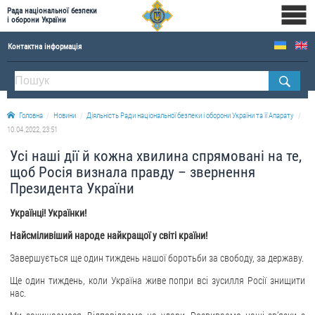
Рада національної безпеки
і оборони України
Контактна інформація
ПРО РНБОУ
Склад Ради національної безпеки і оборони України
Головна
Новини
Діяльність Ради національної безпеки і оборони України та її Апарату
Апарат Ради національної безпеки і оборони України
10.04.2022, 23:51
Правова основа діяльності Ради національної безпеки і оборони України
Усі наші дії й кожна хвилина спрямовані на те,
Історична довідка про діяльність Ради національної безпеки і оборони України
щоб Росія визнала правду – звернення
Президента України
ОФІЦІЙНІ ДОКУМЕНТИ
Українці! Українки!
ПРЕСЦЕНТР
Найсміливіший народе найкращої у світі країни!
Новини
Завершується ще один тиждень нашої боротьби за свободу, за державу.
Drone Deals
Ще один тиждень, коли Україна живе попри всі зусилля Росії знищити
Фотогалерея
нас.
Відеогалерея