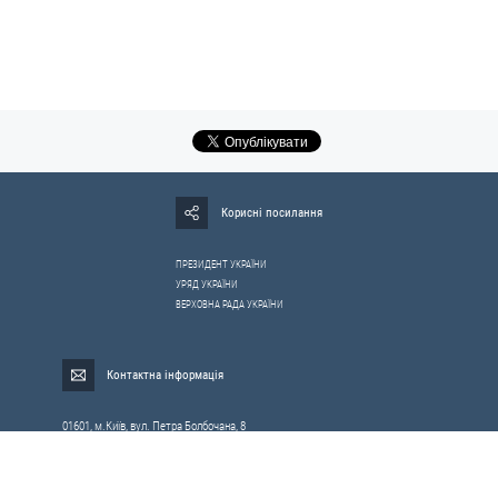
Корисні посилання
ПРЕЗИДЕНТ УКРАЇНИ
УРЯД УКРАЇНИ
ВЕРХОВНА РАДА УКРАЇНИ
Контактна інформація
01601, м.Київ, вул. Петра Болбочана, 8
Електронна адреса для звернень громадян:
gromada@rnbo.gov.ua
Телефони для надання інформації про звернення громадян та
запити на публічну інформацію: (044) 255-05-15, 255-06-49