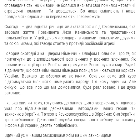
справедливість. Як би вони не боялися визнати свої помилки –трагічні,
страшенні помилки – їм доведеться. Бо наша сміливість і наша
правдивість однозначно переважають. І переможуть.
Сьогодні – дванадцята річниця авіакатастрофи під Смоленськом, яка
забрала життя Президента Леха Качинського та представників
польської еліти. У цей день ми солідарні з нашими польськими друзями
та союзниками, які твердо стоять у протидії російській агресії.
Говорив сьогодні з канцлером Німеччини Олафом Шольцом. Про те, як
притягнути до відповідальності всіх винних у воєнних злочинах. Як
посилити санкції проти Росії та як примусити Росію шукати мир. Радий
відзначити, що останнім часом німецька позиція змінюється на користь
України. Вважаю це абсолютно логічним. Оскільки саме цей курс
підтримується більшістю німецького народу. І я йому вдячний. Але
очікую, що все, про що ми домовилися, буде реалізовано. І це дуже
важливо.
І кілька хвилин тому, готуючись до запису цього звернення, я підписав
указ про відзначення державними нагородами наших героїв. 18
захисників України. Пʼятеро військовослужбовців Збройних Сил України,
троє звʼязківців Державної служби спеціального звʼязку та захисту
інформації України, десять поліцейських.
Вдячний усім нашим захисникам! Усім нашим захисницям!