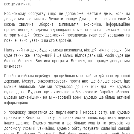
все це зупинить.
Російському боягузтву ніщо не допоможе. Настане день, коли їм
доведеться все визнати. Визнати правду. Для цього – всі наші сили й
кожна хвилина. Оборона, дипломатія, економіка, інформаційне
протистояння, юридична відповідальність – на всіх напрямках у нас є
алгоритми дій. Кожен державний посадовець знає свої завдання та
повинен виконувати їх на сто відсотків.
Наступний тиждень буде не менш важливим, ніж цей, ніж попередні. Він
буде такий же напружений і ще більш відповідальний. Росія буде ще
більше боятися. Боятися програти. Боятися, що правду доведеться
визнавати.
Російські війська перейдуть до ще більш масштабних дій на сході нашої
держави. Можуть використовувати проти нас іще більше ракет, іще
більше авіабомб. Але ми готуємося до цих їхніх дій. Ми будемо
відповідати. Будемо ще активніше забезпечувати Україну зброєю.
Будемо активнішими на міжнародній арені. Будемо ще більш активні
інформаційно.
Я продовжу звертатися до парламентів і народів світу. Ми будемо
приймати в Києві та інших українських містах наших партнерів, лідерів
інших держав. Будемо залучати ще більше коштів та ресурсів на
допомогу Україні. Звичайно, будемо обґрунтовувати сильніші санкції
проти Російської Федерації. Щоб була відповідальність, щоб була