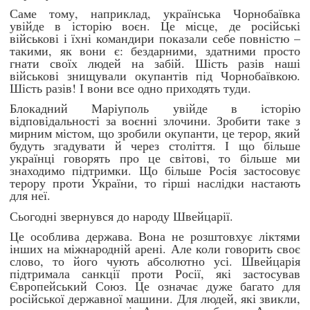
Саме тому, наприклад, українська Чорнобаївка
увійде в історію воєн. Це місце, де російські
ЗВЕРНЕННЯ ГРОМАДЯН
військові і їхні командири показали себе повністю –
такими, як вони є: бездарними, здатними просто
Звернення громадян
гнати своїх людей на забій. Шість разів наші
військові знищували окупантів під Чорнобаївкою.
Електронне звернення
Шість разів! І вони все одно приходять туди.
ДОСТУП ДО ПУБЛІЧНОЇ ІНФОРМАЦІЇ
Блокадний Маріуполь увійде в історію
відповідальності за воєнні злочини. Зробити таке з
Організація доступу до публічної інформації
мирним містом, що зробили окупанти, це терор, який
будуть згадувати й через століття. І що більше
Запит на отримання публічної інформації
українці говорять про це світові, то більше ми
знаходимо підтримки. Що більше Росія застосовує
Облік публічної інформації
терору проти України, то гірші наслідки настають
Питання запобігання корупції
для неї.
Публічні закупівлі
Сьогодні звернувся до народу Швейцарії.
Внутрішній аудит
Це особлива держава. Вона не розштовхує ліктями
інших на міжнародній арені. Але коли говорить своє
ДЕРЖАВНИЙ РЕЄСТР САНКЦІЙ
слово, то його чують абсолютно усі. Швейцарія
підтримала санкції проти Росії, які застосував
Європейський Союз. Це означає дуже багато для
російської державної машини. Для людей, які звикли,