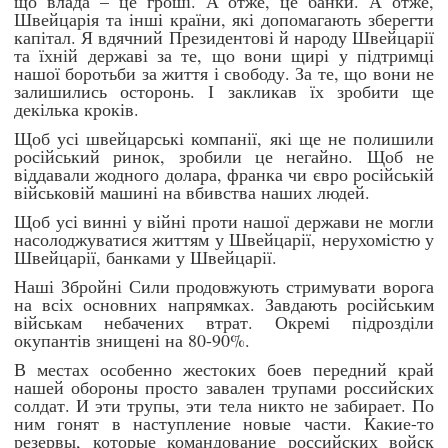
що влада – це гроші. А отже, це банки. А отже,
Швейцарія та інші країни, які допомагають зберегти
капітал. Я вдячний Президентові й народу Швейцарії
та їхній державі за те, що вони щирі у підтримці
нашої боротьби за життя і свободу. За те, що вони не
залишились осторонь. І закликав їх зробити ще
декілька кроків.
Щоб усі швейцарські компанії, які ще не полишили
російський ринок, зробили це негайно. Щоб не
віддавали жодного долара, франка чи євро російській
військовій машині на вбивства наших людей.
Щоб усі винні у війні проти нашої держави не могли
насолоджуватися життям у Швейцарії, нерухомістю у
Швейцарії, банками у Швейцарії.
Наші Збройні Сили продовжують стримувати ворога
на всіх основних напрямках. Завдають російським
військам небачених втрат. Окремі підрозділи
окупантів знищені на 80-90%.
В местах особенно жестоких боев передний край
нашей обороны просто завален трупами российских
солдат. И эти трупы, эти тела никто не забирает. По
ним гонят в наступление новые части. Какие-то
резервы, которые командование российских войск