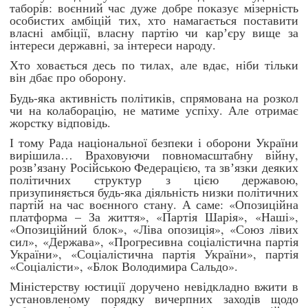
таборів: воєнний час дуже добре показує мізерність
особистих амбіцій тих, хто намагається поставити
власні амбіції, власну партію чи карʼєру вище за
інтереси державні, за інтереси народу.
Хто ховається десь по тилах, але вдає, ніби тільки
він дбає про оборону.
Будь-яка активність політиків, спрямована на розкол
чи на колаборацію, не матиме успіху. Але отримає
жорстку відповідь.
І тому Рада національної безпеки і оборони України
вирішила… Враховуючи повномасштабну війну,
розвʼязану Російською Федерацією, та звʼязки деяких
політичних структур з цією державою,
призупиняється будь-яка діяльність низки політичних
партій на час воєнного стану. А саме: «Опозиційна
платформа – За життя», «Партія Шарія», «Наші»,
«Опозиційний блок», «Ліва опозиція», «Союз лівих
сил», «Держава», «Прогресивна соціалістична партія
України», «Соціалістична партія України», партія
«Соціалісти», «Блок Володимира Сальдо».
Міністерству юстиції доручено невідкладно вжити в
установленому порядку вичерпних заходів щодо