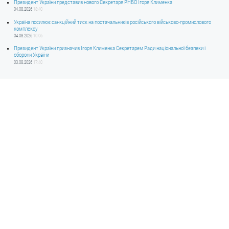
Президент України представив нового Секретаря РНБО Ігоря Клименка
04.08.2026
18:40
Україна посилює санкційний тиск на постачальників російського військово-промислового
комплексу
04.08.2026
10:06
Президент України призначив Ігоря Клименка Секретарем Ради національної безпеки і
оборони України
03.08.2026
17:40