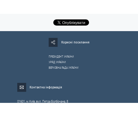
Корисні посилання
ПРЕЗИДЕНТ УКРАЇНИ
УРЯД УКРАЇНИ
ВЕРХОВНА РАДА УКРАЇНИ
Контактна інформація
01601, м.Київ, вул. Петра Болбочана, 8
Електронна адреса для звернень громадян:
gromada@rnbo.gov.ua
Телефони для надання інформації про звернення громадян та
запити на публічну інформацію: (044) 255-05-15, 255-06-49
Довідка про реєстрацію вхідної кореспонденції та інформація про
вихідну кореспонденцію Апарату РНБОУ: (044) 255-05-50, 255-06-34, 255-06-50
0-800-503-486 — «телефон довіри»