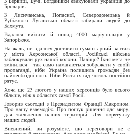
З Бервиці, Бучі, Богданівки евакуювали українців до
Броварів.
З Лисичанська, Попасної, Сєвєродонецька й
Рубіжного Луганської області забирали людей до
Бахмута.
Вдалося виїхати й понад 4000 маріупольців у
Запоріжжя.
На жаль, не вдалося доставити гуманітарний вантаж
у міста Херсонської області. Російські війська
заблокували рух нашої колони. Навіщо? Їхня мета не
змінилася – так само намагаються зображати у своїй
пропаганді, ніби Україна полишила громадян без
найнеобхіднішого. Ніби Росія їх від чогось постійно
рятує.
Хоча ще 23 лютого у наших херсонців було всього
більше, ніж в областях самої Росії.
Говорив сьогодні з Президентом Франції Макроном.
Про нашу взаємодію. Про пошук рішення для миру,
для звільнення наших територій. Для порятунку
наших людей.
Впевнений, ви розумієте, що переговори не є
простими й приємними. Але вони необхідні. Бо це –