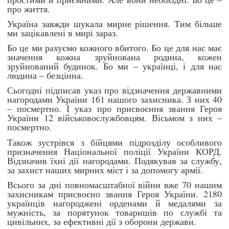
про життя.
Україна завжди шукала мирне рішення. Тим більше
ми зацікавлені в мирі зараз.
Бо це ми рахуємо кожного вбитого. Бо це для нас має
значення кожна зруйнована родина, кожен
зруйнований будинок. Бо ми – українці, і для нас
людина – безцінна.
Сьогодні підписав указ про відзначення державними
нагородами України 161 нашого захисника. З них 40
– посмертно. І указ про присвоєння звання Героя
України 12 військовослужбовцям. Вісьмом з них –
посмертно.
Також зустрівся з бійцями підрозділу особливого
призначення Національної поліції України КОРД.
Відзначив їхні дії нагородами. Подякував за службу,
за захист наших мирних міст і за допомогу армії.
Всього за дні повномасштабної війни вже 70 нашим
захисникам присвоєно звання Героя України. 2180
українців нагороджені орденами й медалями за
мужність, за порятунок товаришів по службі та
цивільних, за ефективні дії з оборони держави.