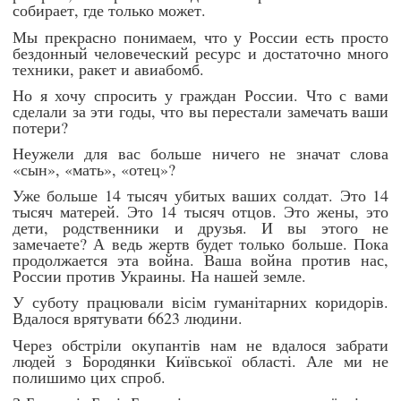
собирает, где только может.
Мы прекрасно понимаем, что у России есть просто
бездонный человеческий ресурс и достаточно много
техники, ракет и авиабомб.
Но я хочу спросить у граждан России. Что с вами
сделали за эти годы, что вы перестали замечать ваши
потери?
Неужели для вас больше ничего не значат слова
«сын», «мать», «отец»?
Уже больше 14 тысяч убитых ваших солдат. Это 14
тысяч матерей. Это 14 тысяч отцов. Это жены, это
дети, родственники и друзья. И вы этого не
замечаете? А ведь жертв будет только больше. Пока
продолжается эта война. Ваша война против нас,
России против Украины. На нашей земле.
У суботу працювали вісім гуманітарних коридорів.
Вдалося врятувати 6623 людини.
Через обстріли окупантів нам не вдалося забрати
людей з Бородянки Київської області. Але ми не
полишимо цих спроб.