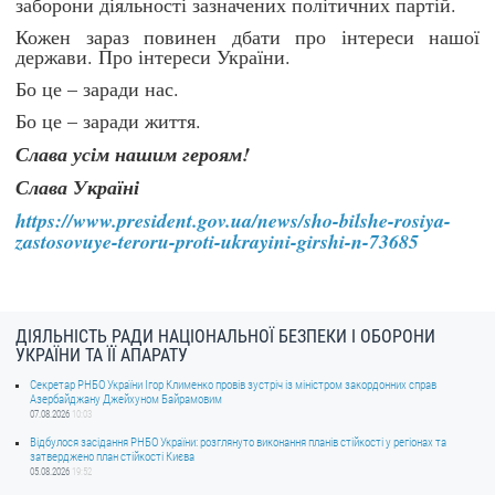
заборони діяльності зазначених політичних партій.
Кожен зараз повинен дбати про інтереси нашої
держави. Про інтереси України.
Бо це – заради нас.
Бо це – заради життя.
Слава усім нашим героям!
Слава Україні
https://www.president.gov.ua/news/sho-bilshe-rosiya-
zastosovuye-teroru-proti-ukrayini-girshi-n-73685
ДІЯЛЬНІСТЬ РАДИ НАЦІОНАЛЬНОЇ БЕЗПЕКИ І ОБОРОНИ
УКРАЇНИ ТА ЇЇ АПАРАТУ
Секретар РНБО України Ігор Клименко провів зустріч із міністром закордонних справ
Азербайджану Джейхуном Байрамовим
07.08.2026
10:03
Відбулося засідання РНБО України: розглянуто виконання планів стійкості у регіонах та
затверджено план стійкості Києва
05.08.2026
19:52