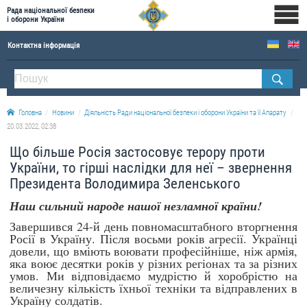
Рада національної безпеки
і оборони України
Контактна інформація
ПРО РНБОУ
Склад Ради національної безпеки і оборони України
Головна
Новини
Діяльність Ради національної безпеки і оборони України та її Апарату
Апарат Ради національної безпеки і оборони України
20.03.2022, 02:38
Правова основа діяльності Ради національної безпеки і оборони України
Що більше Росія застосовує терору проти
Історична довідка про діяльність Ради національної безпеки і оборони України
України, то гірші наслідки для неї – звернення
Президента Володимира Зеленського
ОФІЦІЙНІ ДОКУМЕНТИ
Наш сильний народе нашої незламної країни!
ПРЕСЦЕНТР
Завершився 24-й день повномасштабного вторгнення
Росії в Україну. Після восьми років агресії. Українці
Новини
довели, що вміють воювати професійніше, ніж армія,
яка воює десятки років у різних регіонах та за різних
Drone Deals
умов. Ми відповідаємо мудрістю й хоробрістю на
Фотогалерея
величезну кількість їхньої техніки та відправлених в
Україну солдатів.
Відеогалерея