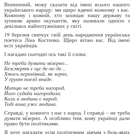
Впевнений, можу сказати від імені всього нашого
українського народу: ми щиро вдячні кожному з вас.
Кожному і кожній, хто захищає нашу державу та
зупиняє армію окупантів, яку називали однією з
декількох найпотужніших у світі.
19 березня святкує свій день народження українська
поетеса Ліна Костенко. Щиро вітаю вас. Від імені
всіх українців.
І нагадаю сьогодні ось такі її слова:
Не треба думати мізерно...
Безсмертя є ще де-не-де...
Хтось перевіяний, як зерно,
У ґрунт поезії впаде.
Митцю не треба нагород,
Його судьба нагородила,
Коли в людини є народ,
Тоді вона уже людина.
Справді, у кожного з нас є народ. І справді – не треба
думати мізерно. А особливо тим, кому українці дали
право бути політиками.
Я хочу нагадати усім політичним діячам з будь-яких