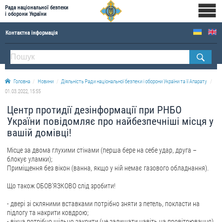
Рада національної безпеки
і оборони України
Контактна інформація
ПРО РНБОУ
Склад Ради національної безпеки і оборони України
Головна
Новини
Діяльність Ради національної безпеки і оборони України та її Апарату
Апарат Ради національної безпеки і оборони України
01.03.2022, 15:55
Правова основа діяльності Ради національної безпеки і оборони України
Центр протидії дезінформації при РНБО
Історична довідка про діяльність Ради національної безпеки і оборони України
України повідомляє про найбезпечніші місця у
вашій домівці!
ОФІЦІЙНІ ДОКУМЕНТИ
Місце за двома глухими стінами (перша бере на себе удар, друга –
ПРЕСЦЕНТР
блокує уламки);
Приміщення без вікон (ванна, якщо у ній немає газового обладнання).
Новини
Що також ОБОВ’ЯЗКОВО слід зробити!
Drone Deals
- двері зі скляними вставками потрібно зняти з петель, покласти на
Фотогалерея
підлогу та накрити ковдрою;
Відеогалерея
- вікна потрібно щільно закрити (не залишати навіть на провітрювання)