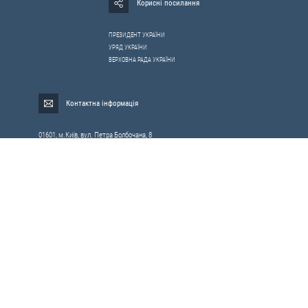
Корисні посилання
ПРЕЗИДЕНТ УКРАЇНИ
УРЯД УКРАЇНИ
ВЕРХОВНА РАДА УКРАЇНИ
Контактна інформація
01601, м.Київ, вул. Петра Болбочана, 8
Електронна адреса для звернень громадян:
gromada@rnbo.gov.ua
Телефони для надання інформації про звернення громадян та
запити на публічну інформацію: (044) 255-05-15, 255-06-49
Довідка про реєстрацію вхідної кореспонденції та інформація про
вихідну кореспонденцію Апарату РНБОУ: (044) 255-05-50, 255-06-34, 255-06-50
0-800-503-486 — «телефон довіри»
щодо протидії контрабанді та корупції на митниці
Слідкуй в соцмережах