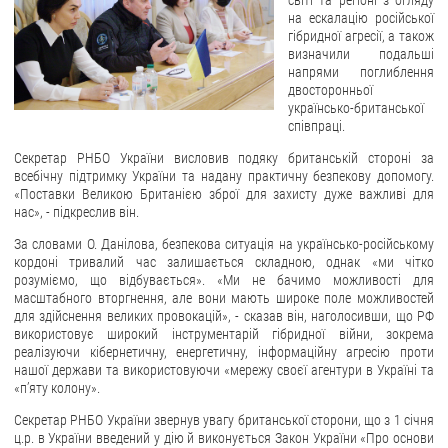
світі та регіоні з огляду
на ескалацію російської
ЗВЕРНЕННЯ ГРОМАДЯН
гібридної агресії, а також
визначили подальші
напрями поглиблення
Звернення громадян
двосторонньої
Електронне звернення
українсько-британської
співпраці.
ДОСТУП ДО ПУБЛІЧНОЇ ІНФОРМАЦІЇ
Секретар РНБО України висловив подяку британській стороні за
всебічну підтримку України та надану практичну безпекову допомогу.
Організація доступу до публічної інформації
«Поставки Великою Британією зброї для захисту дуже важливі для
нас», - підкреслив він.
Запит на отримання публічної інформації
Облік публічної інформації
За словами О. Данілова, безпекова ситуація на українсько-російському
кордоні тривалий час залишається складною, однак «ми чітко
Питання запобігання корупції
розуміємо, що відбувається». «Ми не бачимо можливості для
масштабного вторгнення, але вони мають широке поле можливостей
Публічні закупівлі
для здійснення великих провокацій», - сказав він, наголосивши, що РФ
Внутрішній аудит
використовує широкий інструментарій гібридної війни, зокрема
реалізуючи кібернетичну, енергетичну, інформаційну агресію проти
ДЕРЖАВНИЙ РЕЄСТР САНКЦІЙ
нашої держави та використовуючи «мережу своєї агентури в Україні та
«п’яту колону».
Секретар РНБО України звернув увагу британської сторони, що з 1 січня
ц.р. в України введений у дію й виконується Закон України «Про основи