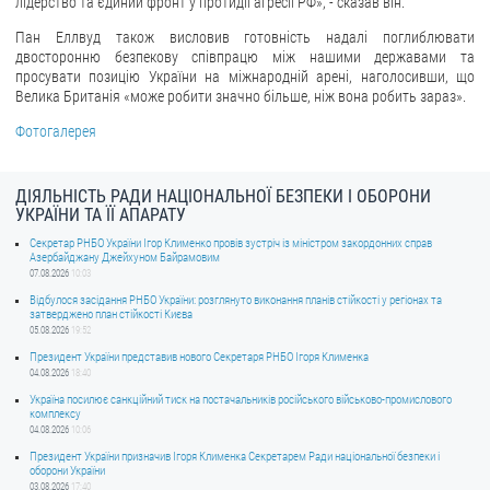
лідерство та єдиний фронт у протидії агресії РФ», - сказав він.
Пан Еллвуд також висловив готовність надалі поглиблювати
двосторонню безпекову співпрацю між нашими державами та
просувати позицію України на міжнародній арені, наголосивши, що
Велика Британія «може робити значно більше, ніж вона робить зараз».
Фотогалерея
ДІЯЛЬНІСТЬ РАДИ НАЦІОНАЛЬНОЇ БЕЗПЕКИ І ОБОРОНИ
УКРАЇНИ ТА ЇЇ АПАРАТУ
Секретар РНБО України Ігор Клименко провів зустріч із міністром закордонних справ
Азербайджану Джейхуном Байрамовим
07.08.2026
10:03
Відбулося засідання РНБО України: розглянуто виконання планів стійкості у регіонах та
затверджено план стійкості Києва
05.08.2026
19:52
Президент України представив нового Секретаря РНБО Ігоря Клименка
04.08.2026
18:40
Україна посилює санкційний тиск на постачальників російського військово-промислового
комплексу
04.08.2026
10:06
Президент України призначив Ігоря Клименка Секретарем Ради національної безпеки і
оборони України
03.08.2026
17:40