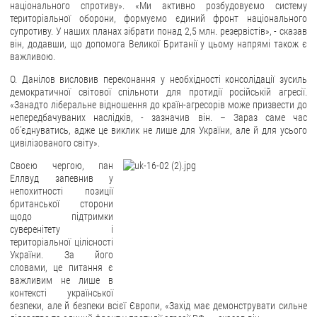
національного спротиву». «Ми активно розбудовуємо систему
територіальної оборони, формуємо єдиний фронт національного
супротиву. У наших планах зібрати понад 2,5 млн. резервістів», - сказав
він, додавши, що допомога Великої Британії у цьому напрямі також є
важливою.
О. Данілов висловив переконання у необхідності консолідації зусиль
демократичної світової спільноти для протидії російській агресії.
«Занадто ліберальне відношення до країн-агресорів може призвести до
непередбачуваних наслідків, - зазначив він. – Зараз саме час
об’єднуватись, адже це виклик не лише для України, але й для усього
цивілізованого світу».
Своєю чергою, пан
Еллвуд запевнив у
непохитності позиції
британської сторони
щодо підтримки
суверенітету і
територіальної цілісності
України. За його
словами, це питання є
важливим не лише в
контексті української
безпеки, але й безпеки всієї Європи, «Захід має демонструвати сильне