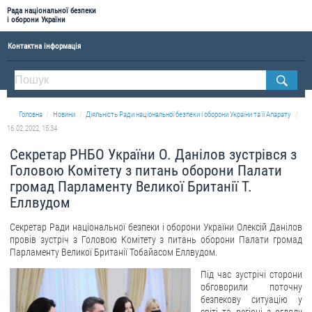
Рада національної безпеки
і оборони України
Контактна інформація
ПРО РНБОУ
Склад Ради національної безпеки і оборони України
Головна
Новини
Діяльність Ради національної безпеки і оборони України та її Апарату
Апарат Ради національної безпеки і оборони України
16.02.2022, 15:34
Правова основа діяльності Ради національної безпеки і оборони України
Секретар РНБО України О. Данілов зустрівся з
Історична довідка про діяльність Ради національної безпеки і оборони України
Головою Комітету з питань оборони Палати
громад Парламенту Великої Британії Т.
ОФІЦІЙНІ ДОКУМЕНТИ
Еллвудом
ПРЕСЦЕНТР
Секретар Ради національної безпеки і оборони України Олексій Данілов
провів зустріч з Головою Комітету з питань оборони Палати громад
Новини
Парламенту Великої Британії Тобайасом Еллвудом.
Drone Deals
Під час зустрічі сторони
обговорили поточну
Фотогалерея
безпекову ситуацію у
Відеогалерея