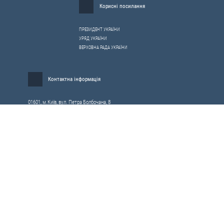
Корисні посилання
ПРЕЗИДЕНТ УКРАЇНИ
УРЯД УКРАЇНИ
ВЕРХОВНА РАДА УКРАЇНИ
Контактна інформація
01601, м.Київ, вул. Петра Болбочана, 8
Електронна адреса для звернень громадян:
gromada@rnbo.gov.ua
Телефони для надання інформації про звернення громадян та
запити на публічну інформацію: (044) 255-05-15, 255-06-49
Довідка про реєстрацію вхідної кореспонденції та інформація про
вихідну кореспонденцію Апарату РНБОУ: (044) 255-05-50, 255-06-34, 255-06-50
0-800-503-486 — «телефон довіри»
щодо протидії контрабанді та корупції на митниці
Слідкуй в соцмережах