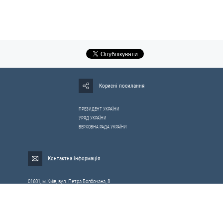
Корисні посилання
ПРЕЗИДЕНТ УКРАЇНИ
УРЯД УКРАЇНИ
ВЕРХОВНА РАДА УКРАЇНИ
Контактна інформація
01601, м.Київ, вул. Петра Болбочана, 8
Електронна адреса для звернень громадян:
gromada@rnbo.gov.ua
Телефони для надання інформації про звернення громадян та
запити на публічну інформацію: (044) 255-05-15, 255-06-49
Довідка про реєстрацію вхідної кореспонденції та інформація про