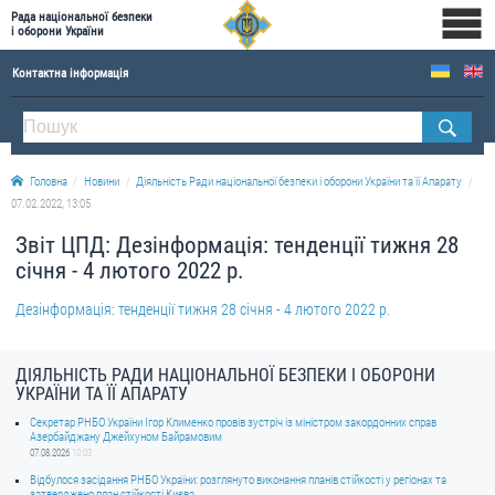
Рада національної безпеки
і оборони України
Контактна інформація
ПРО РНБОУ
Склад Ради національної безпеки і оборони України
Головна
Новини
Діяльність Ради національної безпеки і оборони України та її Апарату
Апарат Ради національної безпеки і оборони України
07.02.2022, 13:05
Правова основа діяльності Ради національної безпеки і оборони України
Звіт ЦПД: Дезінформація: тенденції тижня 28
Історична довідка про діяльність Ради національної безпеки і оборони України
січня - 4 лютого 2022 р.
ОФІЦІЙНІ ДОКУМЕНТИ
Дезінформація: тенденції тижня 28 січня - 4 лютого 2022 р.
ПРЕСЦЕНТР
ДІЯЛЬНІСТЬ РАДИ НАЦІОНАЛЬНОЇ БЕЗПЕКИ І ОБОРОНИ
УКРАЇНИ ТА ЇЇ АПАРАТУ
Новини
Секретар РНБО України Ігор Клименко провів зустріч із міністром закордонних справ
Drone Deals
Азербайджану Джейхуном Байрамовим
07.08.2026
10:03
Фотогалерея
Відбулося засідання РНБО України: розглянуто виконання планів стійкості у регіонах та
Відеогалерея
затверджено план стійкості Києва