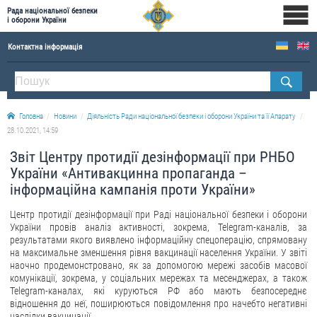
Рада національної безпеки
і оборони України
Контактна інформація
ПРО РНБОУ
Склад Ради національної безпеки і оборони України
Головна
Новини
Діяльність Ради національної безпеки і оборони України та її Апарату
Апарат Ради національної безпеки і оборони України
28.10.2021, 14:59
Правова основа діяльності Ради національної безпеки і оборони України
Звіт Центру протидії дезінформації при РНБО
Історична довідка про діяльність Ради національної безпеки і оборони України
України «Антивакцинна пропаганда –
інформаційна кампанія проти України»
ОФІЦІЙНІ ДОКУМЕНТИ
Центр протидії дезінформації при Раді національної безпеки і оборони
ПРЕСЦЕНТР
України провів аналіз активності, зокрема, Telegram-каналів, за
результатами якого виявлено інформаційну спецоперацію, спрямовану
Новини
на максимальне зменшення рівня вакцинації населення України. У звіті
наочно продемонстровано, як за допомогою мережі засобів масової
Drone Deals
комунікації, зокрема, у соціальних мережах та месенджерах, а також
Telegram-каналах, які куруються РФ або мають безпосереднє
Фотогалерея
відношення до неї, поширюються повідомлення про начебто негативні
Відеогалерея
наслідки вакцинації.