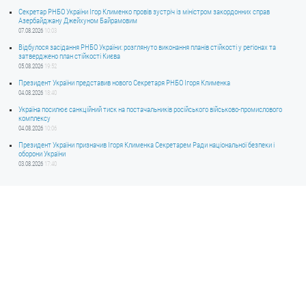
Секретар РНБО України Ігор Клименко провів зустріч із міністром закордонних справ
Азербайджану Джейхуном Байрамовим
07.08.2026
10:03
Відбулося засідання РНБО України: розглянуто виконання планів стійкості у регіонах та
затверджено план стійкості Києва
05.08.2026
19:52
Президент України представив нового Секретаря РНБО Ігоря Клименка
04.08.2026
18:40
Україна посилює санкційний тиск на постачальників російського військово-промислового
комплексу
04.08.2026
10:06
Президент України призначив Ігоря Клименка Секретарем Ради національної безпеки і
оборони України
03.08.2026
17:40