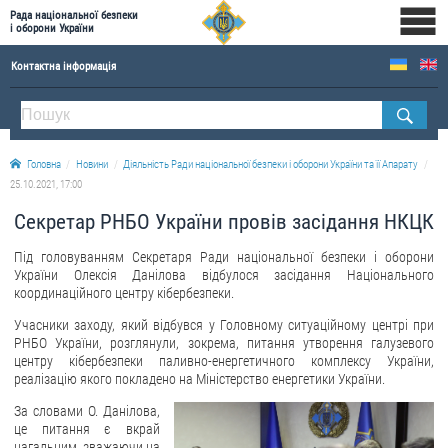
Рада національної безпеки
і оборони України
Контактна інформація
ПРО РНБОУ
Склад Ради національної безпеки і оборони України
Головна
Новини
Діяльність Ради національної безпеки і оборони України та її Апарату
Апарат Ради національної безпеки і оборони України
25.10.2021, 17:00
Правова основа діяльності Ради національної безпеки і оборони України
Секретар РНБО України провів засідання НКЦК
Історична довідка про діяльність Ради національної безпеки і оборони України
Під головуванням Секретаря Ради національної безпеки і оборони
ОФІЦІЙНІ ДОКУМЕНТИ
України Олексія Данілова відбулося засідання Національного
координаційного центру кібербезпеки.
ПРЕСЦЕНТР
Учасники заходу, який відбувся у Головному ситуаційному центрі при
РНБО України, розглянули, зокрема, питання утворення галузевого
Новини
центру кібербезпеки паливно-енергетичного комплексу України,
реалізацію якого покладено на Міністерство енергетики України.
Drone Deals
За словами О. Данілова,
Фотогалерея
це питання є вкрай
Відеогалерея
нагальним, зважаючи на