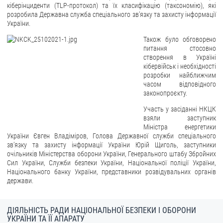
кіберінциденти (TLP-протокол) та їх класифікацію (таксономію), які
розробила Державна служба спеціального зв’язку та захисту інформації
України.
Також було обговорено
питання стосовно
створення в Україні
кібервійськ і необхідності
розробки найближчим
часом відповідного
законопроєкту.
Участь у засіданні НКЦК
взяли заступник
Міністра енергетики
України Євген Владіміров, Голова Державної служби спеціального
зв’язку та захисту інформації України Юрій Щиголь, заступники
очільників Міністерства оборони України, Генерального штабу Збройних
Сил України, Служби безпеки України, Національної поліції України,
Національного банку України, представники розвідувальних органів
держави.
ДІЯЛЬНІСТЬ РАДИ НАЦІОНАЛЬНОЇ БЕЗПЕКИ І ОБОРОНИ
УКРАЇНИ ТА ЇЇ АПАРАТУ