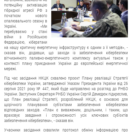
потенційну активізацію
ЗВЕРНЕННЯ ГРОМАДЯН
гібридної агресії РФ з
початком нового
опалювального сезону в
Звернення громадян
Україні. «Ми
Електронне звернення
перебуваємо у стані
війни з Російською
ДОСТУП ДО ПУБЛІЧНОЇ ІНФОРМАЦІЇ
Федерацією, кібератаки
на нашу критичну енергетичну інфраструктуру є одним з її методів», -
сказав він, додавши, що заходи із забезпечення кібербезпеки
Організація доступу до публічної інформації
вітчизняного паливно-енергетичного комплексу актуальні також у
Запит на отримання публічної інформації
контексті плану приєднання України до європейської енергетичної
мережі.
Облік публічної інформації
Під час засідання НКЦК схвалено проєкт Плану реалізації Стратегії
Питання запобігання корупції
кібербезпеки України, затвердженої Указом Президента України від 26
серпня 2021 року № 447, який буде направлено на розгляд до РНБО
Публічні закупівлі
України. Заступник Секретаря РНБО України Сергій Демедюк підкреслив,
Внутрішній аудит
що План реалізації Стратегії, розроблений НКЦК, є основою для
щорічного планування суб’єктами забезпечення кібербезпеки
ДЕРЖАВНИЙ РЕЄСТР САНКЦІЙ
відповідних заходів. «План є виваженим, доцільним, і таким, що
враховує завдання і спроможності усіх ключових суб’єктів
забезпечення кібербезпеки», - сказав він.
Учасники засідання схвалили протокол обміну інформацією про