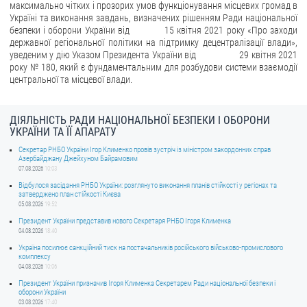
максимально чітких і прозорих умов функціонування місцевих громад в
Україні та виконання завдань, визначених рішенням Ради національної
безпеки і оборони України від 15 квітня 2021 року «Про заходи
державної регіональної політики на підтримку децентралізації влади»,
уведеним у дію Указом Президента України від 29 квітня 2021
року № 180, який є фундаментальним для розбудови системи взаємодії
центральної та місцевої влади.
ДІЯЛЬНІСТЬ РАДИ НАЦІОНАЛЬНОЇ БЕЗПЕКИ І ОБОРОНИ
УКРАЇНИ ТА ЇЇ АПАРАТУ
Секретар РНБО України Ігор Клименко провів зустріч із міністром закордонних справ
Азербайджану Джейхуном Байрамовим
07.08.2026
10:03
Відбулося засідання РНБО України: розглянуто виконання планів стійкості у регіонах та
затверджено план стійкості Києва
05.08.2026
19:52
Президент України представив нового Секретаря РНБО Ігоря Клименка
04.08.2026
18:40
Україна посилює санкційний тиск на постачальників російського військово-промислового
комплексу
04.08.2026
10:06
Президент України призначив Ігоря Клименка Секретарем Ради національної безпеки і
оборони України
03.08.2026
17:40