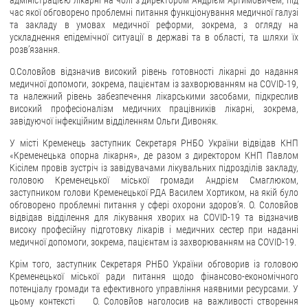
адміністрацією лікарні на чолі з директором Андрієм Артимовичем, під
час якої обговорено проблемні питання функціонування медичної галузі
ЗВЕРНЕННЯ ГРОМАДЯН
та закладу в умовах медичної реформи, зокрема, з огляду на
ускладнення епідемічної ситуації в державі та в області, та шляхи їх
розв’язання.
Звернення громадян
О.Соловйов відзначив високий рівень готовності лікарні до надання
Електронне звернення
медичної допомоги, зокрема, пацієнтам із захворюванням на COVID-19,
та належний рівень забезпечення лікарськими засобами, підкреслив
ДОСТУП ДО ПУБЛІЧНОЇ ІНФОРМАЦІЇ
високий професіоналізм медичних працівників лікарні, зокрема,
завідуючої інфекційним відділенням Ольги Дивоняк.
Організація доступу до публічної інформації
У місті Кременець заступник Секретаря РНБО України відвідав КНП
Запит на отримання публічної інформації
«Кременецька опорна лікарня», де разом з директором КНП Павлом
Облік публічної інформації
Кісілем провів зустріч із завідувачами лікувальних підрозділів закладу,
головою Кременецької міської громади Андрієм Смаглюком,
Питання запобігання корупції
заступником голови Кременецької РДА Василем Хортиком, на якій було
обговорено проблемні питання у сфері охорони здоров’я. О. Соловйов
Публічні закупівлі
відвідав відділення для лікування хворих на COVID-19 та відзначив
Внутрішній аудит
високу професійну підготовку лікарів і медичних сестер при наданні
медичної допомоги, зокрема, пацієнтам із захворюванням на COVID-19.
ДЕРЖАВНИЙ РЕЄСТР САНКЦІЙ
Крім того, заступник Секретаря РНБО України обговорив із головою
Кременецької міської ради питання щодо фінансово-економічного
потенціалу громади та ефективного управління наявними ресурсами. У
цьому контексті О. Соловйов наголосив на важливості створення