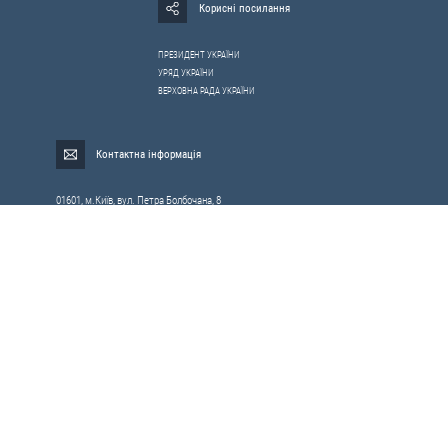
Корисні посилання
ПРЕЗИДЕНТ УКРАЇНИ
УРЯД УКРАЇНИ
ВЕРХОВНА РАДА УКРАЇНИ
Контактна інформація
01601, м.Київ, вул. Петра Болбочана, 8
Електронна адреса для звернень громадян:
gromada@rnbo.gov.ua
Телефони для надання інформації про звернення громадян та
запити на публічну інформацію: (044) 255-05-15, 255-06-49
Довідка про реєстрацію вхідної кореспонденції та інформація про
вихідну кореспонденцію Апарату РНБОУ: (044) 255-05-50, 255-06-34, 255-06-50
0-800-503-486 — «телефон довіри»
щодо протидії контрабанді та корупції на митниці
Слідкуй в соцмережах