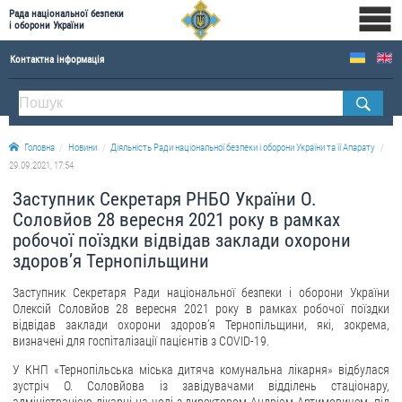
Рада національної безпеки
і оборони України
Контактна інформація
ПРО РНБОУ
Склад Ради національної безпеки і оборони України
Головна
Новини
Діяльність Ради національної безпеки і оборони України та її Апарату
Апарат Ради національної безпеки і оборони України
29.09.2021, 17:54
Правова основа діяльності Ради національної безпеки і оборони України
Заступник Секретаря РНБО України О.
Історична довідка про діяльність Ради національної безпеки і оборони України
Соловйов 28 вересня 2021 року в рамках
робочої поїздки відвідав заклади охорони
ОФІЦІЙНІ ДОКУМЕНТИ
здоров’я Тернопільщини
ПРЕСЦЕНТР
Заступник Секретаря Ради національної безпеки і оборони України
Олексій Соловйов 28 вересня 2021 року в рамках робочої поїздки
Новини
відвідав заклади охорони здоров’я Тернопільщини, які, зокрема,
визначені для госпіталізації пацієнтів з COVID-19.
Drone Deals
У КНП «Тернопільська міська дитяча комунальна лікарня» відбулася
Фотогалерея
зустріч О. Соловйова із завідувачами відділень стаціонару,
Відеогалерея