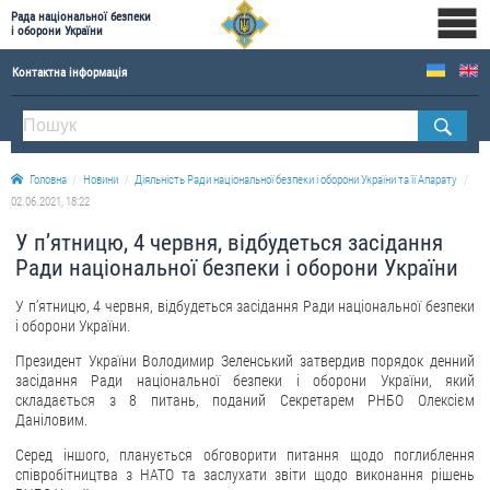
Рада національної безпеки
і оборони України
Контактна інформація
ПРО РНБОУ
Склад Ради національної безпеки і оборони України
Головна
Новини
Діяльність Ради національної безпеки і оборони України та її Апарату
Апарат Ради національної безпеки і оборони України
02.06.2021, 18:22
Правова основа діяльності Ради національної безпеки і оборони України
У п’ятницю, 4 червня, відбудеться засідання
Історична довідка про діяльність Ради національної безпеки і оборони України
Ради національної безпеки і оборони України
ОФІЦІЙНІ ДОКУМЕНТИ
У п’ятницю, 4 червня, відбудеться засідання Ради національної безпеки
і оборони України.
ПРЕСЦЕНТР
Президент України Володимир Зеленський затвердив порядок денний
засідання Ради національної безпеки і оборони України, який
Новини
складається з 8 питань, поданий Секретарем РНБО Олексієм
Даніловим.
Drone Deals
Фотогалерея
Серед іншого, планується обговорити питання щодо поглиблення
співробітництва з НАТО та заслухати звіти щодо виконання рішень
Відеогалерея