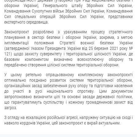
обороноздатності держави (утвореної при Раді національної безпеки і
оборони України), Генерального штабу Збройних Сил України,
ЗВЕРНЕННЯ ГРОМАДЯН
Командування Сухопутних військ Збройних Сил України, Командування
Сил спеціальних операцій Збройних Сил України, представники
експертного середовища.
Звернення громадян
Законопроєкт розроблено з урахуванням процесу стратегічного
Електронне звернення
планування в секторі безпеки і оборони України, зокрема, з метою
імплементації положення Стратегії воєнної безпеки України
ДОСТУП ДО ПУБЛІЧНОЇ ІНФОРМАЦІЇ
(затвердженої Указом Президента України від 25 березня 2021 року №
121) щодо захисту суверенітету і територіальної цілісності України, де
Організація доступу до публічної інформації
базовим компонентом визначено всеохоплюючу оборону та
передбачено створення цілісної системи територіальної оборони.
Запит на отримання публічної інформації
Облік публічної інформації
У цьому ретельно опрацьованому комплексному законопроєкті
оптимально поєднано розвиток системи територіальної оборони,
Питання запобігання корупції
організаційних засад забезпечення руху опору та підготовки населення
до участі в русі національного спротиву. Цим документом
Публічні закупівлі
запропоновано визначити цілі та основні засади державної політики,
Внутрішній аудит
що гарантуватимуть суспільству і кожному громадянинові захист від
загроз.
ДЕРЖАВНИЙ РЕЄСТР САНКЦІЙ
З огляду на ескалацією російської агресії, напружену ситуацію на сході і
навколо кордонів України, цей законопроєкт є вкрай актуальним.