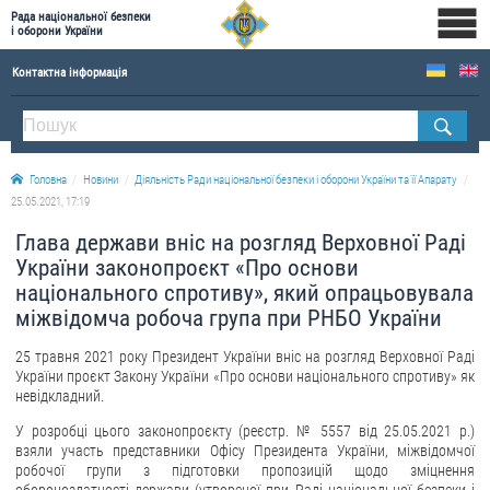
Рада національної безпеки
і оборони України
Контактна інформація
ПРО РНБОУ
Склад Ради національної безпеки і оборони України
Головна
Новини
Діяльність Ради національної безпеки і оборони України та її Апарату
Апарат Ради національної безпеки і оборони України
25.05.2021, 17:19
Правова основа діяльності Ради національної безпеки і оборони України
Глава держави вніс на розгляд Верховної Раді
Історична довідка про діяльність Ради національної безпеки і оборони України
України законопроєкт «Про основи
національного спротиву», який опрацьовувала
ОФІЦІЙНІ ДОКУМЕНТИ
міжвідомча робоча група при РНБО України
ПРЕСЦЕНТР
25 травня 2021 року Президент України вніс на розгляд Верховної Раді
України проєкт Закону України «Про основи національного спротиву» як
Новини
невідкладний.
Drone Deals
У розробці цього законопроєкту (реєстр. № 5557 від 25.05.2021 р.)
взяли участь представники Офісу Президента України, міжвідомчої
Фотогалерея
робочої групи з підготовки пропозицій щодо зміцнення
Відеогалерея