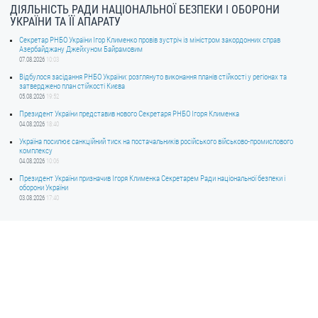
ДІЯЛЬНІСТЬ РАДИ НАЦІОНАЛЬНОЇ БЕЗПЕКИ І ОБОРОНИ
УКРАЇНИ ТА ЇЇ АПАРАТУ
Секретар РНБО України Ігор Клименко провів зустріч із міністром закордонних справ
Азербайджану Джейхуном Байрамовим
07.08.2026
10:03
Відбулося засідання РНБО України: розглянуто виконання планів стійкості у регіонах та
затверджено план стійкості Києва
05.08.2026
19:52
Президент України представив нового Секретаря РНБО Ігоря Клименка
04.08.2026
18:40
Україна посилює санкційний тиск на постачальників російського військово-промислового
комплексу
04.08.2026
10:06
Президент України призначив Ігоря Клименка Секретарем Ради національної безпеки і
оборони України
03.08.2026
17:40