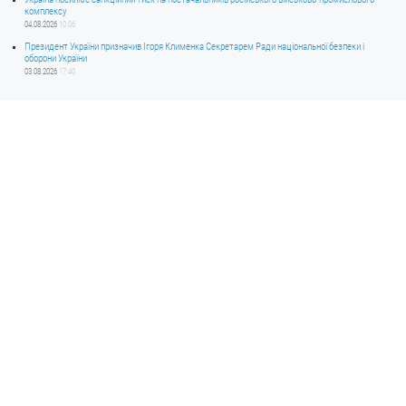
комплексу
04.08.2026
10:06
Президент України призначив Ігоря Клименка Секретарем Ради національної безпеки і
оборони України
03.08.2026
17:40