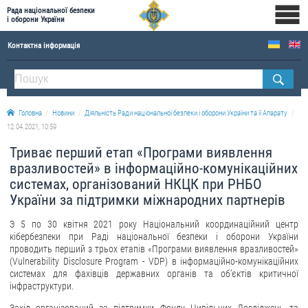
Рада національної безпеки
і оборони України
Контактна інформація
ПРО РНБОУ
Склад Ради національної безпеки і оборони України
Головна
Новини
Діяльність Ради національної безпеки і оборони України та її Апарату
Апарат Ради національної безпеки і оборони України
12.04.2021, 10:59
Правова основа діяльності Ради національної безпеки і оборони України
Триває перший етап «Програми виявлення
Історична довідка про діяльність Ради національної безпеки і оборони України
вразливостей» в інформаційно-комунікаційних
системах, організований НКЦК при РНБО
ОФІЦІЙНІ ДОКУМЕНТИ
України за підтримки міжнародних партнерів
ПРЕСЦЕНТР
З 5 по 30 квітня 2021 року Національний координаційний центр
кібербезпеки при Раді національної безпеки і оборони України
Новини
проводить перший з трьох етапів «Програми виявлення вразливостей»
(Vulnerability Disclosure Program - VDP) в інформаційно-комунікаційних
Drone Deals
системах для фахівців державних органів та об’єктів критичної
Фотогалерея
інфраструктури.
Відеогалерея