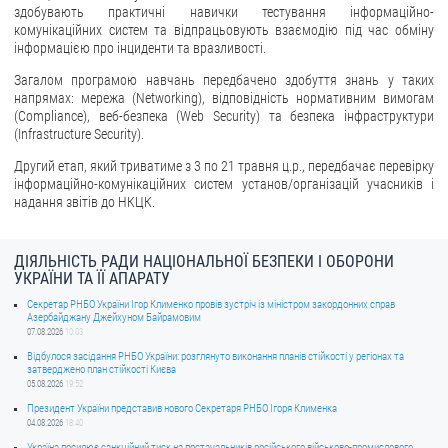
здобувають практичні навички тестування інформаційно-
комунікаційних систем та відпрацьовують взаємодію під час обміну
інформацією про інциденти та вразливості.
Загалом програмою навчань передбачено здобуття знань у таких
напрямах: мережа (Networking), відповідність нормативним вимогам
(Compliance), веб-безпека (Web Security) та безпека інфраструктури
(Infrastructure Security).
Другий етап, який триватиме з 3 по 21 травня ц.р., передбачає перевірку
інформаційно-комунікаційних систем установ/організацій учасників і
надання звітів до НКЦК.
ДІЯЛЬНІСТЬ РАДИ НАЦІОНАЛЬНОЇ БЕЗПЕКИ І ОБОРОНИ
УКРАЇНИ ТА ЇЇ АПАРАТУ
Секретар РНБО України Ігор Клименко провів зустріч із міністром закордонних справ
Азербайджану Джейхуном Байрамовим
07.08.2026
10:03
Відбулося засідання РНБО України: розглянуто виконання планів стійкості у регіонах та
затверджено план стійкості Києва
05.08.2026
19:52
Президент України представив нового Секретаря РНБО Ігоря Клименка
04.08.2026
18:40
Україна посилює санкційний тиск на постачальників російського військово-промислового