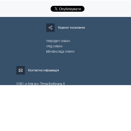
Корисні посилання
ПРЕЗИДЕНТ УКРАЇНИ
УРЯД УКРАЇНИ
ВЕРХОВНА РАДА УКРАЇНИ
Контактна інформація
01601, м.Київ, вул. Петра Болбочана, 8
Електронна адреса для звернень громадян:
gromada@rnbo.gov.ua
Телефони для надання інформації про звернення громадян та
запити на публічну інформацію: (044) 255-05-15, 255-06-49
Довідка про реєстрацію вхідної кореспонденції та інформація про
вихідну кореспонденцію Апарату РНБОУ: (044) 255-05-50, 255-06-34, 255-06-50
0-800-503-486 — «телефон довіри»
щодо протидії контрабанді та корупції на митниці