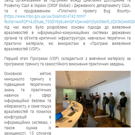
Захід організований за підтримки Фонду Цивільних Досліджень та
Розвитку США в Україні (CRDF Global) і Державного департаменту США,
ЗВЕРНЕННЯ ГРОМАДЯН
та є продовженням «Пілотного проекту Bug Bounty»
(
https://www.rnbo.gov.ua/ua/Diialnist/4742.html?
fbclid=IwAR2FY4JEfuea_75ODY9y8J4mGFXQwvwbtYj5ykO9eAfLzQX3kOwMIS
Звернення громадян
під час якого було розроблено основні підходи до виявлення
Електронне звернення
вразливостей в інформаційно-комунікаційних системах державних
органів та об’єктів критичної інфраструктури, навчальні теоретичні та
ДОСТУП ДО ПУБЛІЧНОЇ ІНФОРМАЦІЇ
практичні матеріали, які використані в «Програмі виявлення
вразливостей (VDP)».
Організація доступу до публічної інформації
Перший етап Програми (VDP) складається з вивчення матеріалу за
програмою тренінгу та самостійного виконання практичних завдань.
Запит на отримання публічної інформації
Облік публічної інформації
Основною метою
нинішнього тренінгу є
Питання запобігання корупції
підвищення теоретичних
знань та практичних
Публічні закупівлі
навичок у сфері
Внутрішній аудит
інформаційної безпеки та
кіберзахисту, а саме пошук
ДЕРЖАВНИЙ РЕЄСТР САНКЦІЙ
вразливостей та помилок
конфігурацій в
інформаційних системах, і
також оцінка їх
захищеності. 15 слухачів