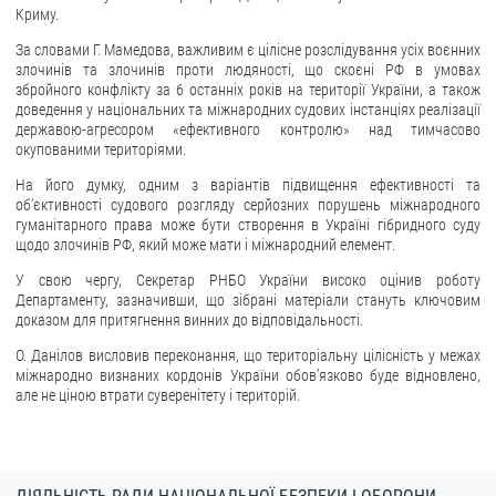
Криму.
ЗВЕРНЕННЯ ГРОМАДЯН
За словами Г. Мамедова, важливим є цілісне розслідування усіх воєнних
злочинів та злочинів проти людяності, що скоєні РФ в умовах
Звернення громадян
збройного конфлікту за 6 останніх років на території України, а також
доведення у національних та міжнародних судових інстанціях реалізації
Електронне звернення
державою-агресором «ефективного контролю» над тимчасово
окупованими територіями.
ДОСТУП ДО ПУБЛІЧНОЇ ІНФОРМАЦІЇ
На його думку, одним з варіантів підвищення ефективності та
об’єктивності судового розгляду серйозних порушень міжнародного
Організація доступу до публічної інформації
гуманітарного права може бути створення в Україні гібридного суду
Запит на отримання публічної інформації
щодо злочинів РФ, який може мати і міжнародний елемент.
Облік публічної інформації
У свою чергу, Секретар РНБО України високо оцінив роботу
Департаменту, зазначивши, що зібрані матеріали стануть ключовим
Питання запобігання корупції
доказом для притягнення винних до відповідальності.
Публічні закупівлі
О. Данілов висловив переконання, що територіальну цілісність у межах
Внутрішній аудит
міжнародно визнаних кордонів України обов’язково буде відновлено,
але не ціною втрати суверенітету і територій.
ДЕРЖАВНИЙ РЕЄСТР САНКЦІЙ