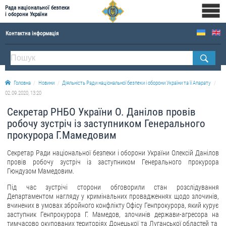
Рада національної безпеки
і оборони України
Контактна інформація
ПРО РНБОУ
Склад Ради національної безпеки і оборони України
Головна
Новини
Діяльність Ради національної безпеки і оборони України та її Апарату
Апарат Ради національної безпеки і оборони України
02.09.2020, 13:20
Правова основа діяльності Ради національної безпеки і оборони України
Секретар РНБО України О. Данілов провів
Історична довідка про діяльність Ради національної безпеки і оборони України
робочу зустріч із заступником Генерального
прокурора Г.Мамедовим
ОФІЦІЙНІ ДОКУМЕНТИ
Секретар Ради національної безпеки і оборони України Олексій Данілов
ПРЕСЦЕНТР
провів робочу зустріч із заступником Генерального прокурора
Гюндузом Мамедовим.
Новини
Під час зустрічі сторони обговорили стан розслідування
Drone Deals
Департаментом нагляду у кримінальних провадженнях щодо злочинів,
вчинених в умовах збройного конфлікту Офісу Генпрокурора, який курує
Фотогалерея
заступник Генпрокурора Г. Мамедов, злочинів держави-агресора на
тимчасово окупованих територіях Донецької та Луганської областей та
Відеогалерея