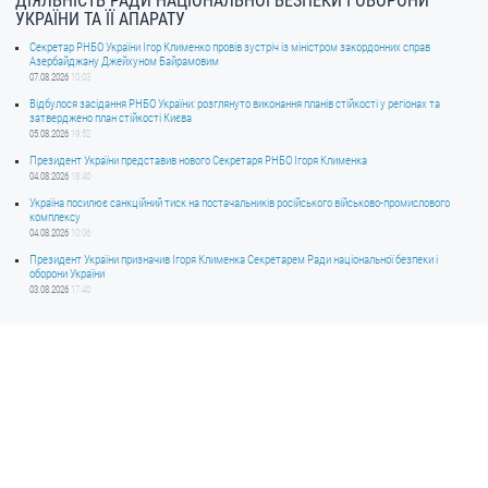
ДІЯЛЬНІСТЬ РАДИ НАЦІОНАЛЬНОЇ БЕЗПЕКИ І ОБОРОНИ
УКРАЇНИ ТА ЇЇ АПАРАТУ
Секретар РНБО України Ігор Клименко провів зустріч із міністром закордонних справ
Азербайджану Джейхуном Байрамовим
07.08.2026
10:03
Відбулося засідання РНБО України: розглянуто виконання планів стійкості у регіонах та
затверджено план стійкості Києва
05.08.2026
19:52
Президент України представив нового Секретаря РНБО Ігоря Клименка
04.08.2026
18:40
Україна посилює санкційний тиск на постачальників російського військово-промислового
комплексу
04.08.2026
10:06
Президент України призначив Ігоря Клименка Секретарем Ради національної безпеки і
оборони України
03.08.2026
17:40