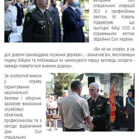
ветеранів Сил
спеціальних операцій
ЗВЕРНЕННЯ ГРОМАДЯН
ЗСУ з професійним
святом, М. Коваль
підкреслив, що
Звернення громадян
сьогодні бійці ССО є
Електронне звернення
справжньою елітою
Збройних Сил України.
ДОСТУП ДО ПУБЛІЧНОЇ ІНФОРМАЦІЇ
«Ви не на словах, а на
ділі довели самовіддане служіння державі», - зазначив він, висловивши
Організація доступу до публічної інформації
подяку бійцям та побажавши їм «виконувати першу заповідь солдата -
завжди повертатися живими додому».
Запит на отримання публічної інформації
Облік публічної інформації
За особистий внесок
у справу
Питання запобігання корупції
гарантування
національної
Публічні закупівлі
безпеки і оборони,
Внутрішній аудит
зразкове виконання
службових
ДЕРЖАВНИЙ РЕЄСТР САНКЦІЙ
обов’язків,
професіоналізм та з
нагоди відзначення
Дня Сил
спеціальних