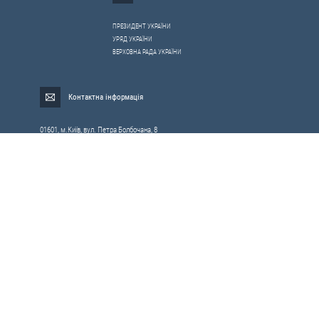
ПРЕЗИДЕНТ УКРАЇНИ
УРЯД УКРАЇНИ
ВЕРХОВНА РАДА УКРАЇНИ
Контактна інформація
01601, м.Київ, вул. Петра Болбочана, 8
Електронна адреса для звернень громадян:
gromada@rnbo.gov.ua
Телефони для надання інформації про звернення громадян та
запити на публічну інформацію: (044) 255-05-15, 255-06-49
Довідка про реєстрацію вхідної кореспонденції та інформація про
вихідну кореспонденцію Апарату РНБОУ: (044) 255-05-50, 255-06-34, 255-06-50
0-800-503-486 — «телефон довіри»
щодо протидії контрабанді та корупції на митниці
Слідкуй в соцмережах