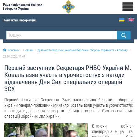
Рада національної безпеки
і оборони України
Контактна інформація
ПРО РНБОУ
Склад Ради національної безпеки і оборони України
Головна
Новини
Діяльність Ради національної безпеки і оборони України та її Апарату
Апарат Ради національної безпеки і оборони України
29.07.2020, 11:44
Правова основа діяльності Ради національної безпеки і оборони України
Перший заступник Секретаря РНБО України М.
Історична довідка про діяльність Ради національної безпеки і оборони України
Коваль взяв участь в урочистостях з нагоди
відзначення Дня Сил спеціальних операцій
ОФІЦІЙНІ ДОКУМЕНТИ
ЗСУ
ПРЕСЦЕНТР
Перший заступник Секретаря Ради національної безпеки і оборони
України генерал-полковник Михайло Коваль взяв участь в урочистостях
Новини
з нагоди відзначення четвертої річниці створення Сил спеціальних
операцій Збройних Сил України.
Drone Deals
Вітаючи воїнів-
Фотогалерея
спецпризначенців та
Відеогалерея