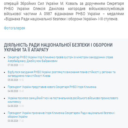
операцій Збройних Сил України М. Коваль за дорученням Секретаря
РНБО України Олексія Данілова нагородив військовослужбовців
військової частини А 0987 відзнаками РНБО України – медалями
«Відзнака Ради національної безпеки і оборони України» І-ІІІ ступенів.
Фотогалерея
ДІЯЛЬНІСТЬ РАДИ НАЦІОНАЛЬНОЇ БЕЗПЕКИ І ОБОРОНИ
УКРАЇНИ ТА ЇЇ АПАРАТУ
Секретар РНБО України Ігор Клименко провів зустріч із міністром закордонних справ
Азербайджану Джейхуном Байрамовим
07.08.2026
10:03
Відбулося засідання РНБО України: розглянуто виконання планів стійкості у регіонах та
затверджено план стійкості Києва
05.08.2026
19:52
Президент України представив нового Секретаря РНБО Ігоря Клименка
04.08.2026
18:40
Україна посилює санкційний тиск на постачальників російського військово-промислового
комплексу
04.08.2026
10:06
Президент України призначив Ігоря Клименка Секретарем Ради національної безпеки і
оборони України
03.08.2026
17:40