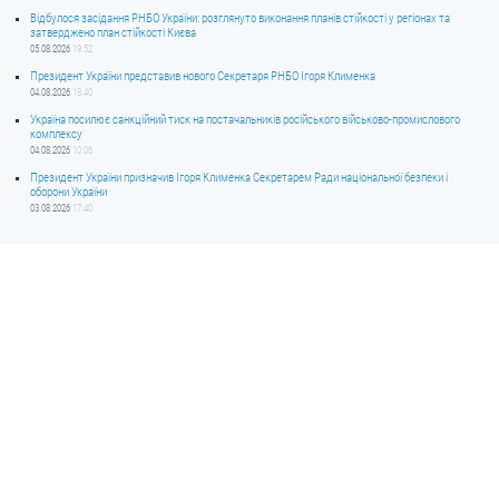
Відбулося засідання РНБО України: розглянуто виконання планів стійкості у регіонах та
затверджено план стійкості Києва
05.08.2026
19:52
Президент України представив нового Секретаря РНБО Ігоря Клименка
04.08.2026
18:40
Україна посилює санкційний тиск на постачальників російського військово-промислового
комплексу
04.08.2026
10:06
Президент України призначив Ігоря Клименка Секретарем Ради національної безпеки і
оборони України
03.08.2026
17:40