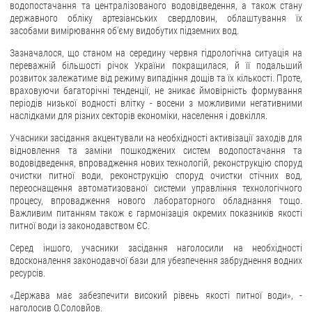
водопостачання та централізованого водовідведення, а також стану
державного обліку артезіанських свердловин, облаштування їх
ЗВЕРНЕННЯ ГРОМАДЯН
засобами вимірювання об’єму видобутих підземних вод.
Звернення громадян
Зазначалося, що станом на середину червня гідрологічна ситуація на
переважній більшості річок України покращилася, й її подальший
Електронне звернення
розвиток залежатиме від режиму випадіння дощів та їх кількості. Проте,
враховуючи багаторічні тенденції, не зникає ймовірність формування
ДОСТУП ДО ПУБЛІЧНОЇ ІНФОРМАЦІЇ
періодів низької водності влітку - восени з можливими негативними
наслідками для різних секторів економіки, населення і довкілля.
Організація доступу до публічної інформації
Учасники засідання акцентували на необхідності активізації заходів для
Запит на отримання публічної інформації
відновлення та заміни пошкоджених систем водопостачання та
водовідведення, впровадження нових технологій, реконструкцію споруд
Облік публічної інформації
очистки питної води, реконструкцію споруд очистки стічних вод,
переоснащення автоматизованої системи управління технологічного
Питання запобігання корупції
процесу, впровадження нового лабораторного обладнання тощо.
Публічні закупівлі
Важливим питанням також є гармонізація окремих показників якості
питної води із законодавством ЄС.
Внутрішній аудит
Серед іншого, учасники засідання наголосили на необхідності
ДЕРЖАВНИЙ РЕЄСТР САНКЦІЙ
вдосконалення законодавчої бази для убезпечення забруднення водних
ресурсів.
«Держава має забезпечити високий рівень якості питної води», -
наголосив О.Соловйов.