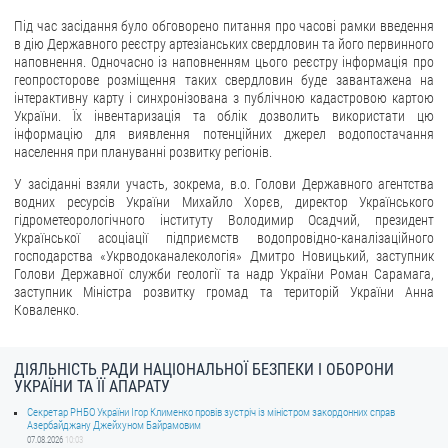
Під час засідання було обговорено питання про часові рамки введення
в дію Державного реєстру артезіанських свердловин та його первинного
наповнення. Одночасно із наповненням цього реєстру інформація про
геопросторове розміщення таких свердловин буде завантажена на
інтерактивну карту і синхронізована з публічною кадастровою картою
України. Їх інвентаризація та облік дозволить використати цю
інформацію для виявлення потенційних джерел водопостачання
населення при плануванні розвитку регіонів.
У засіданні взяли участь, зокрема, в.о. Голови Державного агентства
водних ресурсів України Михайло Хорєв, директор Українського
гідрометеорологічного інституту Володимир Осадчий, президент
Української асоціації підприємств водопровідно-каналізаційного
господарства «Укрводоканалекологія» Дмитро Новицький, заступник
Голови Державної служби геології та надр України Роман Сарамага,
заступник Міністра розвитку громад та територій України Анна
Коваленко.
ДІЯЛЬНІСТЬ РАДИ НАЦІОНАЛЬНОЇ БЕЗПЕКИ І ОБОРОНИ
УКРАЇНИ ТА ЇЇ АПАРАТУ
Секретар РНБО України Ігор Клименко провів зустріч із міністром закордонних справ
Азербайджану Джейхуном Байрамовим
07.08.2026
10:03