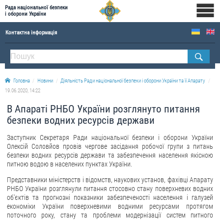
Рада національної безпеки
і оборони України
Контактна інформація
ПРО РНБОУ
Склад Ради національної безпеки і оборони України
Головна
Новини
Діяльність Ради національної безпеки і оборони України та її Апарату
Апарат Ради національної безпеки і оборони України
19.06.2020, 14:22
Правова основа діяльності Ради національної безпеки і оборони України
В Апараті РНБО України розглянуто питання
Історична довідка про діяльність Ради національної безпеки і оборони України
безпеки водних ресурсів держави
ОФІЦІЙНІ ДОКУМЕНТИ
Заступник Секретаря Ради національної безпеки і оборони України
Олексій Соловйов провів чергове засідання робочої групи з питань
ПРЕСЦЕНТР
безпеки водних ресурсів держави та забезпечення населення якісною
питною водою в населених пунктах України.
Новини
Представники міністерств і відомств, наукових установ, фахівці Апарату
РНБО України розглянули питання стосовно стану поверхневих водних
Drone Deals
об’єктів та прогнозні показники забезпеченості населення і галузей
Фотогалерея
економіки України поверхневими водними ресурсами протягом
поточного року, стану та проблеми модернізації систем питного
Відеогалерея