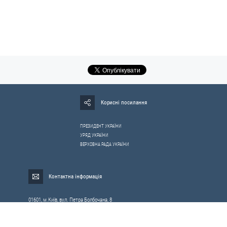
Корисні посилання
ПРЕЗИДЕНТ УКРАЇНИ
УРЯД УКРАЇНИ
ВЕРХОВНА РАДА УКРАЇНИ
Контактна інформація
01601, м.Київ, вул. Петра Болбочана, 8
Електронна адреса для звернень громадян:
gromada@rnbo.gov.ua
Телефони для надання інформації про звернення громадян та