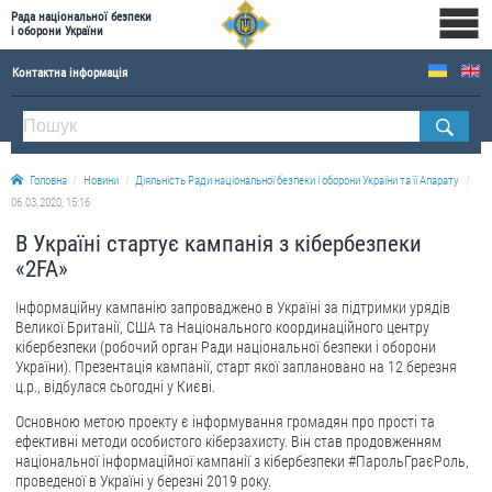
Рада національної безпеки
і оборони України
Контактна інформація
ПРО РНБОУ
Склад Ради національної безпеки і оборони України
Головна
Новини
Діяльність Ради національної безпеки і оборони України та її Апарату
Апарат Ради національної безпеки і оборони України
06.03.2020, 15:16
Правова основа діяльності Ради національної безпеки і оборони України
В Україні стартує кампанія з кібербезпеки
Історична довідка про діяльність Ради національної безпеки і оборони України
«2FA»
ОФІЦІЙНІ ДОКУМЕНТИ
Інформаційну кампанію запроваджено в Україні за підтримки урядів
Великої Британії, США та Національного координаційного центру
ПРЕСЦЕНТР
кібербезпеки (робочий орган Ради національної безпеки і оборони
України). Презентація кампанії, старт якої заплановано на 12 березня
ц.р., відбулася сьогодні у Києві.
Новини
Основною метою проекту є інформування громадян про прості та
Drone Deals
ефективні методи особистого кіберзахисту. Він став продовженням
Фотогалерея
національної інформаційної кампанії з кібербезпеки #ПарольГраєРоль,
проведеної в Україні у березні 2019 року.
Відеогалерея