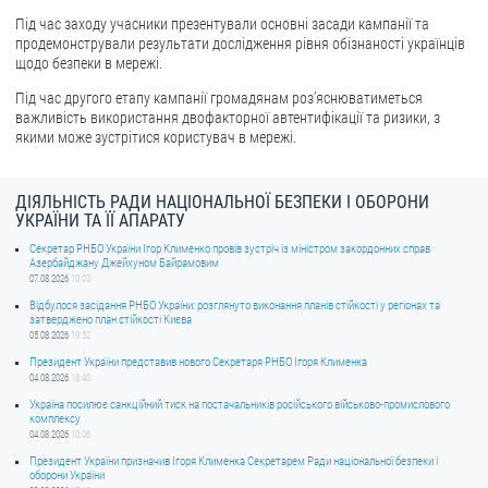
Під час заходу учасники презентували основні засади кампанії та
ЗВЕРНЕННЯ ГРОМАДЯН
продемонстрували результати дослідження рівня обізнаності українців
щодо безпеки в мережі.
Звернення громадян
Під час другого етапу кампанії громадянам роз’яснюватиметься
Електронне звернення
важливість використання двофакторної автентифікації та ризики, з
якими може зустрітися користувач в мережі.
ДОСТУП ДО ПУБЛІЧНОЇ ІНФОРМАЦІЇ
ДІЯЛЬНІСТЬ РАДИ НАЦІОНАЛЬНОЇ БЕЗПЕКИ І ОБОРОНИ
Організація доступу до публічної інформації
УКРАЇНИ ТА ЇЇ АПАРАТУ
Запит на отримання публічної інформації
Секретар РНБО України Ігор Клименко провів зустріч із міністром закордонних справ
Азербайджану Джейхуном Байрамовим
Облік публічної інформації
07.08.2026
10:03
Питання запобігання корупції
Відбулося засідання РНБО України: розглянуто виконання планів стійкості у регіонах та
затверджено план стійкості Києва
Публічні закупівлі
05.08.2026
19:52
Внутрішній аудит
Президент України представив нового Секретаря РНБО Ігоря Клименка
04.08.2026
18:40
ДЕРЖАВНИЙ РЕЄСТР САНКЦІЙ
Україна посилює санкційний тиск на постачальників російського військово-промислового
комплексу
04.08.2026
10:06
Президент України призначив Ігоря Клименка Секретарем Ради національної безпеки і
оборони України