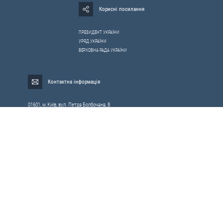
Корисні посилання
ПРЕЗИДЕНТ УКРАЇНИ
УРЯД УКРАЇНИ
ВЕРХОВНА РАДА УКРАЇНИ
Контактна інформація
01601, м.Київ, вул. Петра Болбочана, 8
Електронна адреса для звернень громадян:
gromada@rnbo.gov.ua
Телефони для надання інформації про звернення громадян та
запити на публічну інформацію: (044) 255-05-15, 255-06-49
Довідка про реєстрацію вхідної кореспонденції та інформація про
вихідну кореспонденцію Апарату РНБОУ: (044) 255-05-50, 255-06-34, 255-06-50
0-800-503-486 — «телефон довіри»
щодо протидії контрабанді та корупції на митниці
Слідкуй в соцмережах