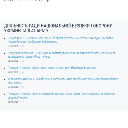
ДІЯЛЬНІСТЬ РАДИ НАЦІОНАЛЬНОЇ БЕЗПЕКИ І ОБОРОНИ
УКРАЇНИ ТА ЇЇ АПАРАТУ
Секретар РНБО України Ігор Клименко провів зустріч із міністром закордонних справ
Азербайджану Джейхуном Байрамовим
07.08.2026
10:03
Відбулося засідання РНБО України: розглянуто виконання планів стійкості у регіонах та
затверджено план стійкості Києва
05.08.2026
19:52
Президент України представив нового Секретаря РНБО Ігоря Клименка
04.08.2026
18:40
Україна посилює санкційний тиск на постачальників російського військово-промислового
комплексу
04.08.2026
10:06
Президент України призначив Ігоря Клименка Секретарем Ради національної безпеки і
оборони України
03.08.2026
17:40