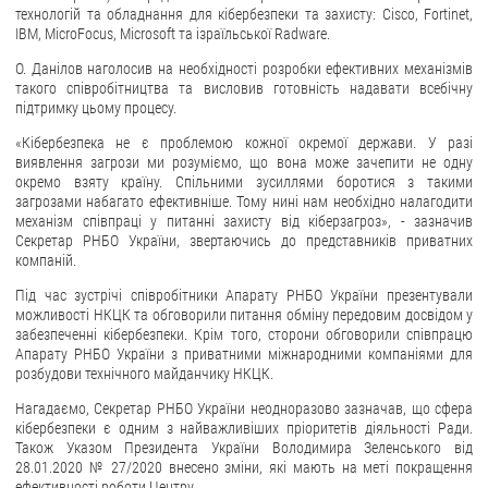
технологій та обладнання для кібербезпеки та захисту: Cisco, Fortinet,
IBM, MicroFocus, Microsoft та ізраїльської Radware.
ЗВЕРНЕННЯ ГРОМАДЯН
О. Данілов наголосив на необхідності розробки ефективних механізмів
Звернення громадян
такого співробітництва та висловив готовність надавати всебічну
підтримку цьому процесу.
Електронне звернення
«Кібербезпека не є проблемою кожної окремої держави. У разі
ДОСТУП ДО ПУБЛІЧНОЇ ІНФОРМАЦІЇ
виявлення загрози ми розуміємо, що вона може зачепити не одну
окремо взяту країну. Спільними зусиллями боротися з такими
загрозами набагато ефективніше. Тому нині нам необхідно налагодити
Організація доступу до публічної інформації
механізм співпраці у питанні захисту від кіберзагроз», - зазначив
Запит на отримання публічної інформації
Секретар РНБО України, звертаючись до представників приватних
компаній.
Облік публічної інформації
Під час зустрічі співробітники Апарату РНБО України презентували
Питання запобігання корупції
можливості НКЦК та обговорили питання обміну передовим досвідом у
Публічні закупівлі
забезпеченні кібербезпеки. Крім того, сторони обговорили співпрацю
Апарату РНБО України з приватними міжнародними компаніями для
Внутрішній аудит
розбудови технічного майданчику НКЦК.
ДЕРЖАВНИЙ РЕЄСТР САНКЦІЙ
Нагадаємо, Секретар РНБО України неодноразово зазначав, що сфера
кібербезпеки є одним з найважливіших пріоритетів діяльності Ради.
Також Указом Президента України Володимира Зеленського від
28.01.2020 № 27/2020 внесено зміни, які мають на меті покращення
ефективності роботи Центру.