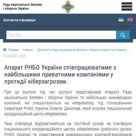
Рада національної безпеки
і оборони України
Контактна інформація
ПРО РНБОУ
Склад Ради національної безпеки і оборони України
Головна
Новини
Діяльність Ради національної безпеки і оборони України та її Апарату
Апарат Ради національної безпеки і оборони України
14.02.2020, 13:23
Правова основа діяльності Ради національної безпеки і оборони України
Апарат РНБО України співпрацюватиме з
Історична довідка про діяльність Ради національної безпеки і оборони України
найбільшими приватними компаніями у
протидії кіберзагрозам.
ОФІЦІЙНІ ДОКУМЕНТИ
Про це йшлося під час зустрічі представників Апарату Ради
ПРЕСЦЕНТР
національної безпеки і оборони України та найбільших міжнародних
компаній, які спеціалізуються на кібербезпеці, під головуванням
Новини
Секретаря РНБО України Олексія Данілова, який очолює Національний
координаційний центр кібербезпеки.
Drone Deals
Така співпраця відбуватиметься на постійній основі на платформі
Фотогалерея
Національного координаційного центру кібербезпеки (робочого органу
РНБО України) та представників американських компаній-виробників
Відеогалерея