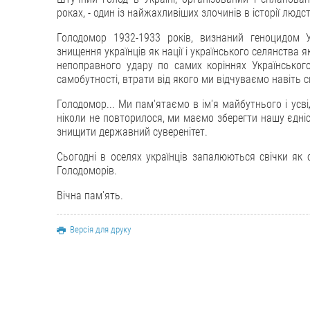
роках, - один із найжахливіших злочинів в історії людс
Голодомор 1932-1933 років, визнаний геноцидом У
знищення українців як нації і українського селянства 
непоправного удару по самих коріннях Українського 
самобутності, втрати від якого ми відчуваємо навіть с
Голодомор... Ми пам'ятаємо в ім'я майбутнього і усв
ніколи не повторилося, ми маємо зберегти нашу єдність
знищити державний суверенітет.
Сьогодні в оселях українців запалюються свічки як с
Голодоморів.
Вічна пам'ять.
Версія для друку