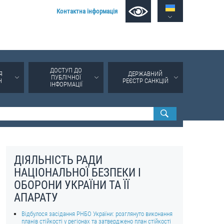
Контактна інформація
ДОСТУП ДО
Я
ДЕРЖАВНИЙ
ПУБЛІЧНОЇ
Н
РЕЄСТР САНКЦІЙ
ІНФОРМАЦІЇ
ДІЯЛЬНІСТЬ РАДИ
НАЦІОНАЛЬНОЇ БЕЗПЕКИ І
ОБОРОНИ УКРАЇНИ ТА ЇЇ
АПАРАТУ
Відбулося засідання РНБО України: розглянуто виконання
планів стійкості у регіонах та затверджено план стійкості