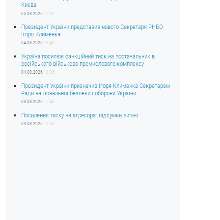
Києва
05.08.2026
19:52
Президент України представив нового Секретаря РНБО
Ігоря Клименка
04.08.2026
18:40
Україна посилює санкційний тиск на постачальників
російського військово-промислового комплексу
04.08.2026
10:06
Президент України призначив Ігоря Клименка Секретарем
Ради національної безпеки і оборони України
03.08.2026
17:40
Посилення тиску на агресора: підсумки липня
03.08.2026
11:50