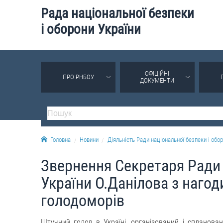
Рада національної безпеки
і оборони України
ОФІЦІЙНІ
ПРО РНБОУ
ДОКУМЕНТИ
Головна
Новини
Діяльність Ради національної безпеки і обор
Звернення Секретаря Ради 
України О.Данілова з нагод
голодоморів
Штучний голод в Україні, організований і спланов