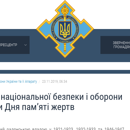
ЗВЕРНЕНН
ПРЕСЦЕНТР
ГРОМАДЯ
они України та її Апарату
23.11.2019, 06:34
національної безпеки і оборони
и Дня пам’яті жертв
аний радянською владою у 1921-1923, 1932-1933 та 1946-1947