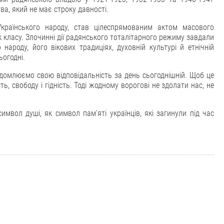
тва, який не має строку давності.
країнського народу, став цілеспрямованим актом масового
як класу. Злочинні дії радянського тоталітарного режиму завдали
народу, його вікових традиціях, духовній культурі й етнічній
ьогодні.
ідомлюємо свою відповідальність за день сьогоднішній. Щоб це
, свободу і гідність. Тоді жодному ворогові не здолати нас, не
имвол душі, як символ пам'яті українців, які загинули під час