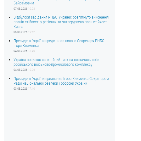
Байрамовим
07.08.2026
10:03
Відбулося засідання РНБО України: розглянуто виконання
планів стійкості у регіонах та затверджено план стійкості
Києва
05.08.2026
19:52
Президент України представив нового Секретаря РНБО
Ігоря Клименка
04.08.2026
18:40
Україна посилює санкційний тиск на постачальників
російського військово-промислового комплексу
04.08.2026
10:06
Президент України призначив Ігоря Клименка Секретарем
Ради національної безпеки і оборони України
03.08.2026
17:40