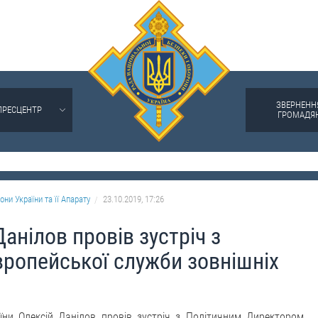
ЗВЕРНЕНН
ПРЕСЦЕНТР
ГРОМАДЯ
они України та її Апарату
23.10.2019, 17:26
анілов провів зустріч з
ропейської служби зовнішніх
їни Олексій Данілов провів зустріч з Політичним Директором