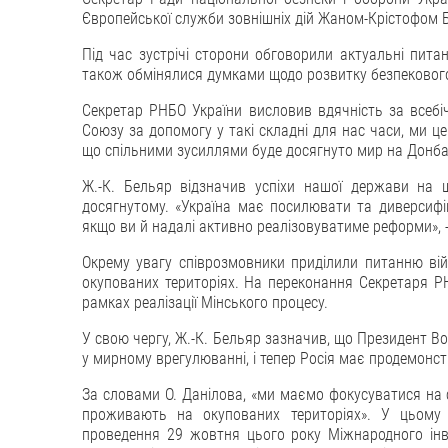
Європейської служби зовнішніх дій Жаном-Крістофом 
Під час зустрічі сторони обговорили актуальні пит
також обмінялися думками щодо розвитку безпекового
Секретар РНБО України висловив вдячність за всебі
Союзу за допомогу у такі складні для нас часи, ми це
що спільними зусиллями буде досягнуто мир на Донба
Ж.-К. Бельяр відзначив успіхи нашої держави на
досягнутому. «Україна має посилювати та диверсифік
якщо ви й надалі активно реалізовуватиме реформи», -
Окрему увагу співрозмовники приділили питанню вій
окупованих територіях. На переконання Секретаря РНБ
рамках реалізації Мінського процесу.
У свою чергу, Ж.-К. Бельяр зазначив, що Президент В
у мирному врегулюванні, і тепер Росія має продемонст
За словами О. Данілова, «ми маємо фокусуватися на 
проживають на окупованих територіях». У цьому 
проведення 29 жовтня цього року Міжнародного інве