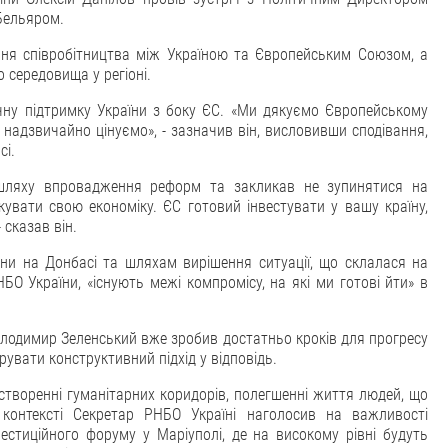
Бельяром.
ання співробітництва між Україною та Європейським Союзом, а
 середовища у регіоні.
чну підтримку України з боку ЄС. «Ми дякуємо Європейському
 надзвичайно цінуємо», - зазначив він, висловивши сподівання,
сі.
 шляху впровадження реформ та закликав не зупинятися на
увати свою економіку. ЄС готовий інвестувати у вашу країну,
 сказав він.
ни на Донбасі та шляхам вирішення ситуації, що склалася на
О України, «існують межі компромісу, на які ми готові йти» в
олодимир Зеленський вже зробив достатньо кроків для прогресу
рувати конструктивний підхід у відповідь.
створенні гуманітарних коридорів, полегшенні життя людей, що
контексті Секретар РНБО Україні наголосив на важливості
стиційного форуму у Маріуполі, де на високому рівні будуть