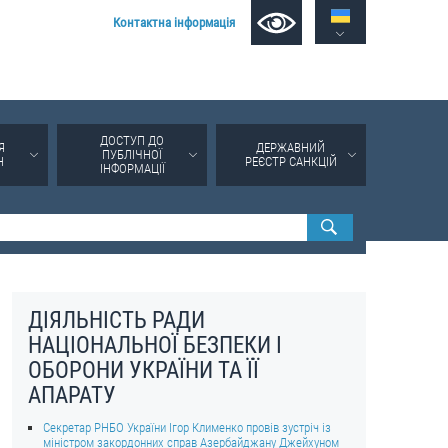
Контактна інформація
ДОСТУП ДО
Я
ДЕРЖАВНИЙ
ПУБЛІЧНОЇ
Н
РЕЄСТР САНКЦІЙ
ІНФОРМАЦІЇ
ДІЯЛЬНІСТЬ РАДИ
НАЦІОНАЛЬНОЇ БЕЗПЕКИ І
ОБОРОНИ УКРАЇНИ ТА ЇЇ
АПАРАТУ
Секретар РНБО України Ігор Клименко провів зустріч із
міністром закордонних справ Азербайджану Джейхуном