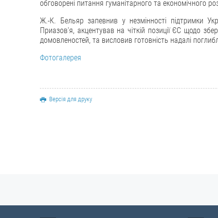
обговорені питання гуманітарного та економічного роз
Ж.-К. Бельяр запевнив у незмінності підтримки Укр
Приазов'я, акцентував на чіткій позиції ЄС щодо зб
домовленостей, та висловив готовність надалі поглиб
Фотогалерея
Версія для друку