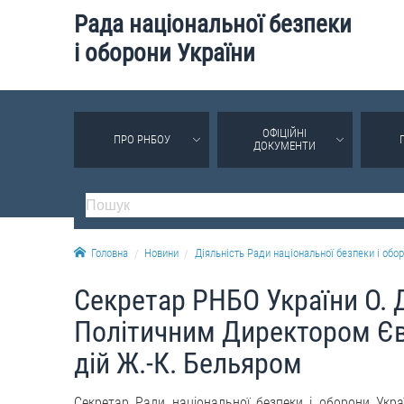
Рада національної безпеки
і оборони України
ОФІЦІЙНІ
ПРО РНБОУ
ДОКУМЕНТИ
Головна
Новини
Діяльність Ради національної безпеки і обор
Секретар РНБО України О. Д
Політичним Директором Єв
дій Ж.-К. Бельяром
Секретар Ради національної безпеки і оборони Укра