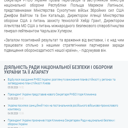
Секретаря РНБО України провів переговори із заступником Міністра
національної оборони Республіки Польща Мареком Лапіньскі,
ЗВЕРНЕННЯ ГРОМАДЯН
представниками Міністерства Сухопутних військ Збройних сил США
Джефом Вайтом та Енн Катальдо, Директором Агенції Міністерства
оборони США з питань захисту технологій Хейді Грант, Директором
Звернення громадян
Агентства МО США з питань міжнародного безпекового співробітництва
Електронне звернення
генерал-лейтенантом Чарльзом Хупером.
«Загалом позитивний результат та враження від виставки, і є над чим
ДОСТУП ДО ПУБЛІЧНОЇ ІНФОРМАЦІЇ
працювати спільно з нашими стратегічними партнерами заради
підвищення обороноздатності нашої країни», - підсумував він.
Організація доступу до публічної інформації
Запит на отримання публічної інформації
ДІЯЛЬНІСТЬ РАДИ НАЦІОНАЛЬНОЇ БЕЗПЕКИ І ОБОРОНИ
Облік публічної інформації
УКРАЇНИ ТА ЇЇ АПАРАТУ
Питання запобігання корупції
Відбулося засідання РНБО України: розглянуто виконання планів стійкості у регіонах та
затверджено план стійкості Києва
Публічні закупівлі
05.08.2026
19:52
Внутрішній аудит
Президент України представив нового Секретаря РНБО Ігоря Клименка
04.08.2026
18:40
ДЕРЖАВНИЙ РЕЄСТР САНКЦІЙ
Україна посилює санкційний тиск на постачальників російського військово-промислового
комплексу
04.08.2026
10:06
Президент України призначив Ігоря Клименка Секретарем Ради національної безпеки і
оборони України