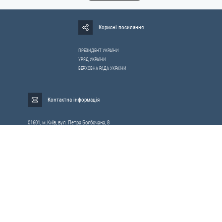
Корисні посилання
ПРЕЗИДЕНТ УКРАЇНИ
УРЯД УКРАЇНИ
ВЕРХОВНА РАДА УКРАЇНИ
Контактна інформація
01601, м.Київ, вул. Петра Болбочана, 8
Електронна адреса для звернень громадян:
gromada@rnbo.gov.ua
Телефони для надання інформації про звернення громадян та
запити на публічну інформацію: (044) 255-05-15, 255-06-49
Довідка про реєстрацію вхідної кореспонденції та інформація про
вихідну кореспонденцію Апарату РНБОУ: (044) 255-05-50, 255-06-34, 255-06-50
0-800-503-486 — «телефон довіри»
щодо протидії контрабанді та корупції на митниці
Слідкуй в соцмережах