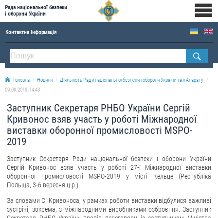
Рада національної безпеки
і оборони України
Контактна інформація
ПРО РНБОУ
Склад Ради національної безпеки і оборони України
Головна
Новини
Діяльність Ради національної безпеки і оборони України та її Апарату
Апарат Ради національної безпеки і оборони України
09.09.2019, 14:43
Правова основа діяльності Ради національної безпеки і оборони України
Заступник Секретаря РНБО України Сергій
Історична довідка про діяльність Ради національної безпеки і оборони України
Кривонос взяв участь у роботі Міжнародної
виставки оборонної промисловості MSPO-
ОФІЦІЙНІ ДОКУМЕНТИ
2019
ПРЕСЦЕНТР
Заступник Секретаря Ради національної безпеки і оборони України
Сергій Кривонос взяв участь у роботі 27-ї Міжнародної виставки
Новини
оборонної промисловості MSPO-2019 у місті Кельце (Республіка
Польща, 3-6 вересня ц.р.).
Drone Deals
За словами С. Кривоноса, у рамках роботи виставки відбулися важливі
Фотогалерея
зустрічі, зокрема, з міжнародними виробниками озброєння. Заступник
Відеогалерея