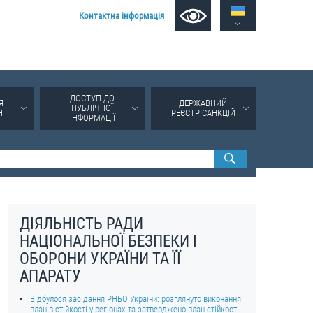
Контактна інформація
ДОСТУП ДО
Я
ДЕРЖАВНИЙ
ПУБЛІЧНОЇ
Н
РЕЄСТР САНКЦІЙ
ІНФОРМАЦІЇ
ДІЯЛЬНІСТЬ РАДИ
НАЦІОНАЛЬНОЇ БЕЗПЕКИ І
ОБОРОНИ УКРАЇНИ ТА ЇЇ
АПАРАТУ
Відбулося засідання РНБО України: розглянуто виконання
планів стійкості у регіонах та затверджено план стійкості