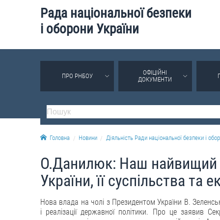
Рада національної безпеки
і оборони України
ОФІЦІЙНІ
ПРО РНБОУ
ДОКУМЕНТИ
Головна
Новини
Діяльність Ради національної безпеки і обор
О.Данилюк: Наш найвищий 
України, її суспільства та 
Нова влада на чолі з Президентом України В. Зеленс
і реалізації державної політики. Про це заявив С