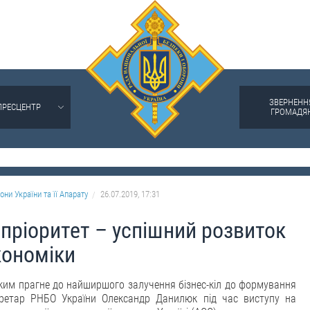
ЗВЕРНЕНН
ПРЕСЦЕНТР
ГРОМАДЯ
они України та її Апарату
26.07.2019, 17:31
пріоритет – успішний розвиток
економіки
ьким прагне до найширшого залучення бізнес-кіл до формування
екретар РНБО України Олександр Данилюк під час виступу на