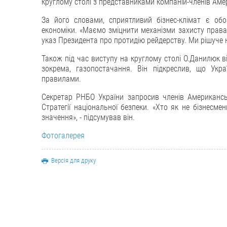
круглому столі з представниками компаній-членів Амер
За його словами, сприятливий бізнес-клімат є об
економіки. «Маємо зміцнити механізми захисту права 
указ Президента про протидію рейдерству. Ми рішуче н
Також під час виступу на круглому столі О.Данилюк ві
зокрема, газопостачання. Він підкреслив, що Укр
правилами.
Секретар РНБО України запросив членів Американськ
Стратегії національної безпеки. «Хто як не бізнес
значення», - підсумував він.
Фотогалерея
Версія для друку