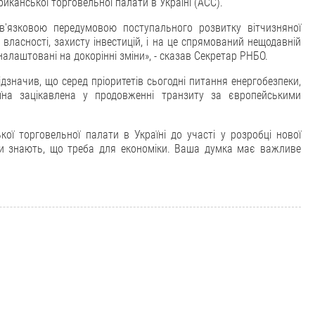
иканської торговельної палати в Україні (АСС).
ов'язковою передумовою поступального розвитку вітчизняної
власності, захисту інвестицій, і на це спрямований нещодавній
алаштовані на докорінні зміни», - сказав Секретар РНБО.
дзначив, що серед пріоритетів сьогодні питання енергобезпеки,
аїна зацікавлена у продовженні транзиту за європейськими
ої торговельної палати в Україні до участі у розробці нової
мени знають, що треба для економіки. Ваша думка має важливе