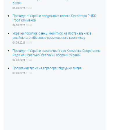
Києва
05.08.2026
19:52
Президент України представив нового Секретаря РНБО
Ігоря Клименка
04.08.2026
18:40
Україна посилює санкційний тиск на постачальників
російського військово-промислового комплексу
04.08.2026
10:06
Президент України призначив Ігоря Клименка Секретарем
Ради національної безпеки і оборони України
03.08.2026
17:40
Посилення тиску на агресора: підсумки липня
03.08.2026
11:50