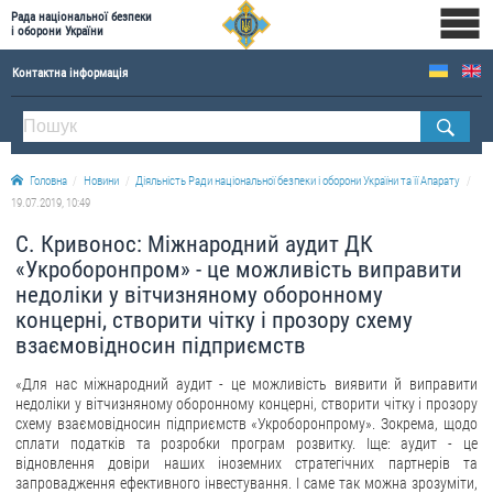
Рада національної безпеки
і оборони України
Контактна інформація
ПРО РНБОУ
Склад Ради національної безпеки і оборони України
Головна
Новини
Діяльність Ради національної безпеки і оборони України та її Апарату
Апарат Ради національної безпеки і оборони України
19.07.2019, 10:49
Правова основа діяльності Ради національної безпеки і оборони України
С. Кривонос: Міжнародний аудит ДК
Історична довідка про діяльність Ради національної безпеки і оборони України
«Укроборонпром» - це можливість виправити
недоліки у вітчизняному оборонному
ОФІЦІЙНІ ДОКУМЕНТИ
концерні, створити чітку і прозору схему
взаємовідносин підприємств
ПРЕСЦЕНТР
«Для нас міжнародний аудит - це можливість виявити й виправити
Новини
недоліки у вітчизняному оборонному концерні, створити чітку і прозору
схему взаємовідносин підприємств «Укроборонпрому». Зокрема, щодо
Drone Deals
сплати податків та розробки програм розвитку. Іще: аудит - це
Фотогалерея
відновлення довіри наших іноземних стратегічних партнерів та
запровадження ефективного інвестування. І саме так можна зрозуміти,
Відеогалерея