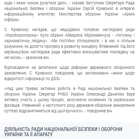
куди і яким чином рухатися далі», - сказав Заступник Секретаря Ради
національної безпеки і оборони України Сергій Кривонос в інтерв'ю
ЗВЕРНЕННЯ ГРОМАДЯН
інформаційному агентству Міністерства оборони України «Армія
Інформ».
Звернення громадян
С. Кривонос нагадав, що нещодавно головою наглядової ради
Електронне звернення
«Укроборонпрому» було обрано Айвараса Абромавичуса - «потужну і
харизматичну людину». «Ми постійно спілкуємося, і в нас є спільне
ДОСТУП ДО ПУБЛІЧНОЇ ІНФОРМАЦІЇ
розуміння, як досягти прогресу в розвитку концерну. Впевнений: під його
керівництвом наглядова рада ефективно виконуватиме покладену на
неї місію», - зазначив він.
Організація доступу до публічної інформації
Запит на отримання публічної інформації
Відповідаючи на запитання щодо реформи державного оборонного
замовлення, С. Кривонос повідомив, що заплановано «зміни щодо
Облік публічної інформації
відкритості інформації по ДОЗ».
Питання запобігання корупції
«Над цим триває активна робота в Раді національної безпеки та
Публічні закупівлі
оборони України. Секретар РНБО України Олександр Данилюк бере
активну участь у цьому процесі, залучаючи іноземних та українських
Внутрішній аудит
фахівців. Упевнений: з наступного року державне оборонне замовлення
суттєво відрізнятиметься від цьогорічного», - повідомив він.
ДЕРЖАВНИЙ РЕЄСТР САНКЦІЙ
ДІЯЛЬНІСТЬ РАДИ НАЦІОНАЛЬНОЇ БЕЗПЕКИ І ОБОРОНИ
УКРАЇНИ ТА ЇЇ АПАРАТУ