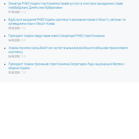
Секретар РНБО України Ігор Клименко провів зустріч із міністром закордонних справ
Азербайджану Джейхуном Байрамовим
07.08.2026
10:03
Відбулося засідання РНБО України: розглянуто виконання планів стійкості у регіонах та
затверджено план стійкості Києва
05.08.2026
19:52
Президент України представив нового Секретаря РНБО Ігоря Клименка
04.08.2026
18:40
Україна посилює санкційний тиск на постачальників російського військово-промислового
комплексу
04.08.2026
10:06
Президент України призначив Ігоря Клименка Секретарем Ради національної безпеки і
оборони України
03.08.2026
17:40