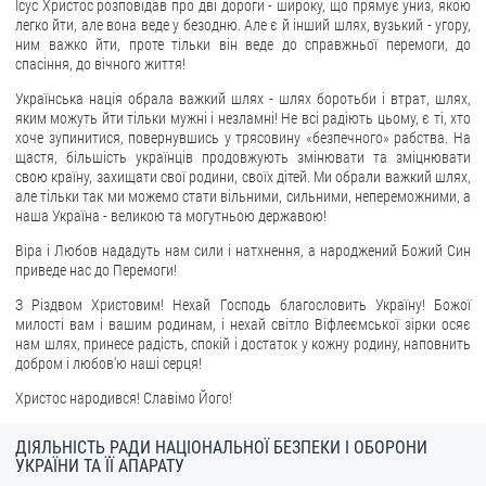
Ісус Христос розповідав про дві дороги - широку, що прямує униз, якою
легко йти, але вона веде у безодню. Але є й інший шлях, вузький - угору,
ЗВЕРНЕННЯ ГРОМАДЯН
ним важко йти, проте тільки він веде до справжньої перемоги, до
спасіння, до вічного життя!
Звернення громадян
Українська нація обрала важкий шлях - шлях боротьби і втрат, шлях,
Електронне звернення
яким можуть йти тільки мужні і незламні! Не всі радіють цьому, є ті, хто
хоче зупинитися, повернувшись у трясовину «безпечного» рабства. На
ДОСТУП ДО ПУБЛІЧНОЇ ІНФОРМАЦІЇ
щастя, більшість українців продовжують змінювати та зміцнювати
свою країну, захищати свої родини, своїх дітей. Ми обрали важкий шлях,
але тільки так ми можемо стати вільними, сильними, непереможними, а
Організація доступу до публічної інформації
наша Україна - великою та могутньою державою!
Запит на отримання публічної інформації
Віра і Любов нададуть нам сили і натхнення, а народжений Божий Син
Облік публічної інформації
приведе нас до Перемоги!
Питання запобігання корупції
З Різдвом Христовим! Нехай Господь благословить Україну! Божої
милості вам і вашим родинам, і нехай світло Віфлеємської зірки осяє
Публічні закупівлі
нам шлях, принесе радість, спокій і достаток у кожну родину, наповнить
Внутрішній аудит
добром і любов'ю наші серця!
Христос народився! Славімо Його!
ДЕРЖАВНИЙ РЕЄСТР САНКЦІЙ
ДІЯЛЬНІСТЬ РАДИ НАЦІОНАЛЬНОЇ БЕЗПЕКИ І ОБОРОНИ
УКРАЇНИ ТА ЇЇ АПАРАТУ