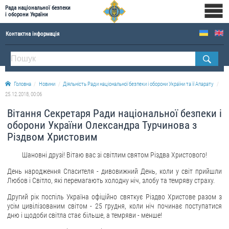
Рада національної безпеки
і оборони України
Контактна інформація
ПРО РНБОУ
Склад Ради національної безпеки і оборони України
Головна
Новини
Діяльність Ради національної безпеки і оборони України та її Апарату
Апарат Ради національної безпеки і оборони України
25.12.2018, 00:06
Правова основа діяльності Ради національної безпеки і оборони України
Вітання Секретаря Ради національної безпеки і
Історична довідка про діяльність Ради національної безпеки і оборони України
оборони України Олександра Турчинова з
Різдвом Христовим
ОФІЦІЙНІ ДОКУМЕНТИ
Шановні друзі! Вітаю вас зі світлим святом Різдва Христового!
ПРЕСЦЕНТР
День народження Спасителя - дивовижний День, коли у світ прийшли
Любов і Світло, які перемагають холодну ніч, злобу та темряву страху.
Новини
Другий рік поспіль Україна офіційно святкує Різдво Христове разом з
Drone Deals
усім цивілізованим світом - 25 грудня, коли ніч починає поступатися
Фотогалерея
дню і щодоби світла стає більше, а темряви - менше!
Відеогалерея