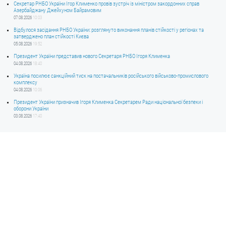
Секретар РНБО України Ігор Клименко провів зустріч із міністром закордонних справ
Азербайджану Джейхуном Байрамовим
07.08.2026
10:03
Відбулося засідання РНБО України: розглянуто виконання планів стійкості у регіонах та
затверджено план стійкості Києва
05.08.2026
19:52
Президент України представив нового Секретаря РНБО Ігоря Клименка
04.08.2026
18:40
Україна посилює санкційний тиск на постачальників російського військово-промислового
комплексу
04.08.2026
10:06
Президент України призначив Ігоря Клименка Секретарем Ради національної безпеки і
оборони України
03.08.2026
17:40