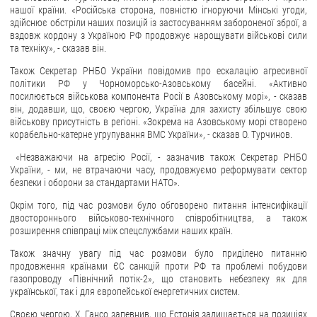
нашої країни. «Російська сторона, повністю ігноруючи Мінські угоди,
здійснює обстріли наших позицій із застосуванням забороненої зброї, а
ЗВЕРНЕННЯ ГРОМАДЯН
вздовж кордону з Україною РФ продовжує нарощувати військові сили
та техніку», - сказав він.
Звернення громадян
Також Секретар РНБО України повідомив про ескалацію агресивної
Електронне звернення
політики РФ у Чорноморсько-Азовському басейні. «Активно
посилюється військова компонента Росії в Азовському морі», - сказав
ДОСТУП ДО ПУБЛІЧНОЇ ІНФОРМАЦІЇ
він, додавши, що, своєю чергою, Україна для захисту збільшує свою
військову присутність в регіоні. «Зокрема на Азовському морі створено
Організація доступу до публічної інформації
корабельно-катерне угрупування ВМС України», - сказав О. Турчинов.
Запит на отримання публічної інформації
«Незважаючи на агресію Росії, - зазначив також Секретар РНБО
України, - ми, не втрачаючи часу, продовжуємо реформувати сектор
Облік публічної інформації
безпеки і оборони за стандартами НАТО».
Питання запобігання корупції
Окрім того, під час розмови було обговорено питання інтенсифікації
Публічні закупівлі
двостороннього військово-технічного співробітництва, а також
розширення співпраці між спецслужбами наших країн.
Внутрішній аудит
Також значну увагу під час розмови було приділено питанню
ДЕРЖАВНИЙ РЕЄСТР САНКЦІЙ
продовження країнами ЄС санкцій проти РФ та проблемі побудови
газопроводу «Північний потік-2», що становить небезпеку як для
української, так і для європейської енергетичних систем.
Своєю чергою, Х. Гансо запевнив, що Естонія залишається на позиціях