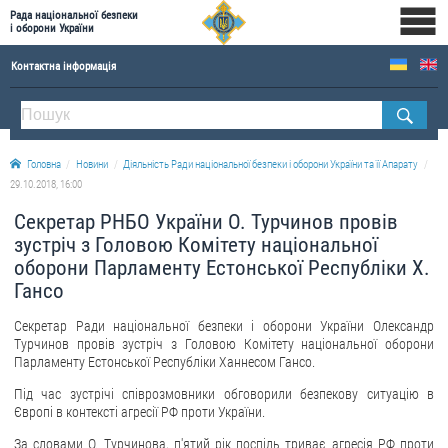
Рада національної безпеки
і оборони України
Контактна інформація
ПРО РНБОУ
Склад Ради національної безпеки і оборони України
Головна
Новини
Діяльність Ради національної безпеки і оборони України та її Апарату
Апарат Ради національної безпеки і оборони України
29.10.2018, 16:00
Правова основа діяльності Ради національної безпеки і оборони України
Секретар РНБО України О. Турчинов провів
Історична довідка про діяльність Ради національної безпеки і оборони України
зустріч з Головою Комітету національної
оборони Парламенту Естонської Республіки Х.
ОФІЦІЙНІ ДОКУМЕНТИ
Гансо
ПРЕСЦЕНТР
Секретар Ради національної безпеки і оборони України Олександр
Турчинов провів зустріч з Головою Комітету національної оборони
Новини
Парламенту Естонської Республіки Ханнесом Гансо.
Drone Deals
Під час зустрічі співрозмовники обговорили безпекову ситуацію в
Європі в контексті агресії РФ проти України.
Фотогалерея
Відеогалерея
За словами О. Турчинова, п'ятий рік поспіль триває агресія РФ проти