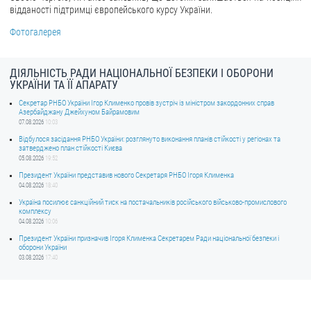
відданості підтримці європейського курсу України.
Фотогалерея
ДІЯЛЬНІСТЬ РАДИ НАЦІОНАЛЬНОЇ БЕЗПЕКИ І ОБОРОНИ
УКРАЇНИ ТА ЇЇ АПАРАТУ
Секретар РНБО України Ігор Клименко провів зустріч із міністром закордонних справ
Азербайджану Джейхуном Байрамовим
07.08.2026
10:03
Відбулося засідання РНБО України: розглянуто виконання планів стійкості у регіонах та
затверджено план стійкості Києва
05.08.2026
19:52
Президент України представив нового Секретаря РНБО Ігоря Клименка
04.08.2026
18:40
Україна посилює санкційний тиск на постачальників російського військово-промислового
комплексу
04.08.2026
10:06
Президент України призначив Ігоря Клименка Секретарем Ради національної безпеки і
оборони України
03.08.2026
17:40