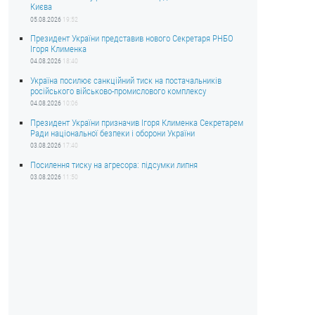
Києва
05.08.2026
19:52
Президент України представив нового Секретаря РНБО
Ігоря Клименка
04.08.2026
18:40
Україна посилює санкційний тиск на постачальників
російського військово-промислового комплексу
04.08.2026
10:06
Президент України призначив Ігоря Клименка Секретарем
Ради національної безпеки і оборони України
03.08.2026
17:40
Посилення тиску на агресора: підсумки липня
03.08.2026
11:50