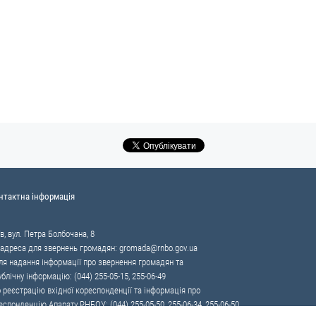
нтактна інформація
в, вул. Петра Болбочана, 8
 адреса для звернень громадян:
gromada@rnbo.gov.ua
я надання інформації про звернення громадян та
ублічну інформацію: (044) 255-05-15, 255-06-49
 реєстрацію вхідної кореспонденції та інформація про
еспонденцію Апарату РНБОУ: (044) 255-05-50, 255-06-34, 255-06-50