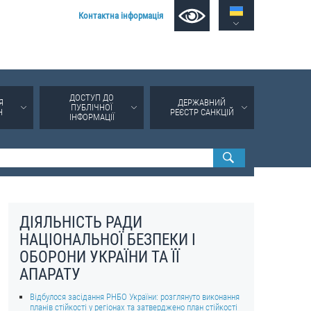
Контактна інформація
ДОСТУП ДО
Я
ДЕРЖАВНИЙ
ПУБЛІЧНОЇ
Н
РЕЄСТР САНКЦІЙ
ІНФОРМАЦІЇ
ДІЯЛЬНІСТЬ РАДИ
НАЦІОНАЛЬНОЇ БЕЗПЕКИ І
ОБОРОНИ УКРАЇНИ ТА ЇЇ
АПАРАТУ
Відбулося засідання РНБО України: розглянуто виконання
планів стійкості у регіонах та затверджено план стійкості