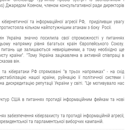
eas) Джаредом Коеном, членом консультативної ради директорів
 кібернетичної та інформаційної агресії РФ, приділивши увагу
протистояла кільком найпотужнішим атакам з боку Росії.
ін Україна значно посилила свої спроможності у питаннях
в цьому напрямку рівня багатьох країн Європейського Союзу.
о питань ще залишаються невирішеними, а тому необхідно ще
сту країни". "Тому Україна зацікавлена в активній співпраці в
сказав він.
 та кібератаки РФ спрямовані "в трьох напрямках" - на схід
естабілізацію нашої країни, руйнацію її політичної системи і
а дискредитацію репутації України у світі. "Це мотивувало нас
уктур США в питаннях протидії інформаційним фейкам та нові
 забезпечення кіберзахисту та протидії інформаційній агресії,
резидентської та парламентської виборчих кампаній.