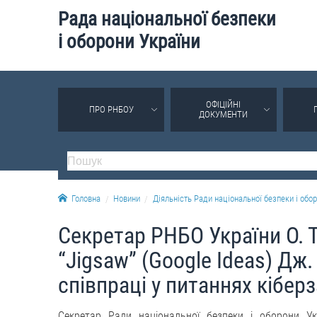
Рада національної безпеки
і оборони України
ОФІЦІЙНІ
ПРО РНБОУ
ДОКУМЕНТИ
Головна
Новини
Діяльність Ради національної безпеки і обор
Секретар РНБО України О. Т
“Jigsaw” (Google Ideas) Дж
співпраці у питаннях кібер
Секретар Ради національної безпеки і оборони Ук