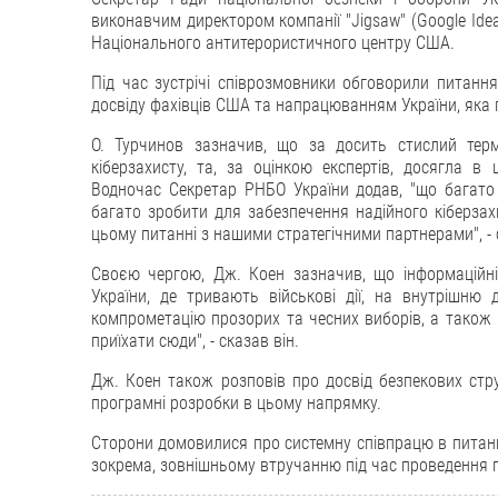
виконавчим директором компанії "Jigsaw" (Google Id
Національного антитерористичного центру США.
Під час зустрічі співрозмовники обговорили питання
досвіду фахівців США та напрацюванням України, яка 
О. Турчинов зазначив, що за досить стислий терм
кіберзахисту, та, за оцінкою експертів, досягла 
Водночас Секретар РНБО України додав, "що багат
багато зробити для забезпечення надійного кіберзахи
цьому питанні з нашими стратегічними партнерами", - 
Своєю чергою, Дж. Коен зазначив, що інформаційні
України, де тривають військові дії, на внутрішню д
компрометацію прозорих та чесних виборів, а також н
приїхати сюди", - сказав він.
Дж. Коен також розповів про досвід безпекових стр
програмні розробки в цьому напрямку.
Сторони домовилися про системну співпрацю в питаннях
зокрема, зовнішньому втручанню під час проведення п