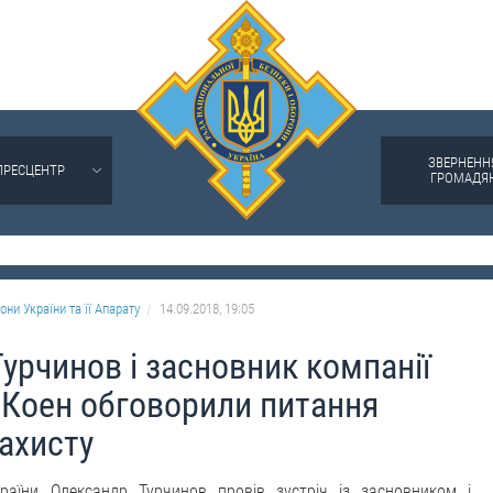
ЗВЕРНЕНН
ПРЕСЦЕНТР
ГРОМАДЯ
они України та її Апарату
14.09.2018, 19:05
урчинов і засновник компанії
. Коен обговорили питання
захисту
раїни Олександр Турчинов провів зустріч із засновником і