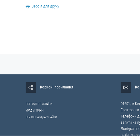
Версія для друку
Корисні посилання
Ко
01601, м.Киї
ПРЕЗИДЕНТ УКРАЇНИ
Електронна
УРЯД УКРАЇНИ
Телефони дл
ВЕРХОВНА РАДА УКРАЇНИ
запити на п
Довідка про
вихідну кор