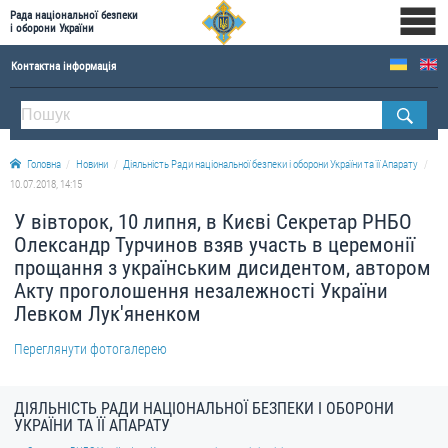
Рада національної безпеки
і оборони України
Контактна інформація
ПРО РНБОУ
Склад Ради національної безпеки і оборони України
Головна
Новини
Діяльність Ради національної безпеки і оборони України та її Апарату
Апарат Ради національної безпеки і оборони України
10.07.2018, 14:15
Правова основа діяльності Ради національної безпеки і оборони України
У вівторок, 10 липня, в Києві Секретар РНБО
Історична довідка про діяльність Ради національної безпеки і оборони України
Олександр Турчинов взяв участь в церемонії
прощання з українським дисидентом, автором
ОФІЦІЙНІ ДОКУМЕНТИ
Акту проголошення незалежності України
Левком Лук'яненком
ПРЕСЦЕНТР
Переглянути фотогалерею
Новини
Drone Deals
ДІЯЛЬНІСТЬ РАДИ НАЦІОНАЛЬНОЇ БЕЗПЕКИ І ОБОРОНИ
Фотогалерея
УКРАЇНИ ТА ЇЇ АПАРАТУ
Відеогалерея